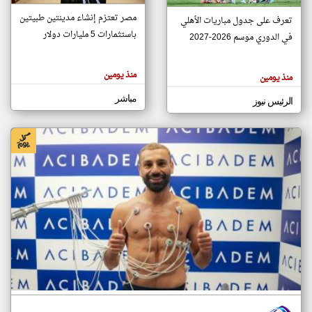
مصر تعتزم إنشاء مدينتين طبيتين
تعرف على جدول مباريات الأهلي
باستثمارات 5 مليارات دولار
في الدوري موسم 2026-2027
klyoum.com
تغيير الدولة
تعبر
مصادر الأخبار من مصر
المقالات
منذ يومين
منذ يومين
الموجوده
اخبار مصر على مدار الساعة
هنا عن
وجهة
مباشر
الرئيس نيوز
نظر
أهم اخبار مصر العاجلة والمباشرة
كاتبيها.