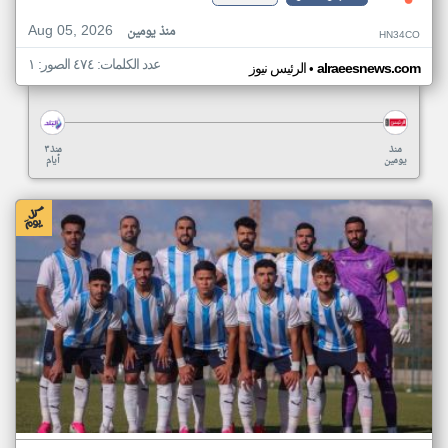
Aug 05, 2026
منذ يومين
HN34CO
عدد الكلمات: ٤٧٤ الصور: ١
•
alraeesnews.com
الرئيس نيوز
منذ
منذ ٣
يومين
أيام