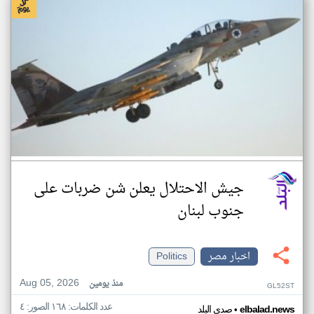
جيش الاحتلال يعلن شن ضربات على
جنوب لبنان
اخبار مصر
Politics
Aug 05, 2026
منذ يومين
GL52ST
عدد الكلمات: ١٦٨ الصور: ٤
•
elbalad.news
صدى البلد