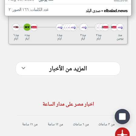
MW19VW
عدد الكلمات: ١٦٦ الصور: ٢
•
elbalad.news
صدى البلد
منذ
منذ ٣
منذ ٣
منذ ٤
منذ ٥
منذ ٦
يومين
أيام
أيام
أيام
أيام
أيام
المزيد من الأخبار
اخبار مصر على مدار الساعة
من ٣ ساعات
من ٦ ساعات
من ١٢ ساعة
من ١٦ ساعة