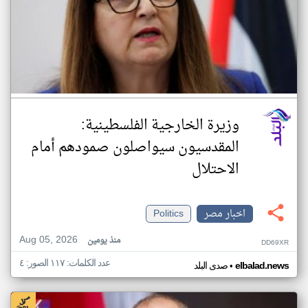
وزيرة الخارجية الفلسطينية:
المقدسيون سيواصلون صمودهم أمام
الاحتلال
اخبار مصر
Politics
Aug 05, 2026
منذ يومين
DD69XR
عدد الكلمات: ١١٧ الصور: ٤
•
elbalad.news
صدى البلد