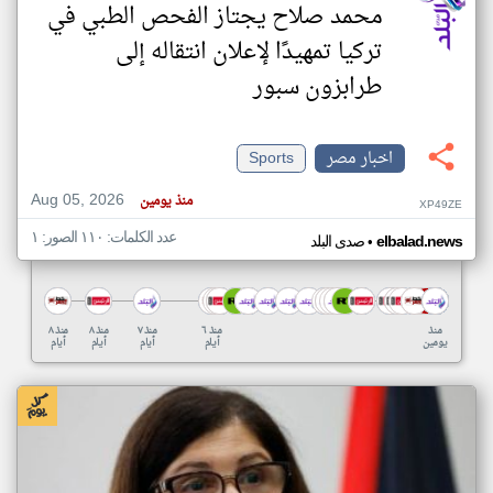
محمد صلاح يجتاز الفحص الطبي في
تركيا تمهيدًا لإعلان انتقاله إلى
طرابزون سبور
اخبار مصر
Sports
Aug 05, 2026
منذ يومين
XP49ZE
عدد الكلمات: ١١٠ الصور: ١
•
elbalad.news
صدى البلد
منذ
منذ ٦
منذ ٧
منذ ٨
منذ ٨
يومين
أيام
أيام
أيام
أيام