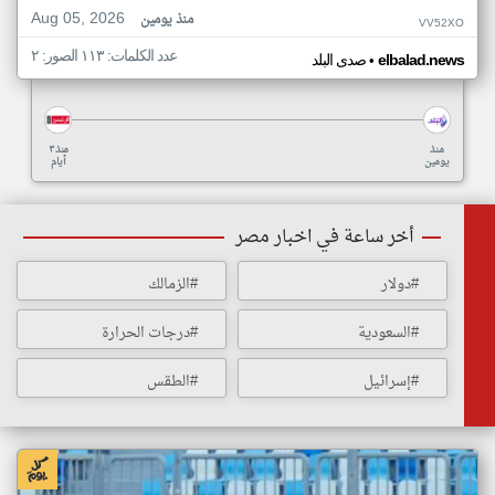
Aug 05, 2026
منذ يومين
VV52XO
عدد الكلمات: ١١٣ الصور: ٢
•
elbalad.news
صدى البلد
منذ
منذ ٣
يومين
أيام
أخر ساعة في اخبار مصر
#دولار
#الزمالك
#السعودية
#درجات الحرارة
#إسرائيل
#الطقس