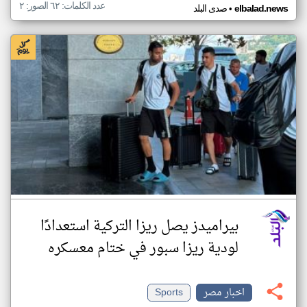
عدد الكلمات: ٦٢ الصور: ٢
•
elbalad.news
صدى البلد
بيراميدز يصل ريزا التركية استعدادًا
لودية ريزا سبور في ختام معسكره
اخبار مصر
Sports