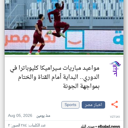
مواعيد مباريات سيراميكا كليوباترا في
الدوري.. البداية أمام القناة والختام
بمواجهة الجونة
اخبار مصر
Sports
Aug 05, 2026
منذ يومين
VZ71KI
عدد الكلمات: ٢٨٤ الصور: ٢
•
elbalad.news
صدى البلد