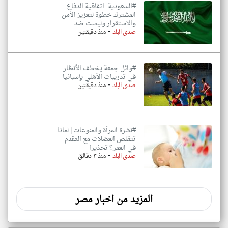
#السعودية: اتفاقية الدفاع
المشترك خطوة لتعزيز الأمن
والاستقرار وليست ضد
-
صدى البلد
منذ دقيقتين
#وائل جمعة يخطف الأنظار
في تدريبات الأهلي بإسبانيا
-
صدى البلد
منذ دقيقتين
#نشرة المرأة والمنوعات | لماذا
تتقلص العضلات مع التقدم
في العمر؟ تحذيرا
-
صدى البلد
منذ ٣ دقائق
المزيد من اخبار مصر