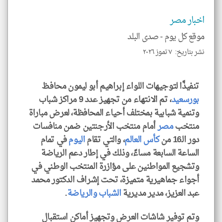
الم
و
العن
اخبار مصر
الا
للمق
موقع كل يوم -
صدى البلد
نشر بتاريخ: ٧ تموز ٢٠٢٦
تنفيذًا لتوجيهات اللواء إبراهيم أبو ليمون محافظ
klyoum.com
بورسعيد
، تم الانتهاء من تجهيز عدد 9 مراكز شباب
وتنمية شبابية بمختلف أحياء المحافظة، لعرض مباراة
منتخب
مصر
أمام منتخب الأرجنتين ضمن منافسات
دور الـ16 من
كأس العالم
، والتي تقام
اليوم
في تمام
الساعة السابعة مساءً، وذلك في إطار دعم الرياضة
وتشجيع المواطنين على مؤازرة المنتخب الوطني في
أجواء جماهيرية متميزة، تحت إشراف الدكتور محمد
عبد العزيز، مدير مديرية
الشباب والرياضة
.
وتم توفير شاشات العرض وتجهيز أماكن استقبال