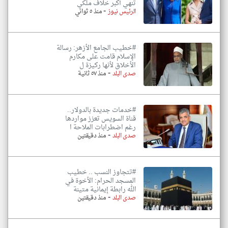
تنهي أكبر خلاف ملكي
-
الرئيس نيوز
منذ ٥ ثواني
#خطيب الجامع الأزهر: رسالة
الإسلام قامت على مكارم
الأخلاق لأنها ركيزة ل
-
صدى البلد
منذ ٥٧ ثانية
#خدمات جديدة بالدولار..
قناة السويس تعزز مواردها
رغم اضطرابات الملاحة ا
-
صدى البلد
منذ دقيقتين
#تتجاوز النسب .. خطيب
المسجد الحرام: الأخوة في
الله رابطة إيمانية متينة
-
صدى البلد
منذ دقيقتين