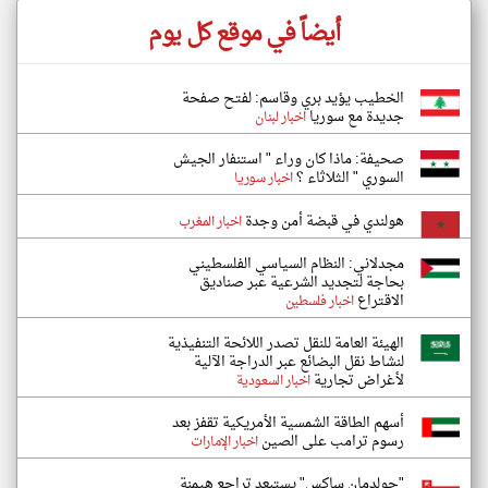
أيضاً في موقع كل يوم
الخطيب يؤيد بري وقاسم: لفتح صفحة
جديدة مع سوريا
اخبار لبنان
صحيفة: ماذا كان وراء " استنفار الجيش
السوري " الثلاثاء ؟
اخبار سوريا
هولندي في قبضة أمن وجدة
اخبار المغرب
مجدلاني: النظام السياسي الفلسطيني
بحاجة لتجديد الشرعية عبر صناديق
الاقتراع
اخبار فلسطين
الهيئة العامة للنقل تصدر اللائحة التنفيذية
لنشاط نقل البضائع عبر الدراجة الآلية
لأغراض تجارية
اخبار السعودية
أسهم الطاقة الشمسية الأمريكية تقفز بعد
رسوم ترامب على الصين
اخبار الإمارات
"جولدمان ساكس" يستبعد تراجع هيمنة