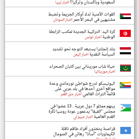
السعودية وباكستان وتركيا؟
اخبار ليبيا
القوات الأمنية تدك أوكار الجريمة وتضبط
مشتبهين في البحر الأحمر
اخبار السودان
كرة اليد: التركيبة الجديدة لمكتب الرابطة
الوطنية
اخبار تونس
بنك إنجلترا يستبعد التوجه نحو تشديد
السياسة النقدية
اخبار اليمن
حياة شاب موريتاني بين كثبان الصحراء
اخبار موريتانيا
اليونيسكو تدرج شواطئ نورماندي وعدة
مواقع أخرى أحدها في بلد عربي على
قائمة التراث العالمي
اخبار جزر القمر
بينهم ممثلو 7 دول عربية.. 13 عضوا في
مجلس "الفيفا" يدعمون عودة روسيا لكرة
القدم العالمية
اخبار جيبوتي
قراصنة يتخذون أفراد طاقم ناقلة
الكيماويات "أسانا" رهائن في الصومال