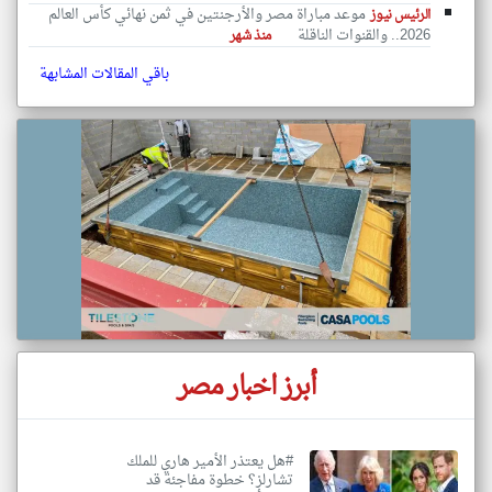
موعد مباراة مصر والأرجنتين في ثمن نهائي كأس العالم
الرئيس نيوز
2026.. والقنوات الناقلة
منذ شهر
باقي المقالات المشابهة
أبرز اخبار مصر
#هل يعتذر الأمير هاري للملك
تشارلز؟ خطوة مفاجئة قد