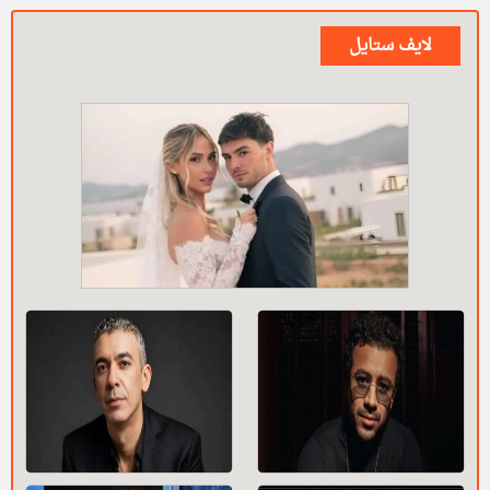
لايف ستايل