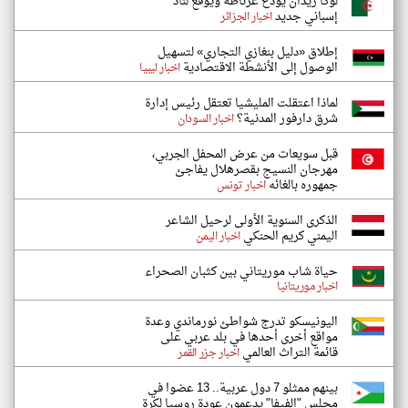
لوكا زيدان يودع غرناطة ويوقع لناد
إسباني جديد
اخبار الجزائر
إطلاق «دليل بنغازي التجاري» لتسهيل
الوصول إلى الأنشطة الاقتصادية
اخبار ليبيا
لماذا اعتقلت المليشيا تعتقل رئيس إدارة
شرق دارفور المدنية؟
اخبار السودان
قبل سويعات من عرض المحفل الجربي،
مهرجان النسيج بقصرهلال يفاجئ
جمهوره بالغائه
اخبار تونس
الذكرى السنوية الأولى لرحيل الشاعر
اليمني كريم الحنكي
اخبار اليمن
حياة شاب موريتاني بين كثبان الصحراء
اخبار موريتانيا
اليونيسكو تدرج شواطئ نورماندي وعدة
مواقع أخرى أحدها في بلد عربي على
قائمة التراث العالمي
اخبار جزر القمر
بينهم ممثلو 7 دول عربية.. 13 عضوا في
مجلس "الفيفا" يدعمون عودة روسيا لكرة