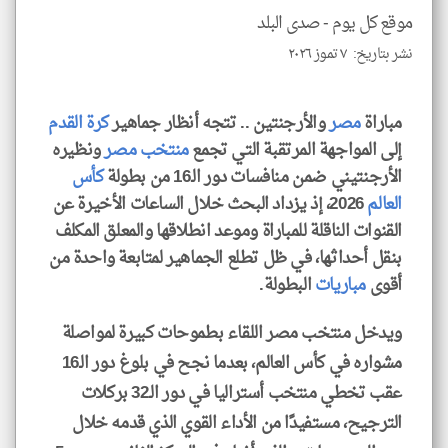
للمق
موقع كل يوم -
صدى البلد
نشر بتاريخ: ٧ تموز ٢٠٢٦
مباراة
مصر
والأرجنتين .. تتجه أنظار جماهير
كرة القدم
klyoum.com
إلى المواجهة المرتقبة التي تجمع
منتخب مصر
ونظيره
الأرجنتيني ضمن منافسات دور الـ16 من بطولة
كأس
العالم
2026، إذ يزداد البحث خلال الساعات الأخيرة عن
القنوات الناقلة للمباراة وموعد انطلاقها والمعلق المكلف
بنقل أحداثها، في ظل تطلع الجماهير لمتابعة واحدة من
أقوى
مباريات
البطولة.
ويدخل منتخب مصر اللقاء بطموحات كبيرة لمواصلة
مشواره في كأس العالم، بعدما نجح في بلوغ دور الـ16
عقب تخطي منتخب أستراليا في دور الـ32 بركلات
الترجيح، مستفيدًا من الأداء القوي الذي قدمه خلال