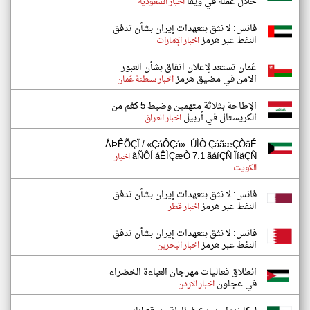
خلال عمله في ويفا
اخبار السعودية
فانس: لا نثق بتعهدات إيران بشأن تدفق
النفط عبر هرمز
اخبار الإمارات
عُمان تستعد لإعلان اتفاق بشأن العبور
الآمن في مضيق هرمز
اخبار سلطنة عُمان
الإطاحة بثلاثة متهمين وضبط 5 كغم من
الكريستال في أربيل
اخبار العراق
ÅÞÊÕÇÏ / «ÇáÔÇá»: ÚÌÒ ÇáãæÇÒäÉ
ãÑÔÍ áÊÌÇæÒ 7.1 ãáíÇÑ ÏíäÇÑ
اخبار
الكويت
فانس: لا نثق بتعهدات إيران بشأن تدفق
النفط عبر هرمز
اخبار قطر
فانس: لا نثق بتعهدات إيران بشأن تدفق
النفط عبر هرمز
اخبار البحرين
انطلاق فعاليات مهرجان العباءة الخضراء
في عجلون
اخبار الاردن