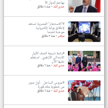
يهاجم الدول الأ
-
صدى البلد
منذ ٤ دقائق
#"الاستثمار" المصرية تستعد
لإطلاق بوابة إلكترونية
موحدة لخدما
-
مباشر
منذ ٣ دقائق
#رابط نتيجة الصف الأول
الابتدائي الأزهري.. استعلم
عليها الآن
-
صدى البلد
منذ ٦ دقائق
#عروس الساحل .. أول صور
من خطوبة ملك قورة
-
صدى البلد
منذ ٦ دقائق