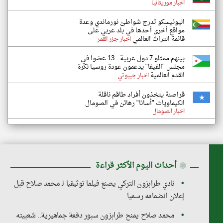
اخبار موريتانيا
اليونيسكو تدرج شواطئ نورماندي وعدة
مواقع أخرى أحدها في بلد عربي على
قائمة التراث العالمي
اخبار جزر القمر
بينهم ممثلو 7 دول عربية.. 13 عضوا في
مجلس "الفيفا" يدعمون عودة روسيا لكرة
القدم العالمية
اخبار جيبوتي
قراصنة يتخذون أفراد طاقم ناقلة
الكيماويات "أسانا" رهائن في الصومال
اخبار الصومال
◉
أحداث اليوم الأكثر قراءة
نادي طرابزون التركي يصنع فيلما توثيقيا لـ محمد صلاح قبل
إعلان انضمامه رسميا
محمد صلاح يمنح طرابزون سبور دفعة جماهيرية.. شعبيته