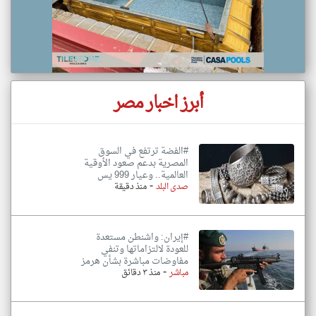
أبرز اخبار مصر
#الفضة ترتفع في السوق
المصرية بدعم صعود الأوقية
العالمية.. وعيار 999 يس
-
صدى البلد
منذ دقيقة
#إيران: واشنطن مستعدة
للعودة لالتزاماتها وتنفي
مفاوضات مباشرة بشأن هرمز
-
مباشر
منذ ٣ دقائق