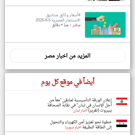
#أسعار وثائق صناديق
الاستثمار المصرية 5-8-2026
-
مباشر
منذ ٣ دقائق
المزيد من اخبار مصر
أيضاً في موقع كل يوم
إعلان الورقة التأسيسية لملتقى "معاً من
أجل الإنسان في لبنان" في نقابة الصحافة
ببيروت (تقرير)
اخبار لبنان
خطوة نحو تعزيز أمن الكهرباء والتحول
إلى الطاقة النظيفة
اخبار سوريا