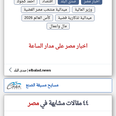
اخبار مصر
صدى البلد
أقتصاد
أحمد كجوك
وزير المالية
ميدالية منتخب مصر الفضية
ميدالية تذكارية فضية
كأس العالم 2026
مال واعمال
اخبار مصر على مدار الساعة
elbalad.news
|
صدى البلد
مسابح مسبقة الصنع
٤٤ مقالات مشابهة في
مصر