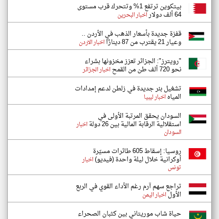
بيتكوين ترتفع 1% وتتحرك قرب مستوى
64 ألف دولار
اخبار البحرين
قفزة جديدة بأسعار الذهب في الأردن ..
وعيار 21 يقترب من 87 دينارًا
اخبار الاردن
"رويترز": الجزائر تعزز مخزونها بشراء
نحو 720 ألف طن من القمح
اخبار الجزائر
تشغيل بئر جديدة في زلطن لدعم إمدادات
المياه
اخبار ليبيا
السودان يحقق المرتبة الأولى في
استقلالية الرقابة المالية بين 26 دولة
اخبار
السودان
روسيا: إسقاط 605 طائرات مسيّرة
أوكرانية خلال ليلة واحدة (فيديو)
اخبار
تونس
تراجع سهم آرم رغم الأداء القوي في الربع
الأول
اخبار اليمن
حياة شاب موريتاني بين كثبان الصحراء