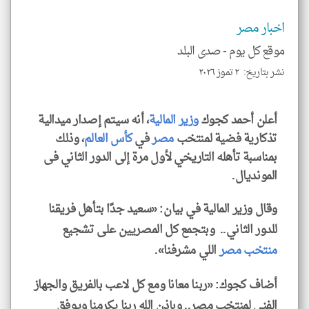
الم
و
العن
اخبار مصر
الا
للمق
موقع كل يوم -
صدى البلد
نشر بتاريخ: ٢ تموز ٢٠٢٦
أعلن أحمد كجوك
وزير المالية
، أنه سيتم إصدار ميدالية
klyoum.com
تذكارية فضية لمنتخب
مصر
في
كأس العالم
، وذلك
بمناسبة تأهله التاريخي لأول مرة إلى الدور الثاني فى
المونديال.
وقال وزير المالية في بيان: «سعيد جدًا بتأهل فريقنا
للدور الثاني.. وبتجمع كل المصريين على تشجيع
منتخب مصر
اللي مشرفنا».
أضاف كجوك: «ربنا معانا ومع كل لاعب بالفريق والجهاز
الفنى لمنتخب مصر.. وبإذن الله ربنا يكرمنا ويوفق