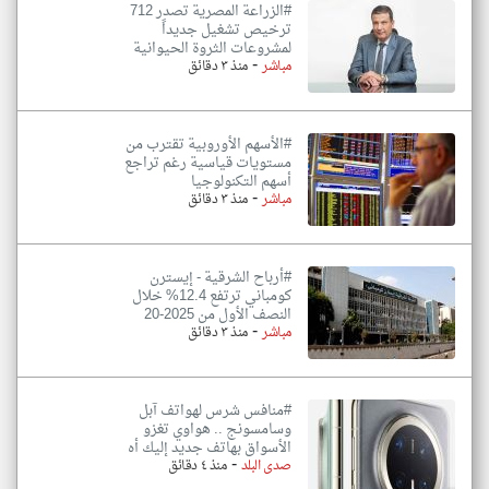
#الزراعة المصرية تصدر 712
ترخيص تشغيل جديداً
لمشروعات الثروة الحيوانية
-
مباشر
منذ ٣ دقائق
#الأسهم الأوروبية تقترب من
مستويات قياسية رغم تراجع
أسهم التكنولوجيا
-
مباشر
منذ ٣ دقائق
#أرباح الشرقية - إيسترن
كومباني ترتفع 12.4% خلال
النصف الأول من 2025-20
-
مباشر
منذ ٣ دقائق
#منافس شرس لهواتف آبل
وسامسونج .. هواوي تغزو
الأسواق بهاتف جديد إليك أه
-
صدى البلد
منذ ٤ دقائق