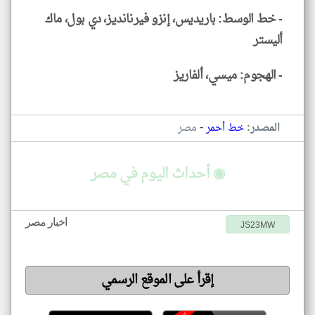
- خط الوسط: باريديس، إنزو فيرنانديز، دي بول، ماك
أليستر
- الهجوم: ميسي، ألفاريز
-
المصدر:
خط أحمر
مصر
◉ أحداث اليوم في مصر
اخبار مصر
JS23MW
إقرأ على الموقع الرسمي