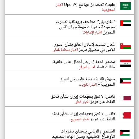
Apple تصعد نزاعها مع OpenAI
اخبار
السعودية
"الغارديان": متاحف بريطانيا خسرت
مجموعة حفريات مهمة جراء نقص
التمويل
اخبار الإمارات
عُمان تستعد لإعلان اتفاق بشأن العبور
الآمن في مضيق هرمز
اخبار سلطنة عُمان
مصدر: اعتقال رجل أعمال على خلفية
ملفات فساد
اخبار العراق
جبهة رقابية لضبط «لصوص السلع
التموينية»
اخبار الكويت
فانس: لا نثق بتعهدات إيران بشأن تدفق
النفط عبر هرمز
اخبار قطر
فانس: لا نثق بتعهدات إيران بشأن تدفق
النفط عبر هرمز
اخبار البحرين
الصفدي والزياني يبحثان تطورات
الأوضاع الإقليمية وسبل إنهاء التصعيد