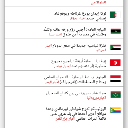
اخبار الاردن
لوكا زيدان يودع غرناطة ويوقع لناد
إسباني جديد
اخبار الجزائر
النيابة العامة: أجنبي زوّر ورقة عائلة وتقلّد
وظيفة في مديرية أمن طبرق
اخبار ليبيا
قفزة قياسية جديدة في سعر الدولار
اخبار
السودان
إيطاليا.. إصابة أربعة دراجين بجروح
خطيرة إثر دهسهم عمدا
اخبار تونس
الجنوب يسقط الوصاية.. العصيان السلمي
يجتاح المحافظات (إنفوجراف)
اخبار اليمن
حياة شاب موريتاني بين كثبان الصحراء
اخبار موريتانيا
اليونيسكو تدرج شواطئ نورماندي وعدة
مواقع أخرى أحدها في بلد عربي على
قائمة التراث العالمي
اخبار جزر القمر