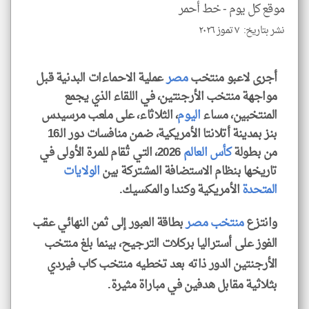
موقع كل يوم -
خط أحمر
نشر بتاريخ: ٧ تموز ٢٠٢٦
أجرى لاعبو منتخب
مصر
عملية الاحماءات البدنية قبل
klyoum.com
مواجهة منتخب الأرجنتين، في اللقاء الذي يجمع
المنتخبين، مساء
اليوم
، الثلاثاء، على ملعب مرسيدس
بنز بمدينة أتلانتا الأمريكية، ضمن منافسات دور الـ16
من بطولة
كأس العالم
2026، التي تُقام للمرة الأولى في
تاريخها بنظام الاستضافة المشتركة بين
الولايات
المتحدة
الأمريكية وكندا والمكسيك.
وانتزع
منتخب مصر
بطاقة العبور إلى ثمن النهائي عقب
الفوز على أستراليا بركلات الترجيح، بينما بلغ منتخب
الأرجنتين الدور ذاته بعد تخطيه منتخب كاب فيردي
بثلاثية مقابل هدفين في مباراة مثيرة.