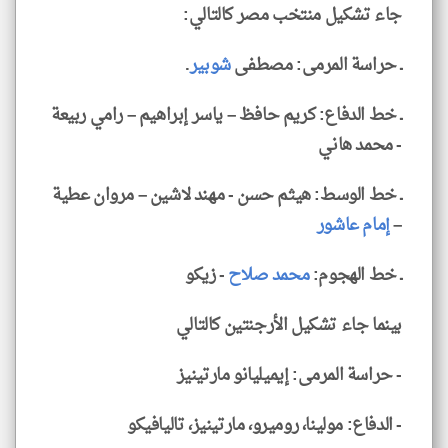
جاء تشكيل منتخب مصر كالتالي:
ـ حراسة المرمى: مصطفى
شوبير
.
ـ خط الدفاع: كريم حافظ – ياسر إبراهيم – رامي ربيعة
- محمد هاني
ـ خط الوسط: هيثم حسن - مهند لاشين – مروان عطية
–
إمام عاشور
ـ خط الهجوم:
محمد صلاح
- زيكو
بينما جاء تشكيل الأرجنتين كالتالي
- حراسة المرمى: إيميليانو مارتينيز
- الدفاع: مولينا، روميرو، مارتينيز، تاليافيكو