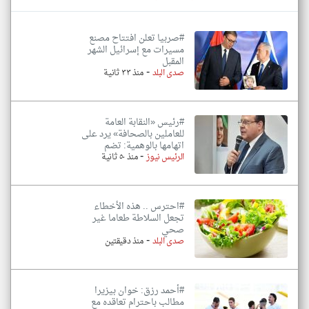
#صربيا تعلن افتتاح مصنع
مسيرات مع إسرائيل الشهر
المقبل
-
صدى البلد
منذ ٣٣ ثانية
#رئيس «النقابة العامة
للعاملين بالصحافة» يرد على
اتهامها بالوهمية: تضم
-
الرئيس نيوز
منذ ٥٠ ثانية
#احترس .. هذه الأخطاء
تجعل السلاطة طعاما غير
صحي
-
صدى البلد
منذ دقيقتين
#أحمد رزق: خوان بيزيرا
مطالب باحترام تعاقده مع