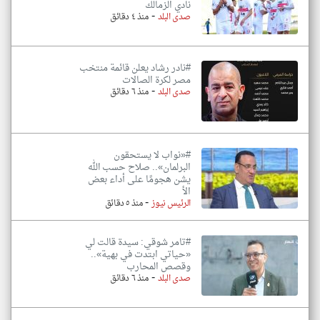
نادي الزمالك
-
صدى البلد
منذ ٤ دقائق
#نادر رشاد يعلن قائمة منتخب
مصر لكرة الصالات
-
صدى البلد
منذ ٦ دقائق
#«نواب لا يستحقون
البرلمان».. صلاح حسب الله
يشن هجومًا على أداء بعض
الأ
-
الرئيس نيوز
منذ ٥ دقائق
#تامر شوقي: سيدة قالت لي
«حياتي ابتدت في بهية»..
وقصص المحارب
-
صدى البلد
منذ ٦ دقائق