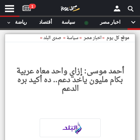
موقع
1
كل
يوم
◉
اخبار مصر
سياسة
أقتصاد
رياضة
لا
×
ستا
موقع كل يوم
»
اخبار مصر
»
سياسة
»
صدى البلد
»
أحد
ال
الصفحة الرئيسية
مقالات قمت
أحمد موسى: إزاي واحد معاه عربية
أخر أخبار الوطن العربي
بكام مليون ياخد دعم.. ده أكيد بره
مقالات قمت بزيارتها مؤخرا
الدعم
من نحن
إتصل بنا
شروط الاستخدام
سياسة الخصوصية
الحقوق الفكرية
أحمد
موسى
مصادر الأخبار
إزاي
واحد
أقترح اضافة مصدر
معاه
عربية