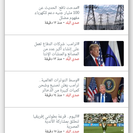
#مدحت نافع: الحديث عن
100 مليار جنيه دعم للكهرباء
مفهوم مضلل
-
صدى البلد
منذ ١٢ دقيقة
#ترامب: شركات الدفاع تعمل
على إنشاء أكبر عدد من
المصانع والمنشآت الإنتا
-
صدى البلد
منذ ١٣ دقيقة
#وسط التوترات العالمية..
ترامب يعلن تصنيع وشحن
كميات كبيرة من الذخائر
-
صدى البلد
منذ ١٤ دقيقة
#اليوم.. قرعة بطولتي إفريقيا
تنطلق بمشاركة الأندية
المصرية
-
صدى البلد
منذ ١٥ دقيقة