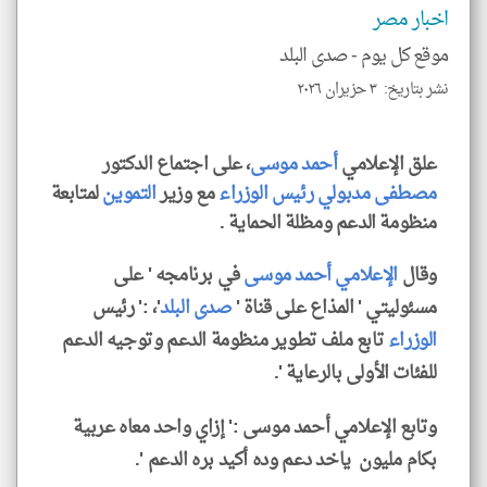
اخبار مصر
تحم
إسم
الم
موقع كل يوم -
صدى البلد
و
العن
نشر بتاريخ: ٣ حزيران ٢٠٢٦
الا
للمق
علق الإعلامي
أحمد موسى
، على اجتماع الدكتور
مصطفى مدبولي
رئيس الوزراء
مع وزير
التموين
لمتابعة
منظومة الدعم ومظلة الحماية .
klyoum.com
وقال
الإعلامي أحمد موسى
في برنامجه ' على
مسئوليتي ' المذاع على قناة '
صدى البلد
'، :' رئيس
الوزراء
تابع ملف تطوير منظومة الدعم وتوجيه الدعم
للفئات الأولى بالرعاية '.
وتابع الإعلامي أحمد موسى :' إزاي واحد معاه عربية
بكام مليون ياخد دعم وده أكيد بره الدعم '.