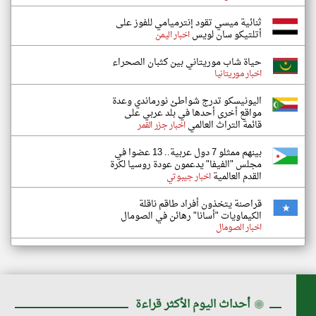
ثنائية ميسي تقود إنترميامي للفوز على
أتلتيكو سان لويس
اخبار اليمن
حياة شاب موريتاني بين كثبان الصحراء
اخبار موريتانيا
اليونيسكو تدرج شواطئ نورماندي وعدة
مواقع أخرى أحدها في بلد عربي على
قائمة التراث العالمي
اخبار جزر القمر
بينهم ممثلو 7 دول عربية.. 13 عضوا في
مجلس "الفيفا" يدعمون عودة روسيا لكرة
القدم العالمية
اخبار جيبوتي
قراصنة يتخذون أفراد طاقم ناقلة
الكيماويات "أسانا" رهائن في الصومال
اخبار الصومال
◉
أحداث اليوم الأكثر قراءة