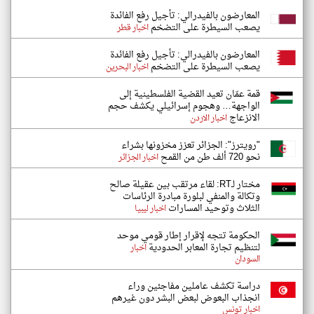
المعارضون بالفيدرالي: تأجيل رفع الفائدة
يصعب السيطرة على التضخم
اخبار قطر
المعارضون بالفيدرالي: تأجيل رفع الفائدة
يصعب السيطرة على التضخم
اخبار البحرين
قمة عمّان تعيد القضية الفلسطينية إلى
الواجهة… وهجوم إسرائيلي يكشف حجم
الانزعاج
اخبار الاردن
"رويترز": الجزائر تعزز مخزونها بشراء
نحو 720 ألف طن من القمح
اخبار الجزائر
مختار لـRT: لقاء مرتقب بين عقيلة صالح
وتكالة والمنفي لبلورة مبادرة الرئاسات
الثلاث وتوحيد المسارات
اخبار ليبيا
الحكومة تتجه لإقرار إطار قومي موحد
لتنظيم تجارة المعابر الحدودية
اخبار
السودان
دراسة تكشف عاملين مفاجئين وراء
انجذاب البعوض لبعض البشر دون غيرهم
اخبار تونس