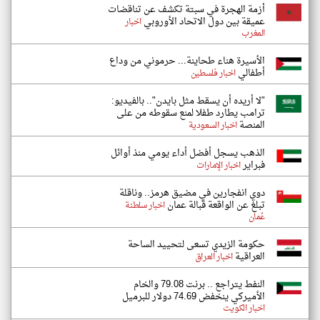
أزمة الهجرة في سبتة تكشف عن تناقضات
عميقة بين دول الاتحاد الأوروبي
اخبار
المغرب
الأسيرة هناء طحاينة... حرموني من وداع
أطفالي
اخبار فلسطين
"لا أريده أن يسقط مثل بايدن".. بالفيديو:
ترامب يطارد طفلا لمنع سقوطه من على
المنصة
اخبار السعودية
الذهب يسجل أفضل أداء يومي منذ أوائل
فبراير
اخبار الإمارات
دوي انفجارين في مضيق هرمز.. وناقلة
تبلغ عن الواقعة قبالة عمان
اخبار سلطنة
عُمان
حكومة الزيدي تسعى لتحييد الساحة
العراقية
اخبار العراق
النفط يتراجع .. برنت 79.08 والخام
الأميركي ينخفض 74.69 دولار للبرميل
اخبار الكويت