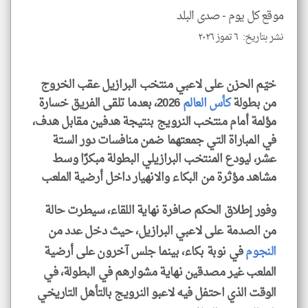
للمق
موقع كل يوم -
صدى البلد
نشر بتاريخ: ٦ تموز ٢٠٢٦
خيّم الحزن على لاعبي منتخب البرازيل عقب الخروج
klyoum.com
من بطولة
كأس العالم
2026، بعدما تلقى الفريق خسارة
مؤلمة أمام منتخب النرويج بنتيجة هدفين مقابل هدف،
في المباراة التي جمعتهما ضمن منافسات دور الستة
عشر، ليودع المنتخب البرازيلي البطولة مبكرًا وسط
مشاهد مؤثرة من البكاء والانهيار داخل أرضية الملعب
وفور إطلاق الحكم صافرة نهاية اللقاء، سيطرت حالة
من الصدمة على لاعبي البرازيل، حيث دخل عدد من
النجوم
في نوبة بكاء، بينما جلس آخرون على أرضية
الملعب غير مصدقين نهاية مشوارهم في البطولة، في
الوقت الذي احتفل فيه لاعبو النرويج بالتأهل التاريخي