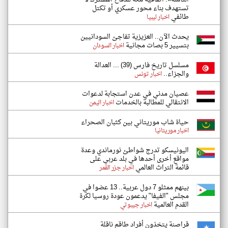
تستهدف بناء محور عسكري أو تكتل
طائفي
اخبار ليبيا
يحدث الآن.. العزيزية تفاجئ السودانيين
بتسيير 5 بصات مجانية
اخبار السودان
مسلسل تاريخ فارس (39) ... العدالة
والجزاء..
اخبار تونس
عصيان مدني في عدن استجابة لدعوات
الانتقالي للمطالبة بالخدمات
اخبار اليمن
حياة شاب موريتاني بين كثبان الصحراء
اخبار موريتانيا
اليونيسكو تدرج شواطئ نورماندي وعدة
مواقع أخرى أحدها في بلد عربي على
قائمة التراث العالمي
اخبار جزر القمر
بينهم ممثلو 7 دول عربية.. 13 عضوا في
مجلس "الفيفا" يدعمون عودة روسيا لكرة
القدم العالمية
اخبار جيبوتي
قراصنة يتخذون أفراد طاقم ناقلة