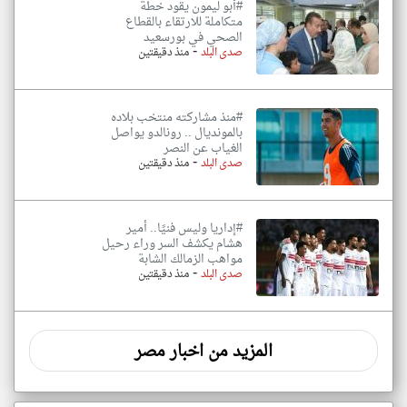
#أبو ليمون يقود خطة
متكاملة للارتقاء بالقطاع
الصحي في بورسعيد
-
صدى البلد
منذ دقيقتين
#منذ مشاركته منتخب بلاده
بالمونديال .. رونالدو يواصل
الغياب عن النصر
-
صدى البلد
منذ دقيقتين
#إداريا وليس فنيًا.. أمير
هشام يكشف السر وراء رحيل
مواهب الزمالك الشابة
-
صدى البلد
منذ دقيقتين
المزيد من اخبار مصر