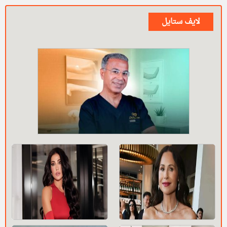
لايف ستايل