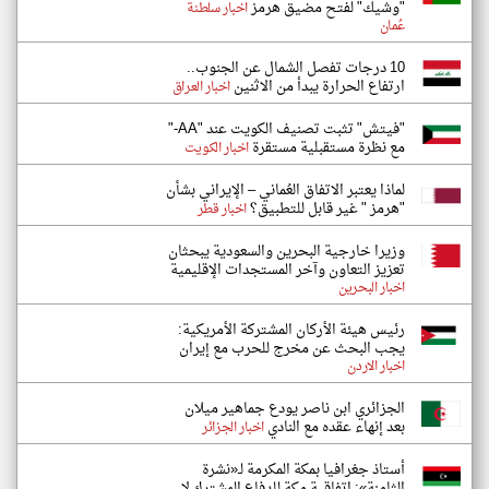
"وشيك" لفتح مضيق هرمز
اخبار سلطنة
عُمان
10 درجات تفصل الشمال عن الجنوب..
ارتفاع الحرارة يبدأ من الاثنين
اخبار العراق
"فيتش" تثبت تصنيف الكويت عند "AA-"
مع نظرة مستقبلية مستقرة
اخبار الكويت
لماذا يعتبر الاتفاق العُماني – الإيراني بشأن
"هرمز " غير قابل للتطبيق؟
اخبار قطر
وزيرا خارجية البحرين والسعودية يبحثان
تعزيز التعاون وآخر المستجدات الإقليمية
اخبار البحرين
رئيس هيئة الأركان المشتركة الأمريكية:
يجب البحث عن مخرج للحرب مع إيران
اخبار الاردن
الجزائري ابن ناصر يودع جماهير ميلان
بعد إنهاء عقده مع النادي
اخبار الجزائر
أستاذ جغرافيا بمكة المكرمة لـ«نشرة
الثامنة»: اتفاقية مكة للدفاع المشترك لا