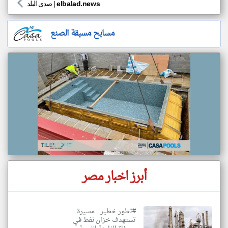
elbalad.news
|
صدى البلد
مسابح مسبقة الصنع
أبرز اخبار مصر
#تطور خطير.. مسيرة
تستهدف خزان نفط في