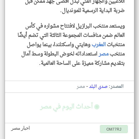
اللاعبين والجهاز الفني لبذل أقصى جهد ممكن قبل
ضربة البداية الرسمية للمونديال.
ويستعد منتخب البرازيل لافتتاح مشواره في كأس
العالم ضمن منافسات المجموعة الثالثة التي تضم أيضًا
منتخبات
المغرب
وهايتي واسكتلندا، بينما يواصل
منتخب
مصر
استعداداته لخوض البطولة وسط آمال
بتقديم مشاركة مميزة على الساحة العالمية.
-
المصدر:
صدى البلد
مصر
◉ أحداث اليوم في مصر
اخبار مصر
OM77RJ