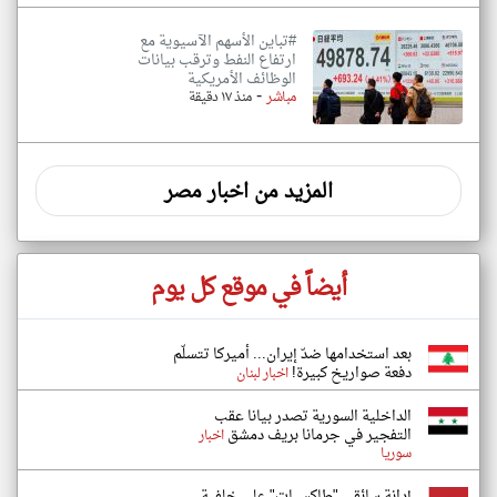
#تباين الأسهم الآسيوية مع
ارتفاع النفط وترقب بيانات
الوظائف الأمريكية
-
مباشر
منذ ١٧ دقيقة
المزيد من اخبار مصر
أيضاً في موقع كل يوم
بعد استخدامها ضدّ إيران... أميركا تتسلّم
دفعة صواريخ كبيرة!
اخبار لبنان
الداخلية السورية تصدر بيانا عقب
التفجير في جرمانا بريف دمشق
اخبار
سوريا
إدانة سائقي "طاكسيات" على خلفية