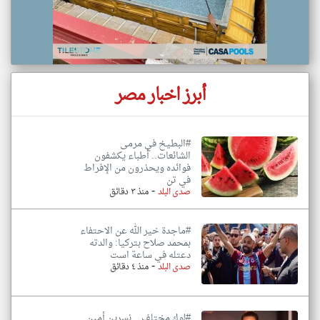
أبرز اخبار مصر
#البطيخ في مرمى
الشائعات.. أطباء يكشفون
فوائده ويحذرون من الإفراط
في تن
-
صدى البلد
منذ ٣ دقائق
#ماجدة خير الله عن الاحتفاء
بمحمد صلاح بتركيا: والدته
دعتله في ساعة است
-
صدى البلد
منذ ٤ دقائق
#لوك مختلف .. نسرين أمين