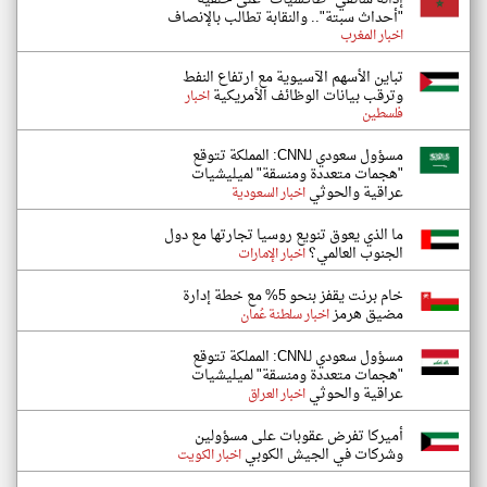
"أحداث سبتة".. والنقابة تطالب بالإنصاف
اخبار المغرب
تباين الأسهم الآسيوية مع ارتفاع النفط
وترقب بيانات الوظائف الأمريكية
اخبار
فلسطين
مسؤول سعودي لـCNN: المملكة تتوقع
"هجمات متعددة ومنسقة" لميليشيات
عراقية والحوثي
اخبار السعودية
ما الذي يعوق تنويع روسيا تجارتها مع دول
الجنوب العالمي؟
اخبار الإمارات
خام برنت يقفز بنحو 5% مع خطة إدارة
مضيق هرمز
اخبار سلطنة عُمان
مسؤول سعودي لـCNN: المملكة تتوقع
"هجمات متعددة ومنسقة" لميليشيات
عراقية والحوثي
اخبار العراق
أميركا تفرض عقوبات على مسؤولين
وشركات في الجيش الكوبي
اخبار الكويت