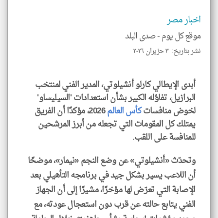
*
جمي
المق
اخبار مصر
تحم
إسم
موقع كل يوم -
صدى البلد
الم
و
نشر بتاريخ: ٣ حزيران ٢٠٢٦
العن
الا
للمق
أبدى الإيطالي كارلو أنشيلوتي، المدير الفني لمنتخب
البرازيل، تفاؤله الكبير بشأن استعدادات 'السيليساو'
لخوض منافسات
كأس العالم
2026، مؤكدًا أن الفريق
يمتلك كل المقومات التي تجعله من أبرز المرشحين
klyoum.com
للمنافسة على اللقب.
وتحدّث «أنشيلوتي» عن وضع النجم «نيمار»، موضحًا
أن اللاعب يسير بشكل جيد في برنامجه التأهيلي بعد
الإصابة التي تعرّض لها مؤخرًا، مشيرًا إلى أن الجهاز
الفني يتابع حالته عن قرب دون استعجال عودته، مع