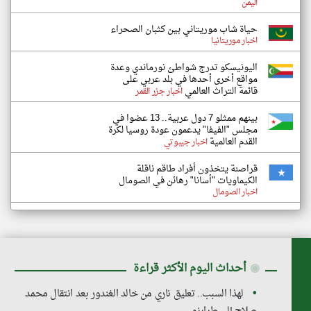
اليمن
حياة شاب موريتاني بين كثبان الصحراء
اخبار موريتانيا
اليونيسكو تدرج شواطئ نورماندي وعدة
مواقع أخرى أحدها في بلد عربي على
قائمة التراث العالمي
اخبار جزر القمر
بينهم ممثلو 7 دول عربية.. 13 عضوا في
مجلس "الفيفا" يدعمون عودة روسيا لكرة
القدم العالمية
اخبار جيبوتي
قراصنة يتخذون أفراد طاقم ناقلة
الكيماويات "أسانا" رهائن في الصومال
اخبار الصومال
◉
أحداث اليوم الأكثر قراءة
لهذا السبب.. تعليق ناري من خالد الغندور بعد انتقال محمد