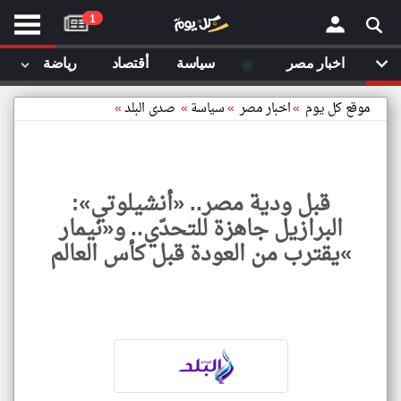
موقع
1
كل
يوم
◉
اخبار مصر
سياسة
أقتصاد
رياضة
لا
×
ستا
موقع كل يوم
»
اخبار مصر
»
سياسة
»
صدى البلد
»
أحد
ال
الصفحة الرئيسية
مقالات قمت
قبل ودية مصر.. «أنشيلوتي»:
أخر أخبار الوطن العربي
البرازيل جاهزة للتحدّي.. و«نيمار
مقالات قمت بزيارتها مؤخرا
»يقترب من العودة قبل كأس العالم
من نحن
إتصل بنا
شروط الاستخدام
سياسة الخصوصية
الحقوق الفكرية
قبل
ودية
مصادر الأخبار
مصر..
أنشيل
أقترح اضافة مصدر
:
البراز