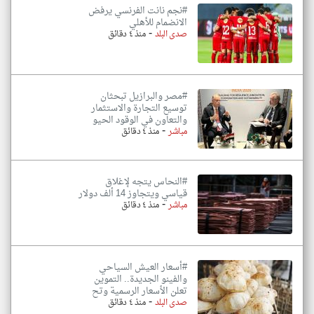
#نجم نانت الفرنسي يرفض
الانضمام للأهلي
-
صدى البلد
منذ ٤ دقائق
#مصر والبرازيل تبحثان
توسيع التجارة والاستثمار
والتعاون في الوقود الحيو
-
مباشر
منذ ٤ دقائق
#النحاس يتجه لإغلاق
قياسي ويتجاوز 14 ألف دولار
-
مباشر
منذ ٤ دقائق
#أسعار العيش السياحي
والفينو الجديدة.. التموين
تعلن الأسعار الرسمية وتح
-
صدى البلد
منذ ٤ دقائق