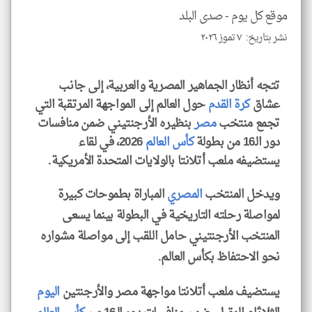
للمق
موقع كل يوم -
صدى البلد
نشر بتاريخ: ٧ تموز ٢٠٢٦
تتجه أنظار الجماهير المصرية والعربية، إلى جانب
klyoum.com
عشاق
كرة القدم
حول العالم إلى المواجهة المرتقبة التي
تجمع منتخب
مصر
بنظيره الأرجنتيني ضمن منافسات
دور الـ16 من بطولة
كأس العالم
2026، في لقاء
يستضيفه ملعب أتلانتا بالولايات المتحدة الأمريكية.
ويدخل المنتخب
المصري
المباراة بطموحات كبيرة
لمواصلة رحلته التاريخية في البطولة بينما يسعى
المنتخب الأرجنتيني حامل اللقب إلى مواصلة مشواره
نحو الاحتفاظ بكأس العالم.
يستضيف ملعب أتلانتا مواجهة مصر والأرجنتين
اليوم