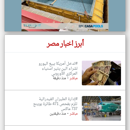
أبرز اخبار مصر
#تدخل أمريكا ببيع اليورو
لشراء الين يثير استياء
المركزي الأوروبي
-
مباشر
منذ دقيقة
#إدارة الطيران الفيدرالية
تلزم بفحص 471 طائرة بوينج
737 ماكس
-
مباشر
منذ دقيقتين