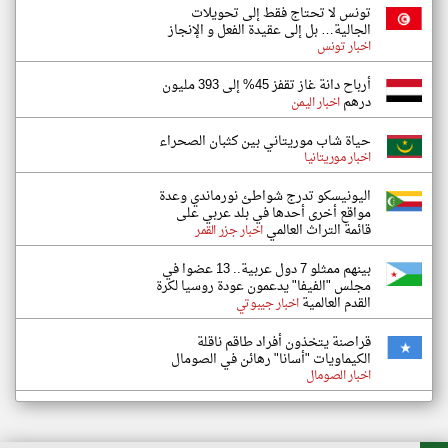
تونس لا تحتاج فقط إلى تحويلات
الجالية… بل إلى عقيدة الفعل و الإنجاز
اخبار تونس
أرباح دانة غاز تقفز 45% إلى 393 مليون
درهم
اخبار اليمن
حياة شاب موريتاني بين كثبان الصحراء
اخبار موريتانيا
اليونيسكو تدرج شواطئ نورماندي وعدة
مواقع أخرى أحدها في بلد عربي على
قائمة التراث العالمي
اخبار جزر القمر
بينهم ممثلو 7 دول عربية.. 13 عضوا في
مجلس "الفيفا" يدعمون عودة روسيا لكرة
القدم العالمية
اخبار جيبوتي
قراصنة يتخذون أفراد طاقم ناقلة
الكيماويات "أسانا" رهائن في الصومال
اخبار الصومال