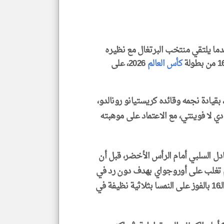
العن
الا
للمق
ندما يلتقي منتخب البرتغال مع نظيره
كأس العالم
2026، على
klyoum.com
 بقيادة نجمه وقائده كريستيانو رونالدو،
ي لا فوينتي، مع الاعتماد على موهبته
دل السلبي أمام الرأس الأخضر، قبل أن
م تغلب على أوروجواي بهدف دون رد في
ختام دور المجموعات، قبل أن يحجز مقعده في دور الـ16 بالفوز على النمسا بثلاثية نظيفة في