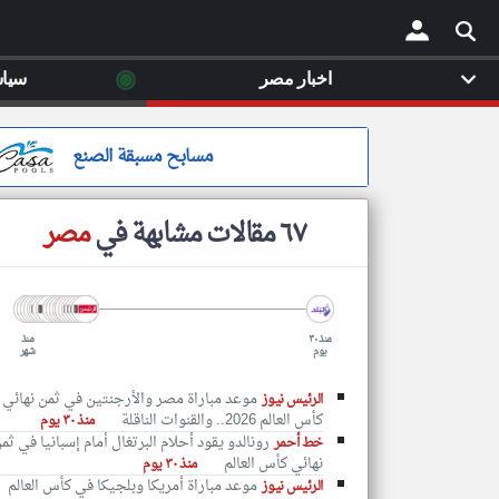
◉
اخبار مصر
سيا
×
مسابح مسبقة الصنع
٦٧ مقالات مشابهة في
مصر
منذ ٣٠
منذ
يوم
شهر
موعد مباراة مصر والأرجنتين في ثمن نهائي
الرئيس نيوز
كأس العالم 2026.. والقنوات الناقلة
منذ ٣٠ يوم
رونالدو يقود أحلام البرتغال أمام إسبانيا في ثم
خط أحمر
نهائي كأس العالم
منذ ٣٠ يوم
موعد مباراة أمريكا وبلجيكا في كأس العالم
الرئيس نيوز