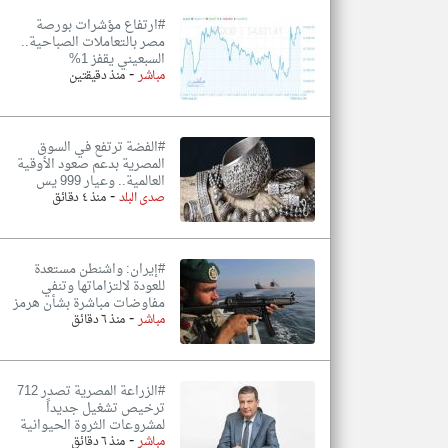
#ارتفاع مؤشرات بورصة
مصر بالتعاملات الصباحية..
السبعيني يقفز 1%
-
مباشر
منذ دقيقتين
#الفضة ترتفع في السوق
المصرية بدعم صعود الأوقية
العالمية.. وعيار 999 يس
-
صدى البلد
منذ ٤ دقائق
#إيران: واشنطن مستعدة
للعودة لالتزاماتها وتنفي
مفاوضات مباشرة بشأن هرمز
-
مباشر
منذ ٦ دقائق
#الزراعة المصرية تصدر 712
ترخيص تشغيل جديداً
لمشروعات الثروة الحيوانية
-
مباشر
منذ ٦ دقائق