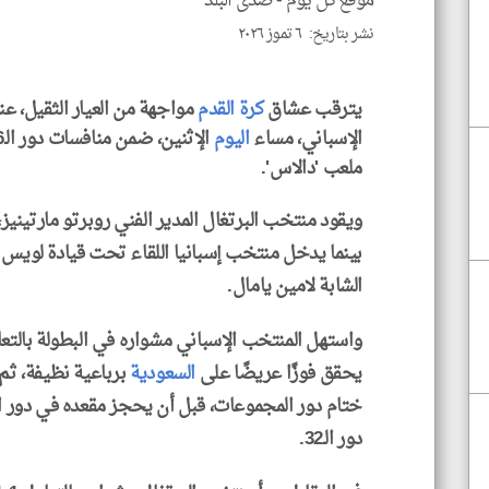
موقع كل يوم -
صدى البلد
نشر بتاريخ: ٦ تموز ٢٠٢٦
يترقب عشاق
كرة القدم
مواجهة من العيار الثقيل، ع
الإسباني، مساء
اليوم
الإثنين، ضمن منافسات دور الـ16 من بطولة
ملعب 'دالاس'.
ويقود منتخب البرتغال المدير الفني روبرتو مارتينيز،
بينما يدخل منتخب إسبانيا اللقاء تحت قيادة لويس د
الشابة لامين يامال.
واستهل المنتخب الإسباني مشواره في البطولة بالتعا
يحقق فوزًا عريضًا على
السعودية
برباعية نظيفة، ث
دور الـ32.