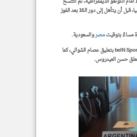
في المقابل، بدأ منتخب البرتغال مشواره بالتعادل 1-1 أمام الكونغو الديمقراطية، ثم اكتسح
أوزبكستان بخماسية نظيفة، وتعادل سلبيًا مع كولومبيا، قبل أن يتأهل إلى دور الـ16 بعد الفوز
رة مساءً بتوقيت
مصر
والسعودية.
تنقل شبكة beIN Sports المباراة عبر قناة beIN Sports Max 1 بتعليق عصام الشوالي، كما