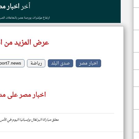
أخر
اخبار مص
ارتفاع مؤشرات بورصة مصر بالتعاملات الصباحي
عرض المزيد من ا
اخبار مصر
صدى البلد
رياضة
port7.news
اخبار مصر على مدا
https://www.klyoum.com/egypt-news/ar/78-معلق-مباراة-البرتغال-وإسبانيا-اليوم-في-كأس