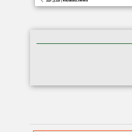
elbalad.news
|
صدى البلد