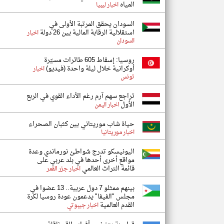
المياه
اخبار ليبيا
السودان يحقق المرتبة الأولى في
استقلالية الرقابة المالية بين 26 دولة
اخبار
السودان
روسيا: إسقاط 605 طائرات مسيّرة
أوكرانية خلال ليلة واحدة (فيديو)
اخبار
تونس
تراجع سهم آرم رغم الأداء القوي في الربع
الأول
اخبار اليمن
حياة شاب موريتاني بين كثبان الصحراء
اخبار موريتانيا
اليونيسكو تدرج شواطئ نورماندي وعدة
مواقع أخرى أحدها في بلد عربي على
قائمة التراث العالمي
اخبار جزر القمر
بينهم ممثلو 7 دول عربية.. 13 عضوا في
مجلس "الفيفا" يدعمون عودة روسيا لكرة
القدم العالمية
اخبار جيبوتي