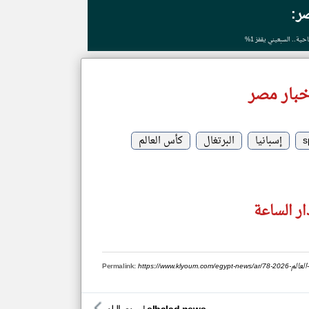
ر:
ة.. السبعيني يقفز 1%
خبار مصر
s
إسبانيا
البرتغال
كأس العالم
ر الساعة
-العالم-2026
Permalink: