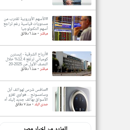
#الأسهم الأوروبية تقترب من
مستويات قياسية رغم تراجع
أسهم التكنولوجيا
-
مباشر
منذ ٦ دقائق
#أرباح الشرقية - إيسترن
كومباني ترتفع 12.4% خلال
النصف الأول من 2025-20
-
مباشر
منذ ٦ دقائق
#منافس شرس لهواتف آبل
وسامسونج .. هواوي تغزو
الأسواق بهاتف جديد إليك أه
-
صدى البلد
منذ ٧ دقائق
المزيد من اخبار مصر