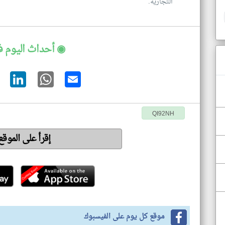
التجارية.
◉ أحداث اليوم 
QI92NH
إقرأ على الموق
موقع كل يوم على الفيسبوك