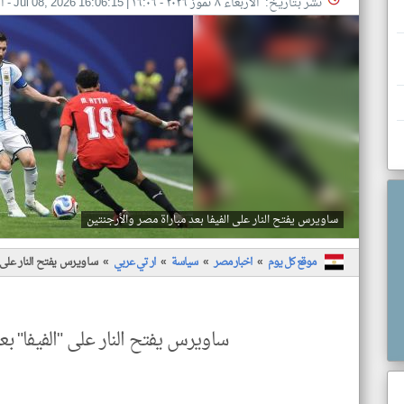
نشر بتاريخ: الأربعاء ٨ تموز ٢٠٢٦ - ١٦:٠٦
|
Jul 08, 2026 16:06:15
- ا
ساويرس يفتح النار على الفيفا بعد مباراة مصر والأرجنتين
موقع كل يوم
اخبار مصر
سياسة
ار تي عربي
ساويرس يفتح النار على ا
ساويرس يفتح النار على "الفيفا" بع