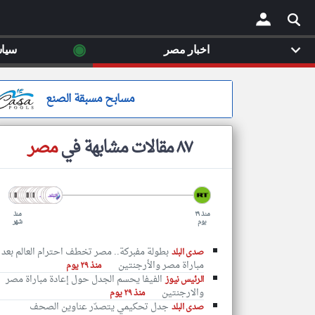
◉
اخبار مصر
سيا
×
مسابح مسبقة الصنع
٨٧ مقالات مشابهة في
مصر
منذ ٢٩
منذ
يوم
شهر
بطولة مفبركة.. مصر تخطف احترام العالم بعد
صدى البلد
مباراة مصر والأرجنتين
منذ ٢٩ يوم
الفيفا يحسم الجدل حول إعادة مباراة مصر
الرئيس نيوز
والارجنتين
منذ ٢٩ يوم
جدل تحكيمي يتصدّر عناوين الصحف
صدى البلد