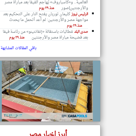
العالمية.. و«كاسباروف» يُهاجم الفيفا بعد مباراة مصر
والأرجنتين|صور
منذ ٢٩ يوم
كليمان توربان يفتح النار على التحكيم بعد
الرئيس نيوز
مواجهة مصر والأرجنتين: لم أعد أتحمل ما يحدث
منذ ٢٩ يوم
تعبر
مُطالبات باستقالة «إنفانتينو» من رئاسة فيفا
المقالات
صدى البلد
الموجوده
بعد فضيحة مباراة مصر والأرجنتين
منذ ٢٩ يوم
هنا عن
وجهة
نظر
باقي المقالات المشابهة
كاتبيها.
أبرز اخبار مصر