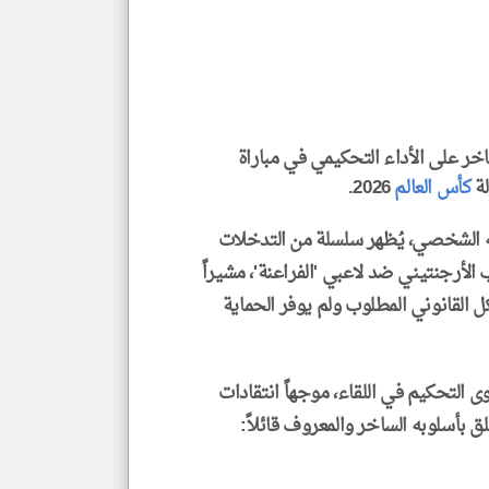
العن
الا
للمق
على الأداء التحكيمي في مباراة
klyoum.com
لة
كأس العالم
2026.
 الشخصي، يُظهر سلسلة من التدخلات
الأرجنتيني ضد لاعبي 'الفراعنة'، مشيراً
 القانوني المطلوب ولم يوفر الحماية
ى التحكيم في اللقاء، موجهاً انتقادات
لق بأسلوبه الساخر والمعروف قائلاً: