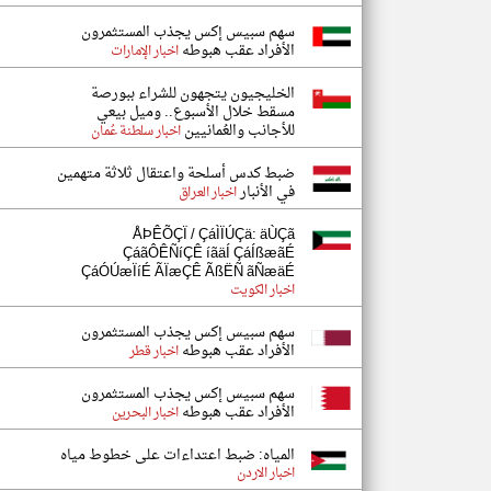
سهم سبيس إكس يجذب المستثمرون
الأفراد عقب هبوطه
اخبار الإمارات
الخليجيون يتجهون للشراء ببورصة
مسقط خلال الأسبوع.. وميل بيعي
للأجانب والعُمانيين
اخبار سلطنة عُمان
ضبط كدس أسلحة واعتقال ثلاثة متهمين
في الأنبار
اخبار العراق
ÅÞÊÕÇÏ / ÇáÌÏÚÇä: äÙÇã
ÇáãÔÊÑíÇÊ íãäÍ ÇáÍßæãÉ
ÇáÓÚæÏíÉ ÃÏæÇÊ ÃßËÑ ãÑæäÉ
اخبار الكويت
سهم سبيس إكس يجذب المستثمرون
الأفراد عقب هبوطه
اخبار قطر
سهم سبيس إكس يجذب المستثمرون
الأفراد عقب هبوطه
اخبار البحرين
المياه: ضبط اعتداءات على خطوط مياه
اخبار الاردن