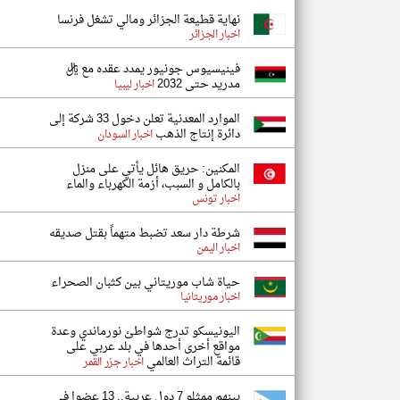
نهاية قطيعة الجزائر ومالي تشغل فرنسا
اخبار الجزائر
فينيسيوس جونيور يمدد عقده مع ريال
مدريد حتى 2032
اخبار ليبيا
الموارد المعدنية تعلن دخول 33 شركة إلى
دائرة إنتاج الذهب
اخبار السودان
المكنين: حريق هائل يأتي على منزل
بالكامل و السبب، أزمة الكهرباء والماء
اخبار تونس
شرطة دار سعد تضبط متهماً بقتل صديقه
اخبار اليمن
حياة شاب موريتاني بين كثبان الصحراء
اخبار موريتانيا
اليونيسكو تدرج شواطئ نورماندي وعدة
مواقع أخرى أحدها في بلد عربي على
قائمة التراث العالمي
اخبار جزر القمر
بينهم ممثلو 7 دول عربية.. 13 عضوا في