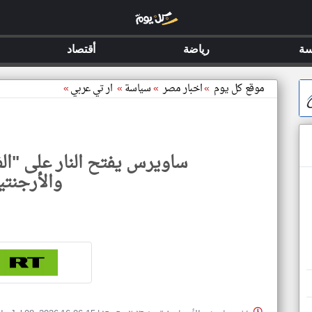
سة
رياضة
أقتصاد
موقع كل يوم
»
اخبار مصر
»
سياسة
»
ار تي عربي
»
ساويرس يفتح النار على "الف
والأرجنتي