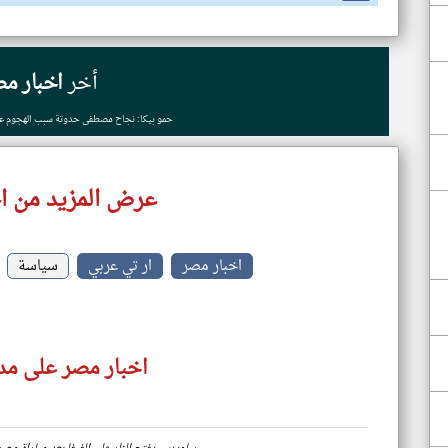
أخر
اخبار مص
حمو بيكا: نجاح مصطفى حدوتة سبب الهجوم عل
عرض المزيد من ا
اخبار مصر
ار تي عربي
سياسة
اخبار مصر على مدا
https://www.klyoum.com/egypt-news/ar/77-ساويرس-يفتح-النار-على-الفيفا-بعد-م