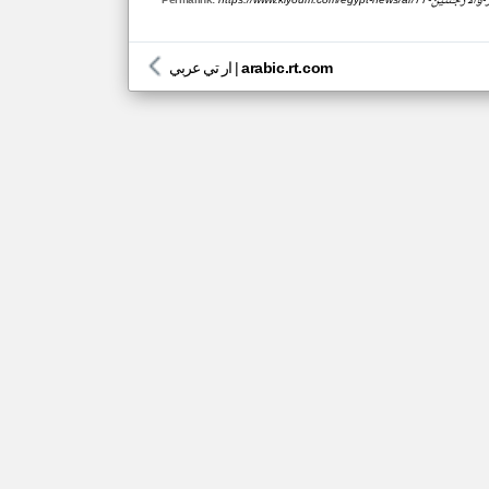
arabic.rt.com
|
ار تي عربي