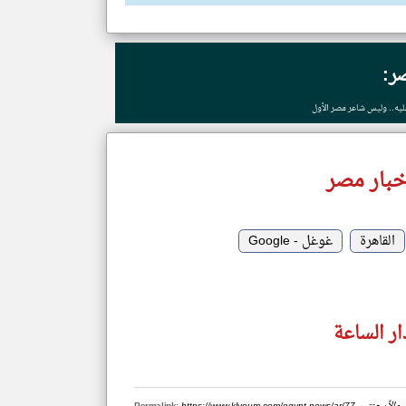
ر:
يه.. وليس شاعر مصر الأول
خبار مصر
القاهرة
غوغل - Google
ر الساعة
باراة-مصر-والأرجنتين
Permalink: