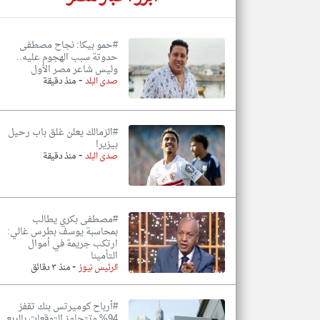
#حمو بيكا: نجاح مصطفى
حدوتة سبب الهجوم عليه..
وليس شاعر مصر الأول
-
صدى البلد
منذ دقيقة
#الزمالك يعلن غلق باب رحيل
بيزيرا
-
صدى البلد
منذ دقيقة
#مصطفى بكري يطالب
بمحاسبة يوسف بطرس غالي:
ارتكب جريمة في أموال
التأمينا
-
الرئيس نيوز
منذ ٣ دقائق
#أرباح كوميرتس بنك تقفز
94% وتتجاوز التوقعات بالربع