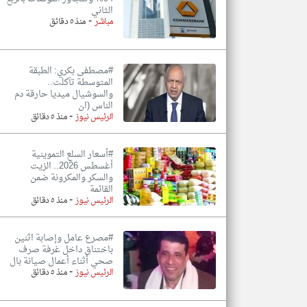
الثاني
-
مباشر
منذ ٥ دقائق
#مصطفى بكري: الطبقة
المتوسطة تآكلت..
والسوشيال ميديا حارقة دم
الناس (ان
-
الرئيس نيوز
منذ ٥ دقائق
#أسعار السلع التموينية
أغسطس 2026.. الزيت
والسكر والمكرونة ضمن
القائمة
-
الرئيس نيوز
منذ ٥ دقائق
#مصرع عامل وإصابة اثنين
باختناق داخل غرفة صرف
صحي أثناء أعمال صيانة بال
-
الرئيس نيوز
منذ ٥ دقائق