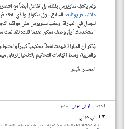
ولم يكتفِ ساويرس بذلك، بل تفاعل أيضاً مع التصريح
مانشستر يونايتد
السابق، بول سكولز، والذي انتقد فيه
للجدل في المباراة. وعقب ساويرس على موقف النجم ا
'استخدمتَ أرقّ وصف ممكن عندما قلت: لقد تمت سرق
يُذكر أن المباراة شهدت لغطاً تحكيمياً كبيراً واحت
والعربية، وسط اتهامات للتحكيم بالانحياز لرفاق 
المصدر: ڤيتو
-
المصدر:
ار تي عربي
مصر
ار تي عربي
قناة RT Arabic - الفضائية هيئة إخبارية إعلامية ناطقة با