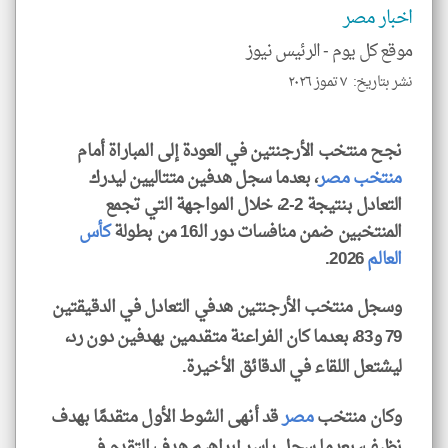
و
اخبار مصر
العن
الا
للمق
موقع كل يوم -
الرئيس نيوز
نشر بتاريخ: ٧ تموز ٢٠٢٦
نجح منتخب الأرجنتين في العودة إلى المباراة أمام
klyoum.com
منتخب مصر
، بعدما سجل هدفين متتاليين ليدرك
التعادل بنتيجة 2-2، خلال المواجهة التي تجمع
المنتخبين ضمن منافسات دور الـ16 من بطولة
كأس
العالم
2026.
وسجل منتخب الأرجنتين هدفي التعادل في الدقيقتين
79 و83، بعدما كان الفراعنة متقدمين بهدفين دون رد،
ليشتعل اللقاء في الدقائق الأخيرة.
وكان منتخب
مصر
قد أنهى الشوط الأول متقدمًا بهدف
نظيف، بعدما سجل ياسر إبراهيم هدف التقدم في