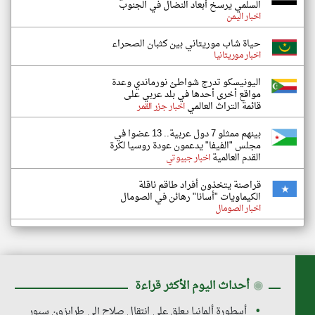
السلمي يرسخ أبعاد النضال في الجنوب
اخبار اليمن
حياة شاب موريتاني بين كثبان الصحراء
اخبار موريتانيا
اليونيسكو تدرج شواطئ نورماندي وعدة
مواقع أخرى أحدها في بلد عربي على
قائمة التراث العالمي
اخبار جزر القمر
بينهم ممثلو 7 دول عربية.. 13 عضوا في
مجلس "الفيفا" يدعمون عودة روسيا لكرة
القدم العالمية
اخبار جيبوتي
قراصنة يتخذون أفراد طاقم ناقلة
الكيماويات "أسانا" رهائن في الصومال
اخبار الصومال
◉
أحداث اليوم الأكثر قراءة
أسطورة ألمانيا يعلق على انتقال صلاح إلى طرابزون سبور