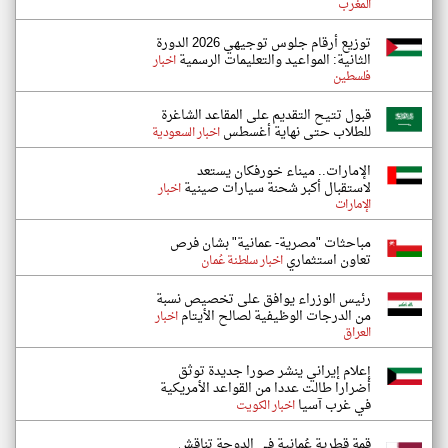
المغرب
توزيع أرقام جلوس توجيهي 2026 الدورة
الثانية: المواعيد والتعليمات الرسمية
اخبار
فلسطين
قبول تتيح التقديم على المقاعد الشاغرة
للطلاب حتى نهاية أغسطس
اخبار السعودية
الإمارات.. ميناء خورفكان يستعد
لاستقبال أكبر شحنة سيارات صينية
اخبار
الإمارات
مباحثات "مصرية- عمانية" بشان فرص
تعاون استثماري
اخبار سلطنة عُمان
رئيس الوزراء يوافق على تخصيص نسبة
من الدرجات الوظيفية لصالح الأيتام
اخبار
العراق
إعلام إيراني ينشر صورا جديدة توثق
أضرارا طالت عددا من القواعد الأمريكية
في غرب آسيا
اخبار الكويت
قمة قطرية عُمانية في الدوحة تناقش