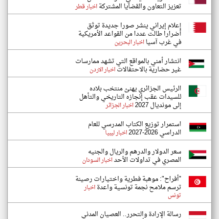
تعزيز التعاون والقضايا المشتركة
اخبار قطر
إعلام إيراني ينشر صورا جديدة توثق
أضرارا طالت عددا من القواعد الأمريكية
في غرب آسيا
اخبار البحرين
انتشار أمني بالمواقع التي تشهد ممارسات
غير حضارية بالاحتفالات
اخبار الاردن
الرئيس الجزائري يهنئ منتخب بلاده
للسيدات عقب إنجازه التاريخي والتأهل
إلى مونديال 2027
اخبار الجزائر
استمرار توزيع الكتاب المدرسي للعام
الدراسي 2026-2027
اخبار ليبيا
سعر الدولار والدرهم والريال والجنيه
المصري في تداولات الأحد
اخبار السودان
"أفراح": موهبة فطرية واختيارات رصينة
ترسم ملامح نجمة تونسية واعدة
اخبار
تونس
رسالة الإرادة والتحرر.. العصيان المدني