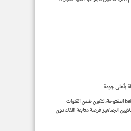
كما سيتم إذاعة اللقاء عبر قناة beIN FIFA World Cup المفتوحة، لتكون ضمن القنوات
ملايين الجماهير فرصة متابعة اللقاء دون