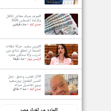
#موعد صرف معاش تكافل
وكرامة أغسطس 2026
-
صدى البلد
منذ دقيقتين
#إيرين سعيد: حركة تنقلات
الصحة لن تحقق نتائج دون
تدريب وإلا ستكون مجرد
-
الرئيس نيوز
منذ دقيقة
#آثار تعذيب وخنق.. نجل
المسن المقتول ببورسعيد
يروي تفاصيل حياته
-
صدى البلد
منذ ٣ دقائق
المزيد من اخبار مصر