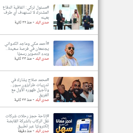
#مسئول تركي: اتفاقية الدفاع
المشترك لا تستهدف ‌أي ⁠طرف
بعينه
-
صدى البلد
منذ ٣٢ ثانية
#أحمد مكي وماجد الكدواني
يجتمعان في فرصة سعيدة..
وبدء التصوير رسميًا
-
صدى البلد
منذ ٣٣ ثانية
#محمد صلاح يشارك في
تدريبات طرابزون سبور..
وتأجيل ظهوره الأول مع
الفريق
-
صدى البلد
منذ ٣٣ ثانية
#إتاحة حجز رحلات شركات
نقل الركاب بالشركة القابضة
إلكترونيًا عبر تطبيق
-
صدى البلد
منذ دقيقة