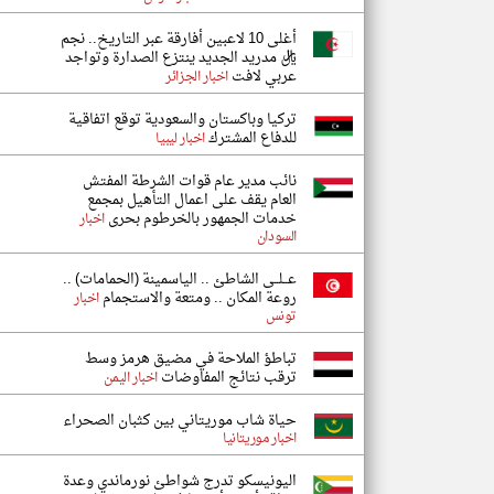
أغلى 10 لاعبين أفارقة عبر التاريخ.. نجم
ريال مدريد الجديد ينتزع الصدارة وتواجد
عربي لافت
اخبار الجزائر
تركيا وباكستان والسعودية توقع اتفاقية
للدفاع المشترك
اخبار ليبيا
نائب مدير عام قوات الشرطة المفتش
العام يقف على اعمال التأهيل بمجمع
خدمات الجمهور بالخرطوم بحرى
اخبار
السودان
عــلــى الشاطئ .. الياسمينة (الحمامات) ..
روعة المكان .. ومتعة والاستجمام
اخبار
تونس
تباطؤ الملاحة في مضيق هرمز وسط
ترقب نتائج المفاوضات
اخبار اليمن
حياة شاب موريتاني بين كثبان الصحراء
اخبار موريتانيا
اليونيسكو تدرج شواطئ نورماندي وعدة