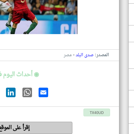
-
المصدر:
صدى البلد
مصر
◉ أحداث اليوم 
TX40UD
إقرأ على الموق