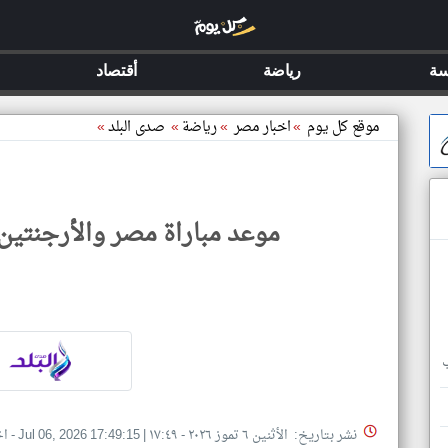
سة
رياضة
أقتصاد
موقع كل يوم
»
اخبار مصر
»
رياضة
»
صدى البلد
»
موعد مباراة مصر والأرجنتين في
نشر بتاريخ: الأثنين ٦ تموز ٢٠٢٦ - ١٧:٤٩
|
Jul 06, 2026 17:49:15
- ا