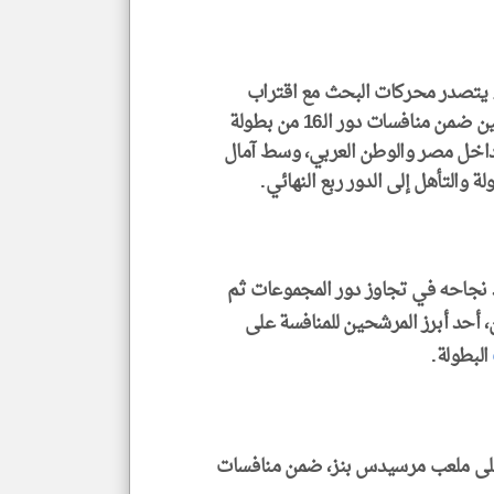
الا
للمق
ء يتصدر محركات البحث مع اقتراب
من منافسات دور الـ16 من بطولة
هير داخل مصر والوطن العربي، وسط آمال
klyoum.com
 والتأهل إلى الدور ربع النهائي.
 نجاحه في تجاوز دور المجموعات ثم
أرجنتين، أحد أبرز المرشحين للمنافسة على
البطولة.
ل على ملعب مرسيدس بنز، ضمن منافسات