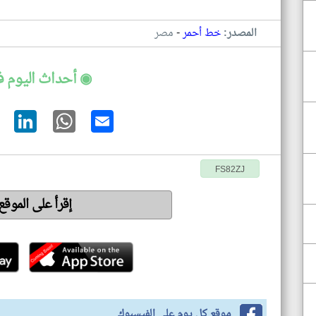
-
المصدر:
خط أحمر
مصر
◉ أحداث اليوم 
FS82ZJ
إقرأ على الموق
موقع كل يوم على الفيسبوك