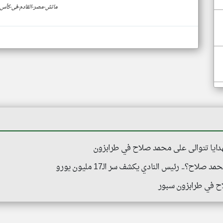
https://www.klyoum.com/egypt-news/ar/75-ماتش-مصر-القادم-فى-ك
هدايا تتوالى على محمد صلاح في طرابزون
؟.. رئيس النادي يكشف سر الـ17 مليون يورو
اح في طرابزون سبور