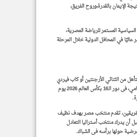
يجة الإيمان بالقدرة،وروح الفريق،
 السياسية المستمر للرياضة المصرية،
عاليًا في المحافل الدولية خلال المرحلة
أهل من الثنائي الأرجنتين أو كاب فيردي
اللذان يلتقيان في تمام الواحدة صباح السبت في ميامي، فى دور الـ16 بكأس العالم 2026 يوم
ة.
ت الأصلى والإضافى بالتعادل 1-1 بين الفريقين، تقدم منتخب مصر بهدف نظيف
1 من رأسية متقنة، قبل أن يدرك منتخب أستراليا التعادل
ية حولها برأسه فى الشباك.