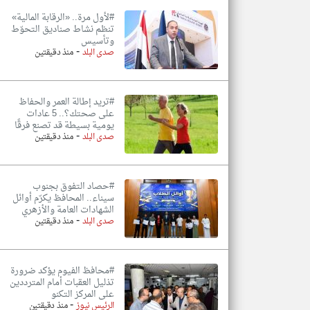
#لأول مرة.. «الرقابة المالية»
تنظم نشاط صناديق التحوّط
وتأسيس
-
صدى البلد
منذ دقيقتين
#تريد إطالة العمر والحفاظ
على صحتك؟.. 5 عادات
يومية بسيطة قد تصنع فرقًا
-
صدى البلد
منذ دقيقتين
#حصاد التفوق بجنوب
سيناء.. المحافظ يكرّم أوائل
الشهادات العامة والأزهري
-
صدى البلد
منذ دقيقتين
#محافظ الفيوم يؤكد ضرورة
تذليل العقبات أمام المترددين
على المركز التكنو
-
الرئيس نيوز
منذ دقيقتين