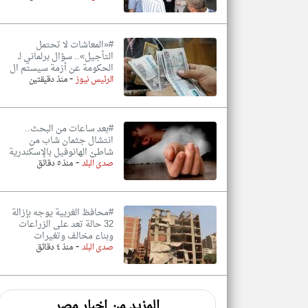
#«المعاشات لا تحتمل
التأجيل».. سؤال برلماني لـ
الحكومة عن أزمة سيستم ال
-
الرئيس نيوز
منذ دقيقتين
#بعد ساعات من البحث..
انتشال جثمان شاب من
شاطئ الهانوفيل بالإسكندرية
-
صدى البلد
منذ ٥ دقائق
#محافظ الغربية يوجه بإزالة
32 حالة تعد على الزراعات
وبناء مخالف وتغيرات
-
صدى البلد
منذ ٤ دقائق
المزيد من اخبار مصر