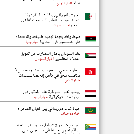
هيك
اخبار الاردن
الجيش الجزائري ينفذ عملة "نوعية"
لتحرير مواطن ألماني كان مختطفا في
النيجر
اخبار الجزائر
ضبط وافد بتهمة تهديد طليقته والاعتداء
على شخصين في أجدابيا
اخبار ليبيا
بنك السودان يحذر المصارف من تمويل
العملاء المفلسين
اخبار السودان
إنجاز تاريخي.. المغرب والجزائر يحققان 3
مكاسب كبرى في كأس إفريقيا للسيدات
اخبار تونس
روسيا تعلن السيطرة على بلدتين في
دونيتسك الأوكرانية
اخبار اليمن
حياة شاب موريتاني بين كثبان الصحراء
اخبار موريتانيا
اليونيسكو تدرج شواطئ نورماندي وعدة
مواقع أخرى أحدها في بلد عربي على