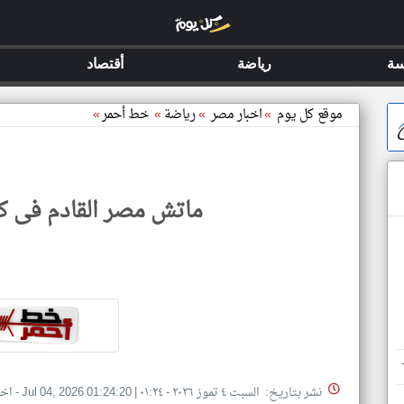
سة
رياضة
أقتصاد
موقع كل يوم
»
اخبار مصر
»
رياضة
»
خط أحمر
»
ماتش مصر القادم فى كأس ا
نشر بتاريخ: السبت ٤ تموز ٢٠٢٦ - ٠١:٢٤
|
Jul 04, 2026 01:24:20
- اخ