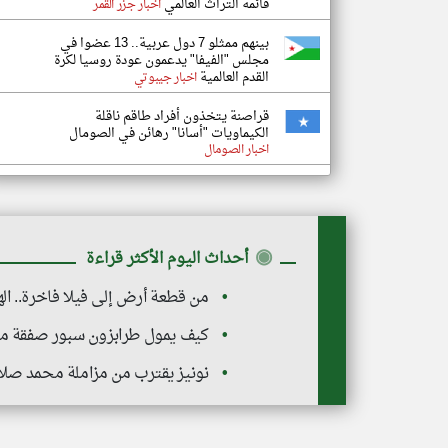
قائمة التراث العالمي
اخبار جزر القمر
بينهم ممثلو 7 دول عربية.. 13 عضوا في
مجلس "الفيفا" يدعمون عودة روسيا لكرة
القدم العالمية
اخبار جيبوتي
قراصنة يتخذون أفراد طاقم ناقلة
الكيماويات "أسانا" رهائن في الصومال
اخبار الصومال
◉
أحداث اليوم الأكثر قراءة
من قطعة أرض إلى فيلا فاخرة.. ال
كيف يمول طرابزون سبور صفقة محمد صلاح
نونيز يقترب من مزاملة محمد صل