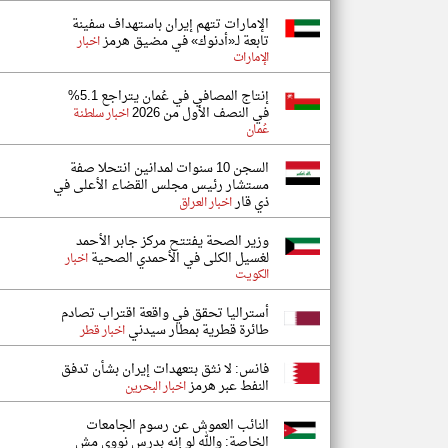
الإمارات تتهم إيران باستهداف سفينة
تابعة لـ«أدنوك» في مضيق هرمز
اخبار
الإمارات
إنتاج المصافي في عُمان يتراجع 5.1%
في النصف الأول من 2026
اخبار سلطنة
عُمان
السجن 10 سنوات لمدانين انتحلا صفة
مستشار رئيس مجلس القضاء الأعلى في
ذي قار
اخبار العراق
وزير الصحة يفتتح مركز جابر الأحمد
لغسيل الكلى في الأحمدي الصحية
اخبار
الكويت
أستراليا تحقق في واقعة اقتراب تصادم
طائرة قطرية بمطار سيدني
اخبار قطر
فانس: لا نثق بتعهدات إيران بشأن تدفق
النفط عبر هرمز
اخبار البحرين
النائب العموش عن رسوم الجامعات
الخاصة: والله لو إنه بدرس نووي مش