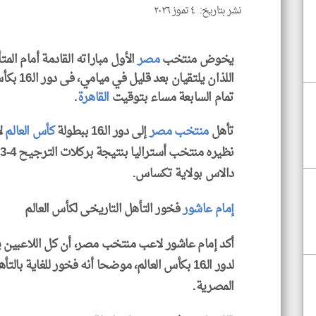
نشر بتاريخ: ٤ تموز ٢٠٢٦
يخوض منتخب
مصر
الأول مباراته القادمة أمام الم
تمام السابعة مساء بتوقيت
القاهرة
.
تأهل
منتخب مصر
إلى دور الـ16 ببطولة
كأس العالم
لأ
نظيره منتخب أستراليا بنتيجة بركلات الترجيح 4-3 فى المباراة التى أقيمت
دالاس بولاية تكساس.
إمام عاشور
فخور التأهل التاريخى لكأس العالم
أكد إمام عاشور لاعب منتخب مصر، أن كل اللاعبين ي
لدور الـ16 بكأس العالم، موضحا أنه فخور للغاية ب
المصرية.