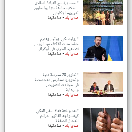
#ضمن برنامج التبادل الطلابي
.. طلاب جامعة بنها يواصلون
تدريبهم الإكليني
-
صدى البلد
منذ دقيقة
#زيلينسكي: بوتين يعتزم
حشد مئات الآلاف من الروس
لتصعيد الحرب في أوكراني
-
صدى البلد
منذ دقيقة
#تطوير 20 مدرسة فنية
وتحويلها لمدارس متخصصة
في مجالات التمريض
والرعاية
-
صدى البلد
منذ دقيقة
#بعد واقعة فتاة النقل الذكي..
كيف واجه القانون جرائم
انتحال الصفة؟
-
صدى البلد
منذ دقيقة