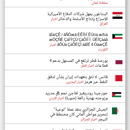
سلطنة عُمان
البنتاغون يمهل شركات الدفاع الأميركية
للإسراع بإنتاج الأسلحة والذخائر
اخبار
العراق
ãÍáíÇÊ / ãÑÓæã ÈÊÌÏíÏ ÊÚííä æßíá
æÒÇÑÉ ÇáÏÝÇÚ ÇáÔíÎ Ï. ÚÈÏÇááå
ãÔÚá ÇáÕÈÇÍ áãÏÉ 4 ÓäæÇÊ
اخبار
الكويت
بورصة قطر ترتفع في المستهل بدعم 4
قطاعات
اخبار قطر
فانس: لا نثق بتعهدات إيران بشأن تدفق
النفط عبر هرمز
اخبار البحرين
جورجينا رودريغيز تفاجئ نجم ريال مدريد
وزوجته بهدية رائعة (صورة)
اخبار الاردن
الجيش الجزائري ينفذ عملة "نوعية"
لتحرير مواطن ألماني كان مختطفا في
النيجر
اخبار الجزائر