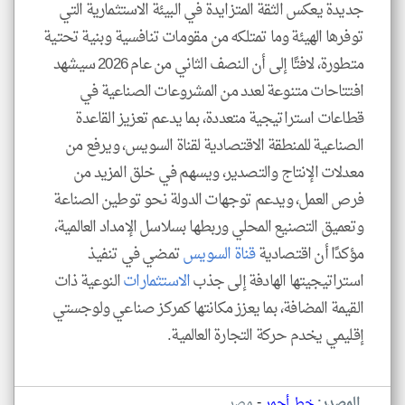
جديدة يعكس الثقة المتزايدة في البيئة الاستثمارية التي
توفرها الهيئة وما تمتلكه من مقومات تنافسية وبنية تحتية
متطورة، لافتًا إلى أن النصف الثاني من عام 2026 سيشهد
افتتاحات متنوعة لعدد من المشروعات الصناعية في
قطاعات استراتيجية متعددة، بما يدعم تعزيز القاعدة
الصناعية للمنطقة الاقتصادية لقناة السويس، ويرفع من
معدلات الإنتاج والتصدير، ويسهم في خلق المزيد من
فرص العمل، ويدعم توجهات الدولة نحو توطين الصناعة
وتعميق التصنيع المحلي وربطها بسلاسل الإمداد العالمية،
مؤكدًا أن اقتصادية
قناة السويس
تمضي في تنفيذ
استراتيجيتها الهادفة إلى جذب
الاستثمارات
النوعية ذات
القيمة المضافة، بما يعزز مكانتها كمركز صناعي ولوجستي
إقليمي يخدم حركة التجارة العالمية.
-
المصدر:
خط أحمر
مصر