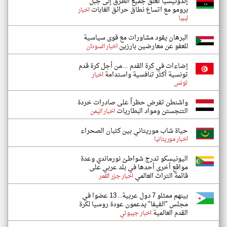
إندونيسيا تغلق جميع الطرق إلى جبل
برومو مع اتساع نطاق حرائق الغابات
اخبار
ليبيا
البرهان يقود مشاورات مع قوى سياسية
للعفو عن معارضين بارزين
اخبار السودان
إضاءات في كرة القدم ...من أجل كرة قدم
تونسية أكثر تنافسية واستدامة
اخبار
تونس
واشنطن تفرض حظراً على صادرات خردة
التنجستن ومواد البطاريات
اخبار اليمن
حياة شاب موريتاني بين كثبان الصحراء
اخبار موريتانيا
اليونيسكو تدرج شواطئ نورماندي وعدة
مواقع أخرى أحدها في بلد عربي على
قائمة التراث العالمي
اخبار جزر القمر
بينهم ممثلو 7 دول عربية.. 13 عضوا في
مجلس "الفيفا" يدعمون عودة روسيا لكرة
القدم العالمية
اخبار جيبوتي