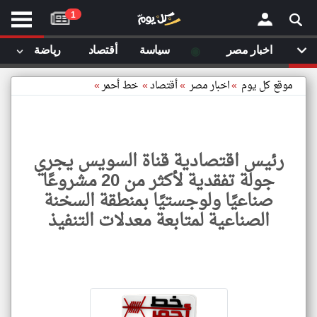
موقع
1
كل
يوم
◉
اخبار مصر
سياسة
أقتصاد
رياضة
لا
×
ستا
موقع كل يوم
»
اخبار مصر
»
أقتصاد
»
خط أحمر
»
أحد
ال
الصفحة الرئيسية
مقالات قمت
رئيس اقتصادية قناة السويس يجري
أخر أخبار الوطن العربي
جولة تفقدية لأكثر من 20 مشروعًا
مقالات قمت بزيارتها مؤخرا
صناعيًا ولوجستيًا بمنطقة السخنة
من نحن
إتصل بنا
الصناعية لمتابعة معدلات التنفيذ
شروط الاستخدام
سياسة الخصوصية
الحقوق الفكرية
رئيس
اقتصا
مصادر الأخبار
قناة
السو
أقترح اضافة مصدر
يجري
جولة