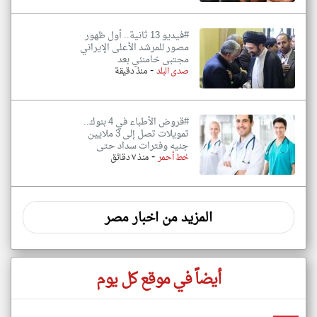
#فيديو 13 ثانية.. أول ظهور
مصور للمرشد الأعلى الإيراني
مجتبى خامنئي بعد
-
صدى البلد
منذ دقيقة
#قروض الأطباء في 4 بنوك..
تمويلات تصل إلى 3 ملايين
جنيه وفترات سداد حتى
-
خط أحمر
منذ ٧ دقائق
المزيد من اخبار مصر
أيضاً في موقع كل يوم