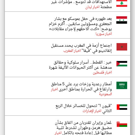
الاستهدافات قد تتوسع.. مؤشرات غير
مطمئنة
اخبار لبنان
بعد ظهوره في حفل بموسكو مع بشار
الجعفري ومسؤولين سابقين.. أكرم خزام
يوضح: «كنت ألاحقهم لإجراء مقابلات»
اخبار سوريا
اجتماع أزمة في المغرب يحدد مستقبل
إنفانتينو في "فيفا"
اخبار المغرب
خبر : القطط.. أسرار سلوكية وحقائق
مدهشة عن أكثر الحيوانات الأليفة شهرة
اخبار فلسطين
أمطار رعدية وزخات برد على 5 مناطق
وارتفاع في الحرارة بمناطق أخرى
اخبار
السعودية
"قيون ا" تتحول للخسائر خلال الربع
الثاني
اخبار الإمارات
عُمان وإيران تقتربان من اتفاق بشأن
مضيق هرمز، وطهران تشترط تلبية
مطالبها قبل إعادة فتحه بالكامل
اخبار