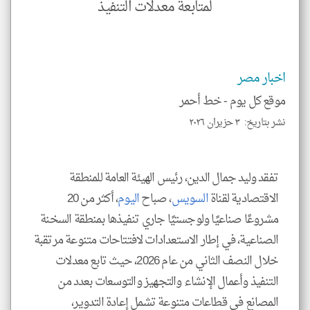
لمتابعة معدلات التنفيذ
وجه
نظر
كاتب
*
جمي
المق
تحم
اخبار مصر
إسم
الم
موقع كل يوم -
خط أحمر
و
العن
الا
نشر بتاريخ: ٣ حزيران ٢٠٢٦
للمق
تفقد وليد جمال الدين، رئيس الهيئة العامة للمنطقة
الاقتصادية لقناة
السويس
، صباح
اليوم
، أكثر من 20
klyoum.com
مشروعًا صناعيًا ولوجستيًا جاري تنفيذها بمنطقة السخنة
الصناعية، في إطار الاستعدادات لافتتاحات متنوعة مرتقبة
خلال النصف الثاني من عام 2026، حيث تابع معدلات
التنفيذ وأعمال الإنشاء والتجهيز والتوسعات بعدد من
المصانع في قطاعات متنوعة تشمل إعادة التدوير،