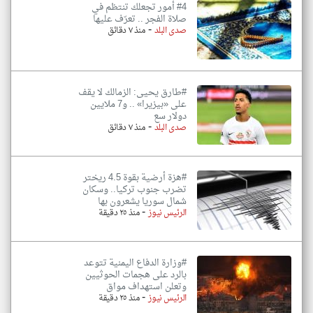
#4 أمور تجعلك تنتظم في
صلاة الفجر .. تعرّف عليها
-
صدى البلد
منذ ٧ دقائق
#طارق يحيى: الزمالك لا يقف
على «بيزيرا» .. و7 ملايين
دولار سع
-
صدى البلد
منذ ٧ دقائق
#هزة أرضية بقوة 4.5 ريختر
تضرب جنوب تركيا.. وسكان
شمال سوريا يشعرون بها
-
الرئيس نيوز
منذ ٢٥ دقيقة
#وزارة الدفاع اليمنية تتوعد
بالرد على هجمات الحوثيين
وتعلن استهداف مواق
-
الرئيس نيوز
منذ ٢٥ دقيقة