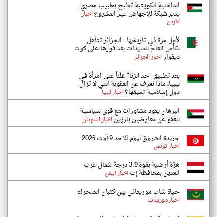
الداخلية الكويتية تطيح بطبيب مصري
يدير شبكة للإجهاض غير المشروع
اخبار
الاردن
لأول مرة في تاريخها.. الجزائر تتأهل
لكأس العالم للسيدات بعد فوزها على كوت
ديفوار
اخبار الجزائر
بعد تطبيق "حد الزنا" عَلَناً على امرأة في
ليبيا، ماذا نعرف عن العقوبة التي لا تزال
دول إسلامية تطبقها؟
اخبار ليبيا
البرهان يقود مشاورات مع قوى سياسية
للعفو عن معارضين بارزين
اخبار السودان
جريدة الشروق ليوم الاحد 9 أوت 2026
اخبار تونس
هزّة أرضية بقوة 3.9 درجة شمال غرب
العدين بمحافظة إب
اخبار اليمن
حياة شاب موريتاني بين كثبان الصحراء
اخبار موريتانيا