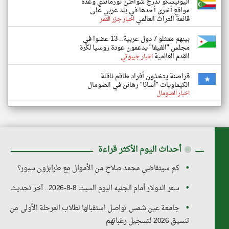
اليونيسكو تدرج شواطئ نورماندي وعدة
مواقع أخرى أحدها في بلد عربي على
قائمة التراث العالمي
اخبار جزر القمر
بينهم ممثلو 7 دول عربية.. 13 عضوا في
مجلس "الفيفا" يدعمون عودة روسيا لكرة
القدم العالمية
اخبار جيبوتي
قراصنة يتخذون أفراد طاقم ناقلة
الكيماويات "أسانا" رهائن في الصومال
اخبار الصومال
◉
أحداث اليوم الأكثر قراءة
كم سيتقاضى محمد صلاح من الأموال مع طرابزون سبور؟
سعر الدولار أمام الجنيه اليوم السبت 8-8-2026.. آخر تحديث
جامعة عين شمس تواصل استقبالها لطلاب المرحلة الأولى من
تنسيق 2026 لتسجيل رغباتهم