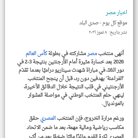
تحم
إسم
اخبار مصر
الم
و
العن
موقع كل يوم -
صدى البلد
الا
للمق
نشر بتاريخ: ٨ تموز ٢٠٢٦
أنهى منتخب
مصر
مشاركته في بطولة
كأس العالم
2026 بعد خسارة مثيرة أمام الأرجنتين بنتيجة 3-2 في
klyoum.com
دور الـ16، في مباراة شهدت سيناريو دراميًا بعدما تقدّم
'الفراعنة' بهدفين دون رد، قبل أن ينجح المنتخب
الأرجنتيني في قلب النتيجة خلال الدقائق الأخيرة،
لينهي حلم المنتخب الوطني في مواصلة المشوار
بالمونديال.
ورغم مرارة الخروج، فإن المنتخب
المصري
حقق
مكاسب رياضية ومالية مهمة، بعد ما ضمن الاتحاد
المصري لكرة القدم عائدًا ماليًا ضخمًا يعد من أكبر