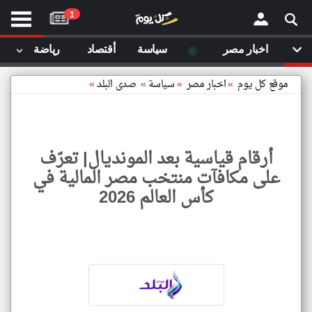
موقع
1
كل
يوم
◉
اخبار مصر
سياسة
أقتصاد
رياضة
لا
×
ستا
موقع كل يوم
»
اخبار مصر
»
سياسة
»
صدى البلد
»
أحد
ال
الصفحة الرئيسية
مقالات قمت
أرقام قياسية بعد المونديال| تعرّف
أخر أخبار الوطن العربي
على مكافآت منتخب مصر المالية في
مقالات قمت بزيارتها مؤخرا
كأس العالم 2026
من نحن
إتصل بنا
شروط الاستخدام
سياسة الخصوصية
الحقوق الفكرية
أرقام
قياسي
مصادر الأخبار
بعد
المون
أقترح اضافة مصدر
تعرف
على