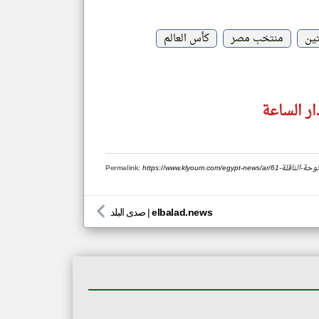
تين
منتخب مصر
كأس العالم
ر الساعة
ة-المفتوحة-الناقلة
Permalink:
elbalad.news
|
صدى البلد