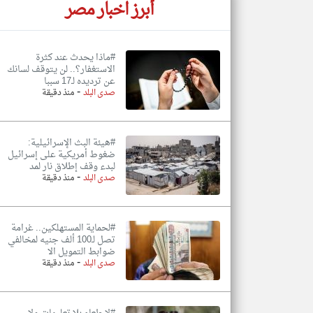
أبرز اخبار مصر
#ماذا يحدث عند كثرة
الاستغفار؟.. لن يتوقف لسانك
عن ترديده لـ17 سببا
-
صدى البلد
منذ دقيقة
#هيئة البث الإسرائيلية:
ضغوط أمريكية على إسرائيل
لبدء وقف إطلاق نار لمد
-
صدى البلد
منذ دقيقة
#لحماية المستهلكين.. غرامة
تصل لـ100 ألف جنيه لمخالفي
ضوابط التمويل الا
-
صدى البلد
منذ دقيقة