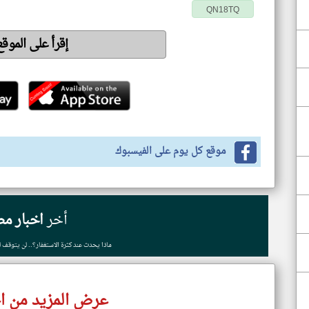
QN18TQ
إقرأ على الموق
موقع كل يوم على الفيسبوك
أخر
اخبار مص
ماذا يحدث عند كثرة الاستغفار؟.. لن يتوقف لسانك 
عرض المزيد من ا