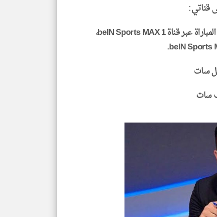
ى قناتي:
علي محمد علي التعليق على المباراة عبر قناة beIN Sports MAX 1،