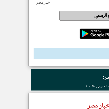
اخبار مصر
ع الرسمي
ر:
عن ترديده لـ17 سببا
خبار مصر