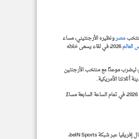
المق
تحم
إسم
الم
و
العن
الا
للمق
منتخب
مصر
ونظيره الأرجنتيني، مساء
 العالم
2026، في لقاء يسعى خلاله
بعد أداء مميز، ليضرب موعدًا مع منتخب الأرجنتين
klyoum.com
 أتلانتا الأمريكية.
تنطلق مباراة مصر والأرجنتين اليوم الثلاثاء 7 يوليو 2026، في تمام الساعة السابعة مساءً
وشمال إفريقيا عبر شبكة beIN Sports،