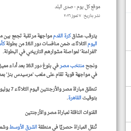
موقع كل يوم -
صدى البلد
نشر بتاريخ: ٧ تموز ٢٠٢٦
يترقب عشاق
كرة القدم
مواجهة مرتقبة تجمع بين 
اليوم
الثلاثاء، ضمن منافسات دور الـ16 من بطولة
كأس
'الفراعنة' لمواصلة مشوارهم التاريخي في البطولة.
ونجح
منتخب مصر
في بلوغ دور الـ16 
في مواجهة قوية تقام على ملعب 'مرسيدس بنز' بمدينة
بتوقيت
القاهرة
.
القنوات الناقلة لمباراة مصر والأرجنتين
تُنقل المباراة حصريًا في منطقة
الشرق الأوسط