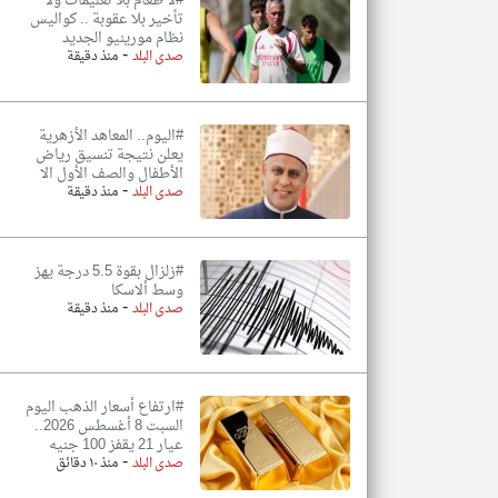
#لا طعام بلا تعليمات ولا
تأخير بلا عقوبة .. كواليس
نظام مورينيو الجديد
-
صدى البلد
منذ دقيقة
#اليوم.. المعاهد الأزهرية
يعلن نتيجة تنسيق رياض
الأطفال والصف الأول الا
-
صدى البلد
منذ دقيقة
#زلزال بقوة 5.5 درجة يهز
وسط ألاسكا
-
صدى البلد
منذ دقيقة
#ارتفاع أسعار الذهب اليوم
السبت 8 أغسطس 2026..
عيار 21 يقفز 100 جنيه
-
صدى البلد
منذ ١٠ دقائق