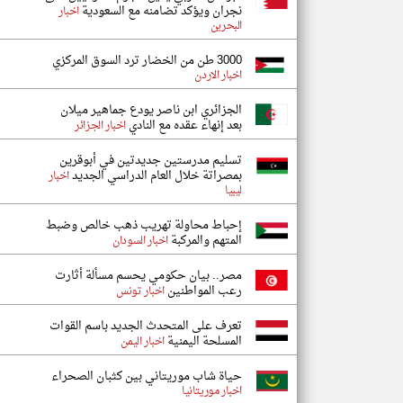
نجران ويؤكد تضامنه مع السعودية
اخبار
البحرين
3000 طن من الخضار ترد السوق المركزي
اخبار الاردن
الجزائري ابن ناصر يودع جماهير ميلان
بعد إنهاء عقده مع النادي
اخبار الجزائر
تسليم مدرستين جديدتين في أبوقرين
بمصراتة خلال العام الدراسي الجديد
اخبار
ليبيا
إحباط محاولة تهريب ذهب خالص وضبط
المتهم والمركبة
اخبار السودان
مصر.. بيان حكومي يحسم مسألة أثارت
رعب المواطنين
اخبار تونس
تعرف على المتحدث الجديد باسم القوات
المسلحة اليمنية
اخبار اليمن
حياة شاب موريتاني بين كثبان الصحراء
اخبار موريتانيا