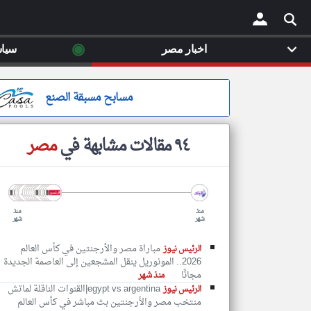
◉
اخبار مصر
سيا
×
مسابح مسبقة الصنع
٩٤ مقالات مشابهة في
مصر
منذ
منذ
شهر
شهر
مباراة مصر والأرجنتين في كأس العالم
الرئيس نيوز
2026.. المونوريل ينقل المشجعين إلى العاصمة الجديدة
مجانًا
منذ شهر
egypt vs argentina|القنوات الناقلة لماتش
الرئيس نيوز
منتخب مصر والأرجنتين بث مباشر في كأس العالم