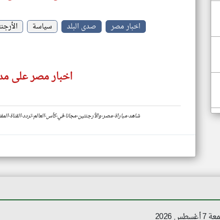
اخبار مصر
صدى البلد
سياسة
الأرجن
اخبار مصر على مدا
https://www.klyoum.com/egypt-news/ar/61-شاهد-مباراة-مصر-والأرجنتين-مجانا-في-كأس-العالم-تردد-القنا
 2026