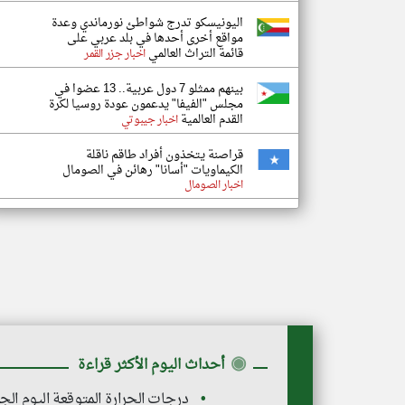
اليونيسكو تدرج شواطئ نورماندي وعدة
مواقع أخرى أحدها في بلد عربي على
قائمة التراث العالمي
اخبار جزر القمر
بينهم ممثلو 7 دول عربية.. 13 عضوا في
مجلس "الفيفا" يدعمون عودة روسيا لكرة
القدم العالمية
اخبار جيبوتي
قراصنة يتخذون أفراد طاقم ناقلة
الكيماويات "أسانا" رهائن في الصومال
اخبار الصومال
◉
أحداث اليوم الأكثر قراءة
درجات الحرارة المتوقعة اليوم الجمعة 7 أغسطس