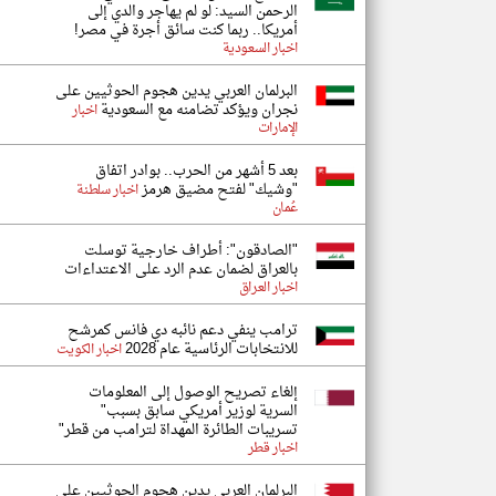
الرحمن السيد: لو لم يهاجر والدي إلى
أمريكا.. ربما كنت سائق أجرة في مصر!
اخبار السعودية
البرلمان العربي يدين هجوم الحوثيين على
نجران ويؤكد تضامنه مع السعودية
اخبار
الإمارات
بعد 5 أشهر من الحرب.. بوادر اتفاق
"وشيك" لفتح مضيق هرمز
اخبار سلطنة
عُمان
"الصادقون": أطراف خارجية توسلت
بالعراق لضمان عدم الرد على الاعتداءات
اخبار العراق
ترامب ينفي دعم نائبه دي فانس كمرشح
للانتخابات الرئاسية عام 2028
اخبار الكويت
إلغاء تصريح الوصول إلى المعلومات
السرية لوزير أمريكي سابق بسبب"
تسريبات الطائرة المهداة لترامب من قطر"
اخبار قطر
البرلمان العربي يدين هجوم الحوثيين على