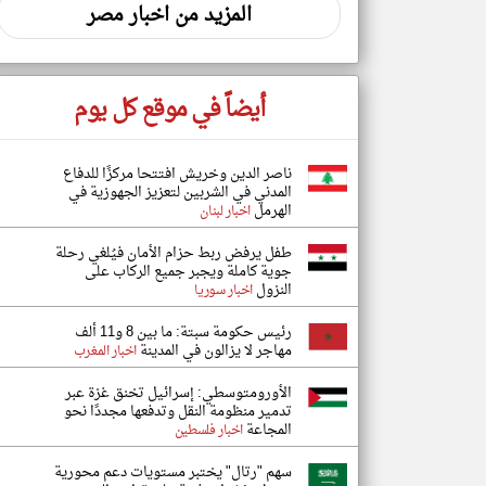
المزيد من اخبار مصر
أيضاً في موقع كل يوم
ناصر الدين وخريش افتتحا مركزًا للدفاع
المدني في الشربين لتعزيز الجهوزية في
الهرمل
اخبار لبنان
طفل يرفض ربط حزام الأمان فيُلغي رحلة
جوية كاملة ويجبر جميع الركاب على
النزول
اخبار سوريا
رئيس حكومة سبتة: ما بين 8 و11 ألف
مهاجر لا يزالون في المدينة
اخبار المغرب
الأورومتوسطي: إسرائيل تخنق غزة عبر
تدمير منظومة النقل وتدفعها مجددًا نحو
المجاعة
اخبار فلسطين
سهم "رتال" يختبر مستويات دعم محورية