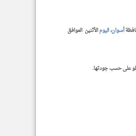
الم
و
العن
الا
للمق
افظة
أسوان
،
اليوم
الأثنين الموافق
klyoum.com