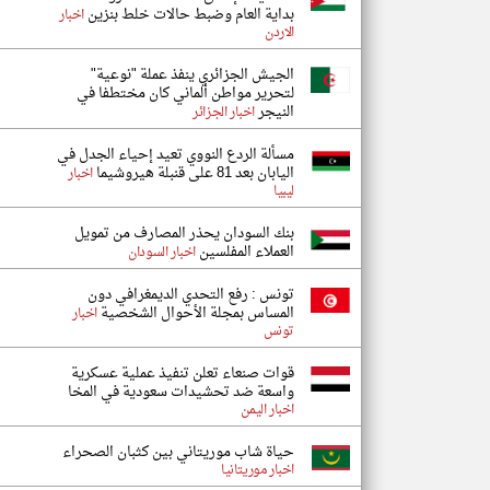
بداية العام وضبط حالات خلط بنزين
اخبار
الاردن
الجيش الجزائري ينفذ عملة "نوعية"
لتحرير مواطن ألماني كان مختطفا في
النيجر
اخبار الجزائر
مسألة الردع النووي تعيد إحياء الجدل في
اليابان بعد 81 على قنبلة هيروشيما
اخبار
ليبيا
بنك السودان يحذر المصارف من تمويل
العملاء المفلسين
اخبار السودان
تونس : ​رفع التحدي الديمغرافي دون
المساس بمجلة الأحوال الشخصية
اخبار
تونس
قوات صنعاء تعلن تنفيذ عملية عسكرية
واسعة ضد تحشيدات سعودية في المخا
اخبار اليمن
حياة شاب موريتاني بين كثبان الصحراء
اخبار موريتانيا