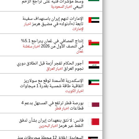
وسط مؤشرات فنية على تراجع الزخم
البيعي
اخبار السعودية
الإمارات تتهم إيران باستهداف سفينة
تابعة لـ«أدنوك» في مضيق هرمز
اخبار
الإمارات
إنتاج المصافي في عُمان يتراجع 5.1%
في النصف الأول من 2026
اخبار سلطنة
عُمان
أجور الحكام تفجر أزمة قبل انطلاق دوري
نجوم العراق
اخبار العراق
الإسكندرية للأسمدة توقع مع سولاريز
اتفاقية طاقة شمسية بقدرة 1 ميجاوات
اخبار الكويت
بورصة قطر ترتفع في المستهل بدعم 4
قطاعات
اخبار قطر
فانس: لا نثق بتعهدات إيران بشأن تدفق
النفط عبر هرمز
اخبار البحرين
السعايدة: إغلاق 12 محطة محروقات منذ