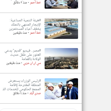
-
خط أحمر
منذ ٣ دقائق
#هيئة التنمية الصناعية:
الإيجار المنتهي بالتملك
يخفف أعباء المستثمرين
-
خط أحمر
منذ دقيقتين
#مصر.. فيديو "قديم" يدعي
العثور على طفل حديث
الولادة بالقمامة
-
سي ان ان عربي
منذ دقيقتين
#رئيس الوزراء يستعرض
المنطقة المقترحة لإقامة
المجمع الحكومي للخدمات الذ
-
صدى البلد
منذ ٤ دقائق