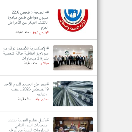
#«الصحة»: فحص 22.6
مليون مواطن ضمن مبادرة
الكشف المبكر عن الأمراض
المزم
تعبر
المقالات
-
الرئيس نيوز
منذ دقيقة
الموجوده
هنا عن
وجهة
نظر
#الإسكندرية للأسمدة توقع مع
كاتبيها.
سولاريز اتفاقية طاقة شمسية
بقدرة 1 ميجاوات
-
مباشر
منذ دقيقة
#سعر طن الحديد اليوم الأحد
9 أغسطس 2026.. عقب
ارتفاعه
-
صدى البلد
منذ دقيقة
#وكيل تعليم الغربية يتفقد
امتحانات الدور الثاني
للدبلومات الفنية من غرف