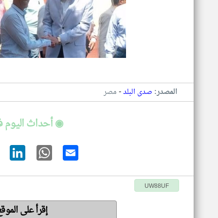
-
المصدر:
صدى البلد
مصر
◉ أحداث اليوم 
UW88UF
إقرأ على الموق