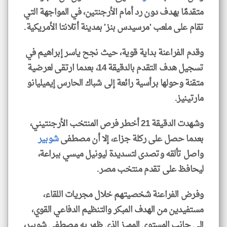
متقدمًا بهدف دون رد أمام الأرجنتين، في المواجهة التي
تقام على ملعب 'مرسيدس بنز' بمدينة أتلانتا الأمريكية.
وقدم الفراعنة بداية قوية، حيث نجح ياسر إبراهيم في
تسجيل هدف التقدم بالدقيقة 14، بعدما ارتقى لعرضية
متقنة وحولها برأسية رائعة إلى شباك الحارس إيميليانو
مارتينيز.
وشهدت الدقيقة 21 أخطر فرص المنتخب الأرجنتيني،
بعدما حصل على ركلة جزاء، إلا أن مصطفى
شوبير
واصل تألقه وتصدى لتسديدة ليونيل ميسي ببراعة،
ليحافظ على تقدم منتخب مصر.
وفرض الفراعنة شخصيتهم خلال مجريات اللقاء،
مستفيدين من الهدف المبكر والتنظيم الدفاعي القوي،
إلى جانب المستوى المميز الذي ظهر به مصطفى شوبير،