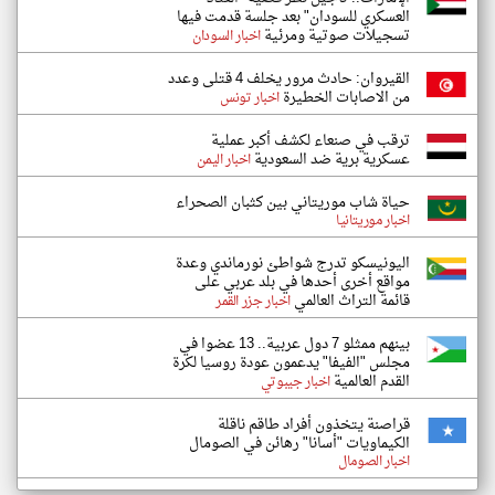
العسكري للسودان" بعد جلسة قدمت فيها
تسجيلات صوتية ومرئية
اخبار السودان
القيروان: حادث مرور يخلف 4 قتلى وعدد
من الاصابات الخطيرة
اخبار تونس
ترقب في صنعاء لكشف أكبر عملية
عسكرية برية ضد السعودية
اخبار اليمن
حياة شاب موريتاني بين كثبان الصحراء
اخبار موريتانيا
اليونيسكو تدرج شواطئ نورماندي وعدة
مواقع أخرى أحدها في بلد عربي على
قائمة التراث العالمي
اخبار جزر القمر
بينهم ممثلو 7 دول عربية.. 13 عضوا في
مجلس "الفيفا" يدعمون عودة روسيا لكرة
القدم العالمية
اخبار جيبوتي
قراصنة يتخذون أفراد طاقم ناقلة
الكيماويات "أسانا" رهائن في الصومال
اخبار الصومال