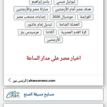
ليونيل ميسي
ياسر إبراهيم
هدف مصر أمام الأرجنتين
مباراة مصر والأرجنتين
الفراعنة
مونديال 2026
إصابات منتخب مصر
العضلة الضامة
تبديل إمام عاشور
كرة القدم المصرية
أتلانتا
مرسيدس بنز
الأرجنتين
اخبار مصر على مدار الساعة
alraeesnews.com
|
الرئيس نيوز
مسابح مسبقة الصنع