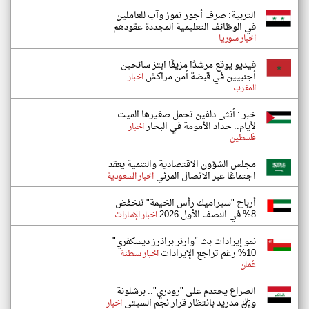
التربية: صرف أجور تموز وآب للعاملين
في الوظائف ‏التعليمية المجددة عقودهم ‏
اخبار سوريا
فيديو يوقع مرشدًا مزيفًا ابتز سائحين
أجنبيين في قبضة أمن مراكش
اخبار
المغرب
خبر : أنثى دلفين تحمل صغيرها الميت
لأيام.. حداد الأمومة في البحار
اخبار
فلسطين
مجلس الشؤون الاقتصادية والتنمية يعقد
اجتماعًا عبر الاتصال المرئي
اخبار السعودية
أرباح "سيراميك رأس الخيمة" تنخفض
8% في النصف الأول 2026
اخبار الإمارات
نمو إيرادات بث "وارنر براذرز ديسكفري"
10% رغم تراجع الإيرادات
اخبار سلطنة
عُمان
الصراع يحتدم على "رودري".. برشلونة
وريال مدريد بانتظار قرار نجم السيتي
اخبار