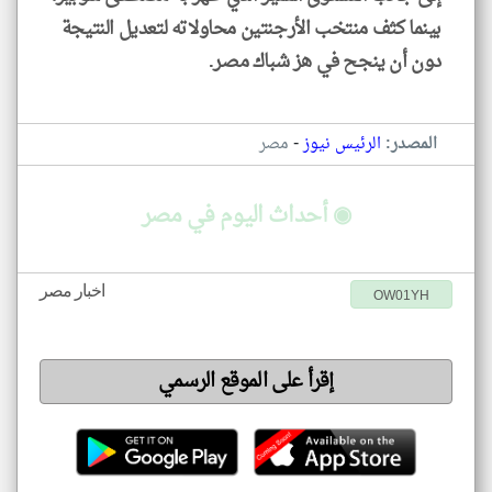
بينما كثف منتخب الأرجنتين محاولاته لتعديل النتيجة
دون أن ينجح في هز شباك مصر.
-
المصدر:
الرئيس نيوز
مصر
◉ أحداث اليوم في مصر
اخبار مصر
OW01YH
إقرأ على الموقع الرسمي