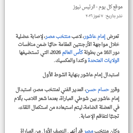
الا
موقع كل يوم -
الرئيس نيوز
للمق
نشر بتاريخ: ٧ تموز ٢٠٢٦
تعرض
إمام عاشور
، لاعب
منتخب مصر
، لإصابة عضلية
خلال مواجهة الأرجنتين المقامة حاليًا ضمن منافسات
klyoum.com
دور الـ16 من بطولة
كأس العالم
2026، التي تستضيفها
الولايات المتحدة
وكندا والمكسيك.
استبدال إمام عاشور بنهاية الشوط الأول
وقرر
حسام حسن
، المدير الفني لمنتخب مصر، استبدال
إمام عاشور بين شوطي المباراة، بعدما شعر اللاعب بآلام
في العضلة الضامة، ليتم استبعاده من استكمال اللقاء،
تجنبًا لتفاقم الإصابة.
وكان منتخب
مصر
قد أنهى النصف الأول من المباراة