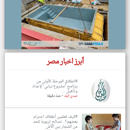
أبرز اخبار مصر
#انطلاق المرحلة الأولى من
برنامج "مشروع نيابي" لإعداد
وتأهيل ...
-
صدى البلد
منذ دقيقة
#كيف تعلمين أطفالك احترام
بعضهم؟.. نصائح تربوية للحد
من الشجار بين الأش