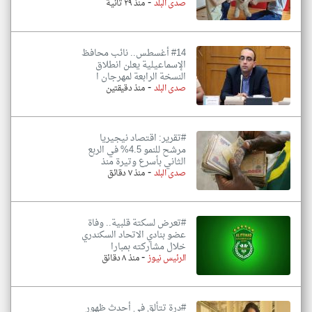
-
صدى البلد
منذ ٢٩ ثانية
#14 أغسطس.. نائب محافظ
الإسماعيلية يعلن انطلاق
النسخة الرابعة لمهرجان ا
-
صدى البلد
منذ دقيقتين
#تقرير: اقتصاد نيجيريا
مرشح للنمو 4.5% في الربع
الثاني بأسرع وتيرة منذ
-
صدى البلد
منذ ٧ دقائق
#تعرض لسكتة قلبية.. وفاة
عضو بنادي الاتحاد السكندري
خلال مشاركته بمبارا
-
الرئيس نيوز
منذ ٨ دقائق
#درة تتألق في أحدث ظهور