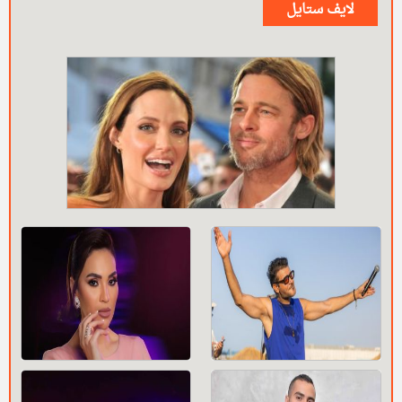
لايف ستايل