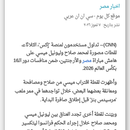
الم
اخبار مصر
و
العن
الا
موقع كل يوم -
سي ان ان عربي
للمق
نشر بتاريخ: ٧ تموز ٢٠٢٦
(CNN)-- تداول مستخدمون لمنصة 'إكس'، الثلاثاء،
لقطات مصورة لمحمد صلاح وليونيل ميسي على
klyoum.com
هامش مباراة
مصر
والأرجنتين، ضمن منافسات دور الـ16
بكأس العالم 2026.
وأظهرت لقطة اقتراب ميسي من صلاح ومصافحة
ومعانقة بعضهما البعض، خلال تواجدهما في ممر ملعب
'مرسيدس بنز' قبل إطلاق صافرة البداية.
وبيّنت لقطة أخرى تجدد العناق بين ليونيل ميسي
ومحمد صلاح خلال إجراء الحكم فرانسوا ليتكسير