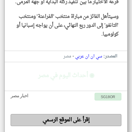
قرعة الاختيار ما بين تنفيذ ركلة البداية أو جهة المرمى.
وسيتأهل الفائز من مباراة منتخب 'الفراعنة' ومنتخب
'التانغو' إلى الدور ربع النهائي، على أن يواجه إسبانيا أو
كولومبيا.
-
المصدر:
سي ان ان عربي
مصر
◉ أحداث اليوم في مصر
اخبار مصر
SG18OR
إقرأ على الموقع الرسمي