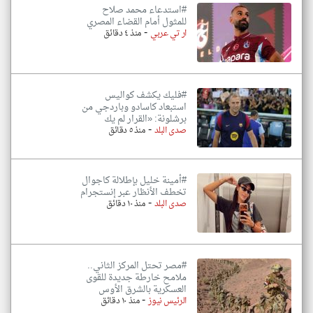
#استدعاء محمد صلاح
للمثول أمام القضاء المصري
-
ار تي عربي
منذ ٤ دقائق
#فليك يكشف كواليس
استبعاد كاسادو وباردجي من
برشلونة: «القرار لم يك
-
صدى البلد
منذ ٥ دقائق
#أمينة خليل بإطلالة كاجوال
تخطف الأنظار عبر إنستجرام
-
صدى البلد
منذ ١٠ دقائق
#مصر تحتل المركز الثاني..
ملامح خارطة جديدة للقوى
العسكرية بالشرق الأوس
-
الرئيس نيوز
منذ ١٠ دقائق