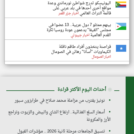
اليونيسكو تدرج شواطئ نورماندي وعدة
مواقع أخرى أحدها في بلد عربي على
قائمة التراث العالمي
اخبار جزر القمر
بينهم ممثلو 7 دول عربية.. 13 عضوا في
مجلس "الفيفا" يدعمون عودة روسيا لكرة
القدم العالمية
اخبار جيبوتي
قراصنة يتخذون أفراد طاقم ناقلة
الكيماويات "أسانا" رهائن في الصومال
اخبار الصومال
◉
أحداث اليوم الأكثر قراءة
نونيز يقترب من مزاملة محمد صلاح في طرابزون سبور
أسعار السلع الغذائية.. ارتفاع الشاي والبيض والزيوت وتراجع
الأرز والمكرونة
تنسيق الجامعات مرحلة ثانية 2026 .. مؤشرات القبول