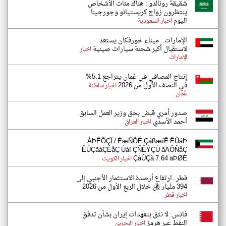
شقيقة رونالدو : هناك مئات الأشخاص
ينتظرون زواج كريستيانو وجورجينا
اليوم
اخبار السعودية
الإمارات.. ميناء خورفكان يستعد
لاستقبال أكبر شحنة سيارات صينية
اخبار
الإمارات
إنتاج المصافي في عُمان يتراجع 5.1%
في النصف الأول من 2026
اخبار سلطنة
عُمان
صدور أمري قبض بحق وزير العمل السابق
أحمد الأسدي
اخبار العراق
ÅÞÊÕÇÏ / ÈæÑÕÉ ÇáßæíÊ ÊÛáÞ
ÊÚÇãáÇÊåÇ Úáì ÇÑÊÝÇÚ ãÄÔÑåÇ
ÇáÚÇã 7.64 äÞØÉ
اخبار الكويت
قطر..ارتفاع أرصدة الاستثمار الأجنبي إلى
394 مليار ريال خلال الربع الأول من 2026
اخبار قطر
فانس: لا نثق بتعهدات إيران بشأن تدفق
النفط عبر هرمز
اخبار البحرين