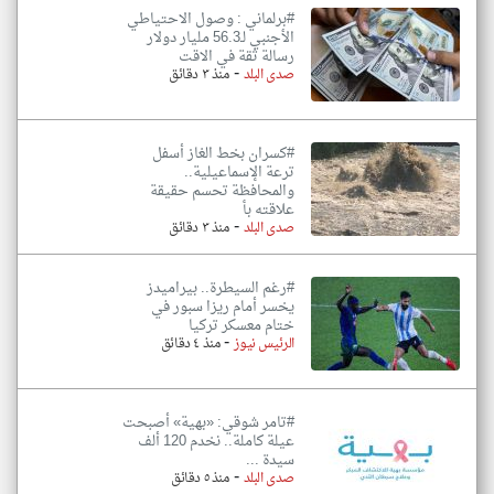
#برلماني : وصول الاحتياطي
الأجنبي لـ56.3 مليار دولار
رسالة ثقة في الاقت
-
صدى البلد
منذ ٣ دقائق
#كسران بخط الغاز أسفل
ترعة الإسماعيلية..
والمحافظة تحسم حقيقة
علاقته بأ
-
صدى البلد
منذ ٣ دقائق
#رغم السيطرة.. بيراميدز
يخسر أمام ريزا سبور في
ختام معسكر تركيا
-
الرئيس نيوز
منذ ٤ دقائق
#تامر شوقي: «بهية» أصبحت
عيلة كاملة.. نخدم 120 ألف
سيدة ...
-
صدى البلد
منذ ٥ دقائق