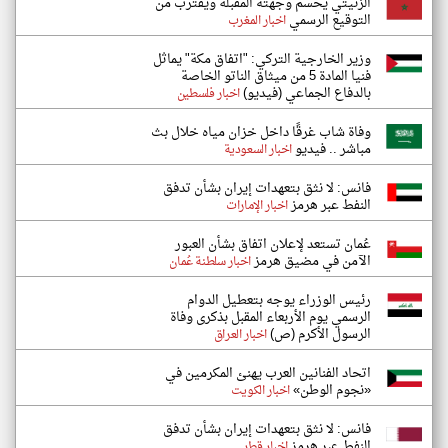
الزنيتي يحسم وجهته المقبلة ويقترب من
التوقيع الرسمي
اخبار المغرب
وزير الخارجية التركي: "اتفاق مكة" يماثل
فنيا المادة 5 من ميثاق الناتو الخاصة
بالدفاع الجماعي (فيديو)
اخبار فلسطين
وفاة شاب غرقًا داخل خزان مياه خلال بث
مباشر .. فيديو
اخبار السعودية
فانس: لا نثق بتعهدات إيران بشأن تدفق
النفط عبر هرمز
اخبار الإمارات
عُمان تستعد لإعلان اتفاق بشأن العبور
الآمن في مضيق هرمز
اخبار سلطنة عُمان
رئيس الوزراء يوجه بتعطيل الدوام
الرسمي يوم الأربعاء المقبل بذكرى وفاة
الرسول الأكرم (ص)
اخبار العراق
اتحاد الفنانين العرب يهنئ المكرمين في
«نجوم الوطن»
اخبار الكويت
فانس: لا نثق بتعهدات إيران بشأن تدفق
النفط عبر هرمز
اخبار قطر