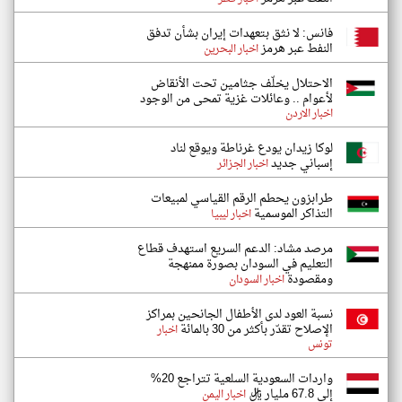
فانس: لا نثق بتعهدات إيران بشأن تدفق
النفط عبر هرمز
اخبار البحرين
الاحتلال يخلّف جثامين تحت الأنقاض
لأعوام .. وعائلات غزية تمحى من الوجود
اخبار الاردن
لوكا زيدان يودع غرناطة ويوقع لناد
إسباني جديد
اخبار الجزائر
طرابزون يحطم الرقم القياسي لمبيعات
التذاكر الموسمية
اخبار ليبيا
مرصد مشاد: الدعم السريع استهدف قطاع
التعليم في السودان بصورة ممنهجة
ومقصودة
اخبار السودان
نسبة العود لدى الأطفال الجانحين بمراكز
الإصلاح تقدّر بأكثر من 30 بالمائة
اخبار
تونس
واردات السعودية السلعية تتراجع 20%
إلى 67.8 مليار ريال
اخبار اليمن