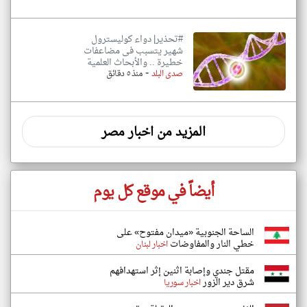
#تحذير| دواء كوليسترول
شهير يتسبب فى مضاعفات
خطيرة .. والأبحاث العلمية
-
صدى البلد
منذ ٥ دقائق
المزيد من اخبار مصر
أيضاً في موقع كل يوم
الساحة الجنوبية «ميدان مفتوح» على
خطي النار والمفاوضات
اخبار لبنان
مقتل جندي وإصابة اثنين إثر استهدافهم
شرق دير الزور
اخبار سوريا