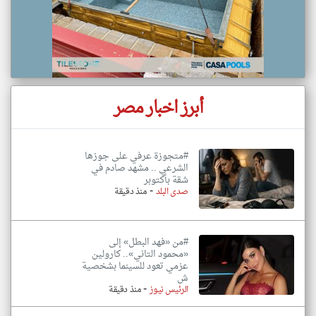
أبرز اخبار مصر
#متجوزة عرفي على جوزها
الشرعي .. مشهد صادم في
شقة بأكتوبر
-
صدى البلد
منذ دقيقة
#من «فهد البطل» إلى
«محمود التاني».. كارولين
عزمي تعود للسينما بشخصية
ش
-
الرئيس نيوز
منذ دقيقة