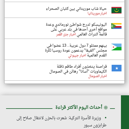
حياة شاب موريتاني بين كثبان الصحراء
اخبار موريتانيا
اليونيسكو تدرج شواطئ نورماندي وعدة
مواقع أخرى أحدها في بلد عربي على
قائمة التراث العالمي
اخبار جزر القمر
بينهم ممثلو 7 دول عربية.. 13 عضوا في
مجلس "الفيفا" يدعمون عودة روسيا لكرة
القدم العالمية
اخبار جيبوتي
قراصنة يتخذون أفراد طاقم ناقلة
الكيماويات "أسانا" رهائن في الصومال
اخبار الصومال
◉
أحداث اليوم الأكثر قراءة
وزيرة الأسرة التركية: شعرت بالحزن لانتقال صلاح إلى
طرابزون سبور