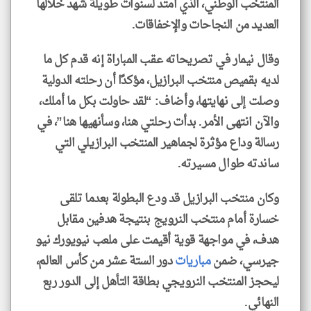
المنتخب الوطني، الذي امتد لسنوات طويلة شهد خلالها
العديد من النجاحات والإخفاقات.
وقال نيمار في تصريحاته عقب المباراة إنه قدم كل ما
لديه بقميص منتخب البرازيل، مؤكدًا أن رحلته الدولية
وصلت إلى نهايتها، وأضاف: “لقد حاولت بكل ما أملك،
والآن انتهى الأمر. بدأت رحلتي هنا، وسأنهيها هنا”، في
رسالة وداع مؤثرة لجماهير المنتخب البرازيلي التي
ساندته طوال مسيرته.
وكان منتخب البرازيل قد ودع البطولة بعدما تلقى
خسارة أمام منتخب النرويج بنتيجة هدفين مقابل
هدف، في مواجهة قوية أقيمت على ملعب نيويورك نيو
جيرسي، ضمن
مباريات
دور الستة عشر من كأس العالم،
ليحجز المنتخب النرويجي بطاقة التأهل إلى الدور ربع
النهائي.