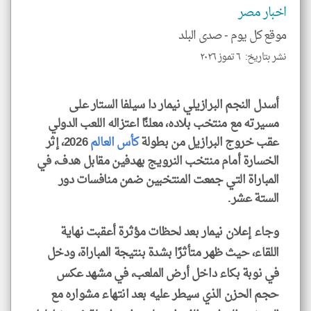
الم
اخبار مصر
و
العن
موقع كل يوم -
صدى البلد
الا
للمق
نشر بتاريخ: ٦ تموز ٢٠٢٦
أسدل النجم البرازيلي نيمار دا سيلفا الستار على
مسيرته مع منتخب بلاده، معلنًا اعتزاله اللعب الدولي
klyoum.com
عقب خروج البرازيل من بطولة
كأس العالم
2026، إثر
الخسارة أمام منتخب النرويج بهدفين مقابل هدف، في
المباراة التي جمعت المنتخبين ضمن منافسات دور
الستة عشر.
وجاء إعلان نيمار بعد لحظات مؤثرة أعقبت نهاية
اللقاء، حيث ظهر متأثرًا بشدة بنتيجة المباراة، ودخل
في نوبة بكاء داخل أرض الملعب، في مشهد عكس
حجم الحزن الذي سيطر عليه بعد انتهاء مشواره مع