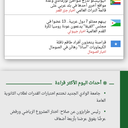
اليونيسكو تدرج شواطئ نورماندي وعدة
مواقع أخرى أحدها في بلد عربي على
قائمة التراث العالمي
اخبار جزر القمر
بينهم ممثلو 7 دول عربية.. 13 عضوا في
مجلس "الفيفا" يدعمون عودة روسيا لكرة
القدم العالمية
اخبار جيبوتي
قراصنة يتخذون أفراد طاقم ناقلة
الكيماويات "أسانا" رهائن في الصومال
اخبار الصومال
◉
أحداث اليوم الأكثر قراءة
جامعة الوادي الجديد تختتم اختبارات القدرات لطلاب الثانوية
العامة
رئيس طرابزون عن صلاح: اختار المشروع الرياضي ورفض
عرضًا يفوق عرضنا بأربعة أضعاف