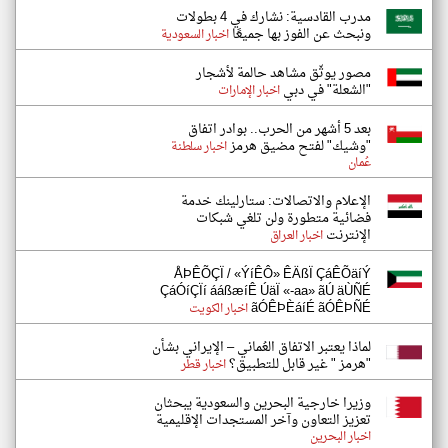
مدرب القادسية: نشارك في 4 بطولات
ونبحث عن الفوز بها جميعًا
اخبار السعودية
مصور يوثّق مشاهد حالمة لأشجار
"الشعلة" في دبي
اخبار الإمارات
بعد 5 أشهر من الحرب.. بوادر اتفاق
"وشيك" لفتح مضيق هرمز
اخبار سلطنة
عُمان
الإعلام والاتصالات: ستارلينك خدمة
فضائية متطورة ولن تلغي شبكات
الإنترنت
اخبار العراق
ÅÞÊÕÇÏ / «ÝíÊÔ» ÊÄßÏ ÇáÊÕäíÝ
ÇáÓíÇÏí ááßæíÊ ÚäÏ «-aa» ãÚ äÙÑÉ
ãÓÊÞÈáíÉ ãÓÊÞÑÉ
اخبار الكويت
لماذا يعتبر الاتفاق العُماني – الإيراني بشأن
"هرمز " غير قابل للتطبيق؟
اخبار قطر
وزيرا خارجية البحرين والسعودية يبحثان
تعزيز التعاون وآخر المستجدات الإقليمية
اخبار البحرين