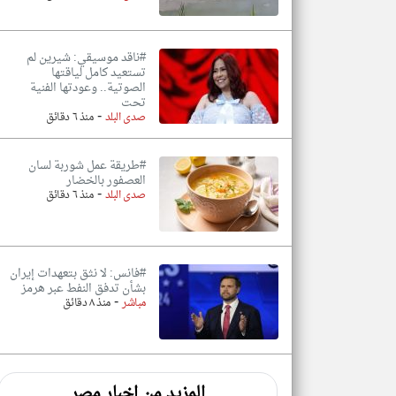
#ناقد موسيقي: شيرين لم
تستعيد كامل لياقتها
الصوتية.. وعودتها الفنية
تحت
-
صدى البلد
منذ ٦ دقائق
#طريقة عمل شوربة لسان
العصفور بالخضار
-
صدى البلد
منذ ٦ دقائق
#فانس: لا نثق بتعهدات إيران
بشأن تدفق النفط عبر هرمز
-
مباشر
منذ ٨ دقائق
المزيد من اخبار مصر