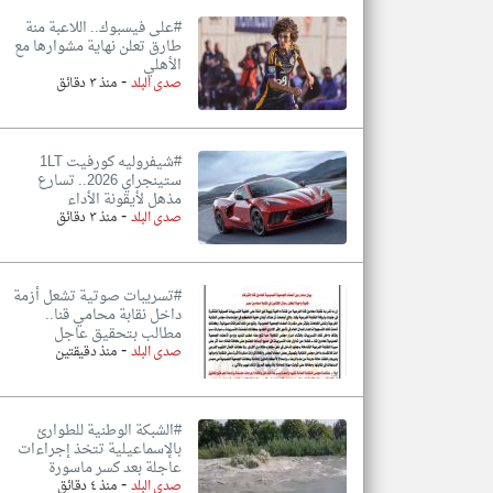
#على فيسبوك.. اللاعبة منة
طارق تعلن نهاية مشوارها مع
الأهلي
-
صدى البلد
منذ ٣ دقائق
#شيفروليه كورفيت 1LT
ستينجراي 2026.. تسارع
مذهل لأيقونة الأداء
-
صدى البلد
منذ ٣ دقائق
#تسريبات صوتية تشعل أزمة
داخل نقابة محامي قنا..
مطالب بتحقيق عاجل
-
صدى البلد
منذ دقيقتين
#الشبكة الوطنية للطوارئ
بالإسماعيلية تتخذ إجراءات
عاجلة بعد كسر ماسورة
-
صدى البلد
منذ ٤ دقائق