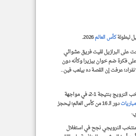
المق
تحم
إسم
الم
و
العن
الا
للمق
يل لبطولة
كأس العالم
2026.
رجت على البرازيل لقيت فريق عشوائي
لى فكرة ضم خوان بيزيرا وكأنه دون
klyoum.com
فراد؛ عرفت إن القصة ده بيلعب فين..
وودع منتخب البرازيل البطولة؛ بعدما خسر أمام منتخب النرويج بنتيجة 1-2، في مواجهة
باريات
دور الـ 16 من كأس العالم؛ ليحجز
ي.
أن المنتخب النرويجي نجح في استغلال