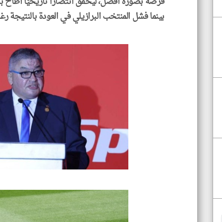
فرصه بصورة أفضل، ليحقق انتصارًا تاريخيًا أطاح بأ
بينما فشل المنتخب البرازيلي في العودة بالنتيجة رغ