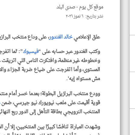
موقع كل يوم -
صدى البلد
نشر بتاريخ: ٦ تموز ٢٠٢٦
علق الإعلامي
خالد الغندور
، على وداع منتخب البراز
وكتب الغندور عبر حسابه على “
فيسبوك
”: 'لما اتف
وخطوطه غير منظمة، وافتكرت الناس اللي اتريقت ع
المستوى، وأما اتفرجت على ضياع ضربة الجزاء والان
مش مستواه إيه'.
قوية أقيمت على ملعب نيويورك نيو جيرسي، ضمن
م
المنتخب النرويجي بطاقة التأهل إلى الدور ربع النهائ
وشهدت المباراة تنافسًا كبيرًا بين المنتخبين، إلا 