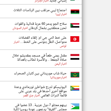
إسباني جديد
اخبار الجزائر
اجتماع ليبي مرتقب بين الرئاسات الثلاث
اخبار ليبيا
سلاح الجو يدمر 60 عربة قتالية والقوات
تحرر منطقتين بشمال كردفان
اخبار السودان
على خط التي جي ام: إلقاء الفضلات
متواصل، النقل بتونس على الخط…
اخبار
تونس
مقتل يمني طعناً في مسجد بمقديشو خلال
صلاة الجمعة .. والأسرة تطالب بالعدالة
اخبار اليمن
حياة شاب موريتاني بين كثبان الصحراء
اخبار موريتانيا
اليونيسكو تدرج شواطئ نورماندي وعدة
مواقع أخرى أحدها في بلد عربي على
قائمة التراث العالمي
اخبار جزر القمر
بينهم ممثلو 7 دول عربية.. 13 عضوا في
مجلس "الفيفا" يدعمون عودة روسيا لكرة