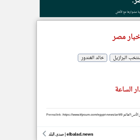
ر:
ية مشوارها مع الأهلي
خبار مصر
نتخب البرازيل
خالد الغندور
ر الساعة
زيل-من-كأس-العالم
Permalink:
elbalad.news
|
صدى البلد