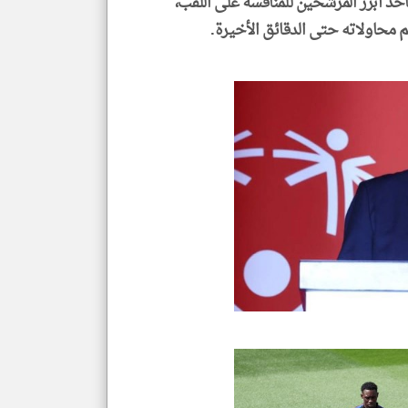
حد أبرز المرشحين للمنافسة على اللقب،
م محاولاته حتى الدقائق الأخيرة.