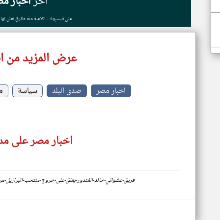
أخر
اخبار مص
على فيسبوك.. اللاعبة منة طارق تعلن نها
عرض المزيد من ا
اخبار مصر
صدى البلد
سياسة
م
اخبار مصر على مدا
https://www.klyoum.com/egypt-news/ar/46-فريق-عشوائي-خالد-الغندور-يعلق-على-خروج-منتخب-البرا