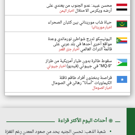
محسن عبيد: عدو الجنوب من يعتدي على
أرضه ويكرس الاحتلال
اخبار اليمن
حياة شاب موريتاني بين كثبان الصحراء
اخبار موريتانيا
اليونيسكو تدرج شواطئ نورماندي وعدة
مواقع أخرى أحدها في بلد عربي على
قائمة التراث العالمي
اخبار جزر القمر
سقوط طائرة بدون طيار أمريكية من طراز
"MQ-9" في جيبوتي (فيديو)
اخبار جيبوتي
قراصنة يتخذون أفراد طاقم ناقلة
الكيماويات "أسانا" رهائن في الصومال
اخبار الصومال
◉
أحداث اليوم الأكثر قراءة
شعبة الذهب: تحسن الجنيه يحد من صعود المعدن رغم القفزة