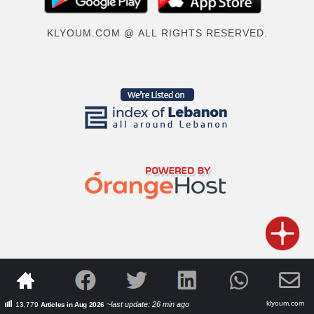
KLYOUM.COM @ ALL RIGHTS RESERVED.
klyoum.com
~last update: 26 min ago
13,779
Articles in Aug 2026