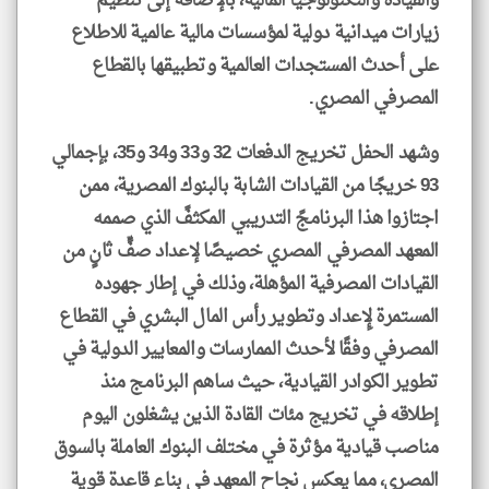
والقيادة والتكنولوجيا المالية، بالإضافة إلى تنظيم
زيارات ميدانية دولية لمؤسسات مالية عالمية للاطلاع
على أحدث المستجدات العالمية وتطبيقها بالقطاع
المصرفي المصري.
وشهد الحفل تخريج الدفعات 32 و33 و34 و35، بإجمالي
93 خريجًا من القيادات الشابة بالبنوك المصرية، ممن
اجتازوا هذا البرنامجً التدريبي المكثفً الذي صممه
المعهد المصرفي المصري خصيصًا لإعداد صفٍّ ثانٍ من
القيادات المصرفية المؤهلة، وذلك في إطار جهوده
المستمرة لِإعداد وتطوير رأس المال البشري في القطاع
المصرفي وفقًا لأحدث الممارسات والمعايير الدولية في
تطوير الكوادر القيادية، حيث ساهم البرنامج منذ
إطلاقه في تخريج مئات القادة الذين يشغلون اليوم
مناصب قيادية مؤثرة في مختلف البنوك العاملة بالسوق
المصري، مما يعكس نجاح المعهد في بناء قاعدة قوية