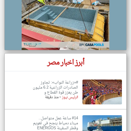
أبرز اخبار مصر
#«زراعة النواب»: تجاوز
الصادرات الزراعية 6.2 مليون
طن يعزز قوة القطاع و
-
الرئيس نيوز
منذ دقيقة
#14 ساعة عمل متواصل..
ميناء دمياط ينجح في تعويم
وقطر السفينة ENERGOS