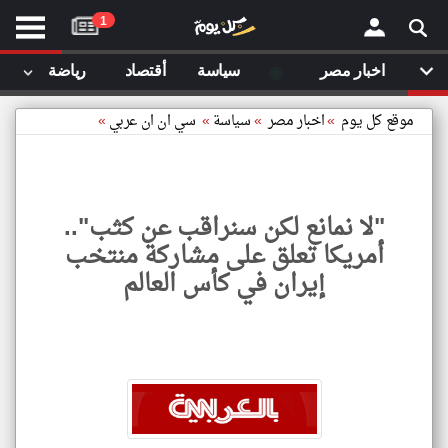
موقع
1
كل
يوم
◉
اخبار مصر
سياسة
أقتصاد
رياضة
لا
×
ستا
موقع كل يوم
»
اخبار مصر
»
سياسة
»
سي ان ان عربي
»
أحد
ال
الصفحة الرئيسية
مقالات قمت
"لا نمانع لكن سنراقب عن كثب"..
أخر أخبار الوطن العربي
أمريكا تعلق على مشاركة منتخب
مقالات قمت بزيارتها مؤخرا
إيران في كأس العالم
من نحن
إتصل بنا
شروط الاستخدام
سياسة الخصوصية
الحقوق الفكرية
لا
نمانع
مصادر الأخبار
لكن
سنرا
أقترح اضافة مصدر
عن
كثب