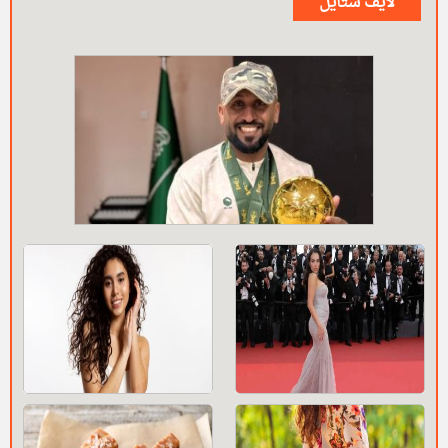
لايف ستايل