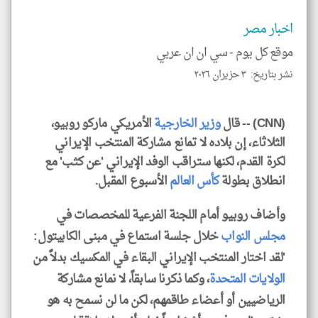
*
جمي
المق
اخبار مصر
تحم
إسم
موقع كل يوم -
سي ان ان عربي
الم
و
نشر بتاريخ: ٣ حزيران ٢٠٢٦
العن
الا
للمق
(CNN) -- قال
وزير الخارجية
الأمريكي ماركو روبيو،
الثلاثاء، إن بلاده لا تمانع مشاركة المنتخب الإيراني
لكرة القدم، لكنها ستراقب الوفد الإيراني 'عن كثب' مع
انطلاق بطولة
كأس العالم
الأسبوع المقبل.
klyoum.com
وأضاف روبيو أمام اللجنة الفرعية للمخصصات في
مجلس النواب
خلال جلسة استماع في مبنى الكابيتول:
'لقد اختار المنتخب الإيراني البقاء في المكسيك بدلاً من
الولايات المتحدة
، وكما ذكرنا سابقاً، لا نمانع مشاركة
الرياضيين أو أعضاء طاقمهم، لكن ما لن نسمح به هو