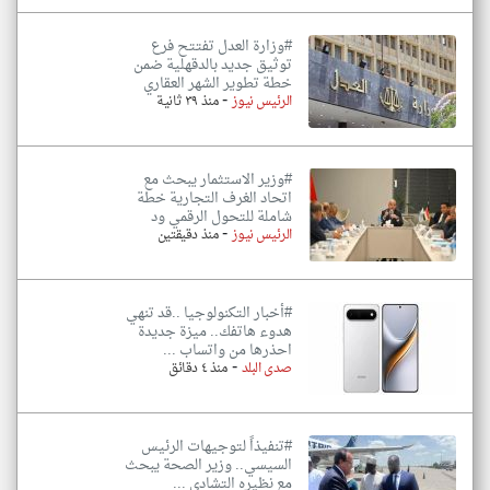
#وزارة العدل تفتتح فرع
توثيق جديد بالدقهلية ضمن
خطة تطوير الشهر العقاري
-
الرئيس نيوز
منذ ٣٩ ثانية
#وزير الاستثمار يبحث مع
اتحاد الغرف التجارية خطة
شاملة للتحول الرقمي ود
-
الرئيس نيوز
منذ دقيقتين
#أخبار التكنولوجيا ..قد تنهي
هدوء هاتفك.. ميزة جديدة
احذرها من واتساب ...
-
صدى البلد
منذ ٤ دقائق
#تنفيذاً لتوجيهات الرئيس
السيسي.. وزير الصحة يبحث
مع نظيره التشادي ...