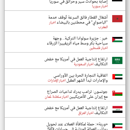
إصابة بحوادث سير وحرائق في سوريا
اخبار سوريا
أشغال القطار فائق السرعة تُوقف خدمة
"الباصواي" في محطتين بالبيضاء
اخبار
المغرب
خبر : جزيرة سولوادا التركية.. وجهة
سياحية بكر وسط مياه الريفييرا الزرقاء
اخبار فلسطين
ارتفاع إنتاجية العمل في أمريكا مع خفض
التكاليف
اخبار السعودية
اتفاقية التجارة الحرة بين الأوراسي
والإمارات تبدأ الشهر المقبل
اخبار الإمارات
جونسون: ترامب يدرك تداعيات الصراع
مع إيران على الأمريكيين
اخبار سلطنة عُمان
ارتفاع إنتاجية العمل في أمريكا مع خفض
التكاليف
اخبار العراق
«وربة»: حملة لمكافأة العملاء عند تحويل
رواتب العمالة المنزلية إلى حسابات SiDi