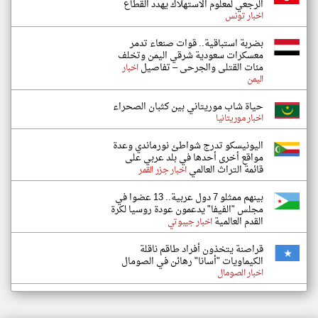
الرجعي لمعلوم الاستهلاك يهدد القطاع
اخبار تونس
بضربة استباقية.. قوات صنعاء تدمر
معسكرات سعودية شرقي اليمن وتخلف
مئات القتلى والجرحى – تفاصيل
اخبار
اليمن
حياة شاب موريتاني بين كثبان الصحراء
اخبار موريتانيا
اليونيسكو تدرج شواطئ نورماندي وعدة
مواقع أخرى أحدها في بلد عربي على
قائمة التراث العالمي
اخبار جزر القمر
بينهم ممثلو 7 دول عربية.. 13 عضوا في
مجلس "الفيفا" يدعمون عودة روسيا لكرة
القدم العالمية
اخبار جيبوتي
قراصنة يتخذون أفراد طاقم ناقلة
الكيماويات "أسانا" رهائن في الصومال
اخبار الصومال