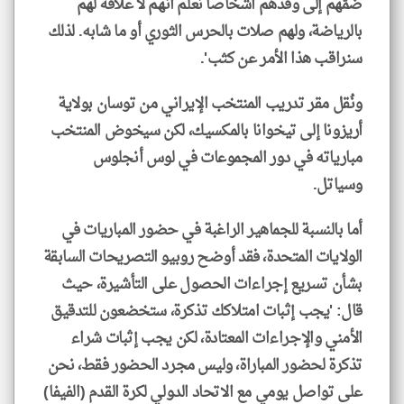
ضمّهم إلى وفدهم أشخاصاً نعلم أنهم لا علاقة لهم
بالرياضة، ولهم صلات بالحرس الثوري أو ما شابه. لذلك
سنراقب هذا الأمر عن كثب'.
ونُقل مقر تدريب المنتخب الإيراني من توسان بولاية
أريزونا إلى تيخوانا بالمكسيك، لكن سيخوض المنتخب
مبارياته في دور المجموعات في لوس أنجلوس
وسياتل.
أما بالنسبة للجماهير الراغبة في حضور المباريات في
الولايات المتحدة، فقد أوضح روبيو التصريحات السابقة
بشأن تسريع إجراءات الحصول على التأشيرة، حيث
قال: 'يجب إثبات امتلاكك تذكرة، ستخضعون للتدقيق
الأمني والإجراءات المعتادة، لكن يجب إثبات شراء
تذكرة لحضور المباراة، وليس مجرد الحضور فقط، نحن
على تواصل يومي مع الاتحاد الدولي لكرة القدم (الفيفا)