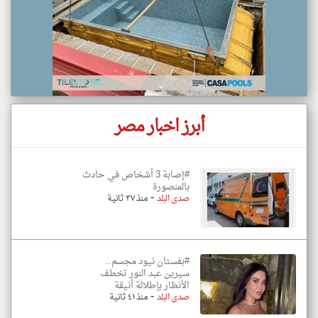
أبرز اخبار مصر
#إصابة 3 أشخاص في حادث
بالمنصورة
-
صدى البلد
منذ ٣٧ ثانية
#بفستان نيود مجسم..
سيرين عبد النور تخطف
الأنظار بإطلالة أنيقة
-
صدى البلد
منذ ٤١ ثانية