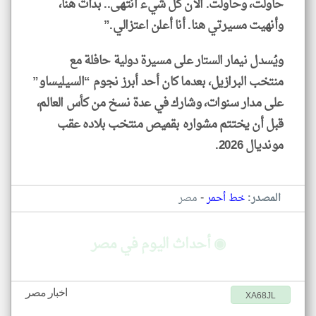
حاولت، وحاولت. الآن كل شيء انتهى.. بدأت هنا،
وأنهيت مسيرتي هنا. أنا أعلن اعتزالي.”
ويُسدل نيمار الستار على مسيرة دولية حافلة مع
منتخب البرازيل، بعدما كان أحد أبرز نجوم “السيليساو”
على مدار سنوات، وشارك في عدة نسخ من كأس العالم،
قبل أن يختتم مشواره بقميص منتخب بلاده عقب
مونديال 2026.
-
المصدر:
خط أحمر
مصر
◉ أحداث اليوم في مصر
اخبار مصر
XA68JL