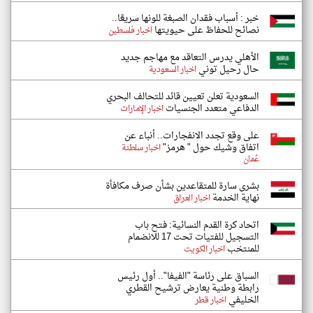
خبر : أسباب فقدان الصبغة للونها سريعًا..
نصائح للحفاظ على حيويتها
اخبار فلسطين
الأهلي يدرس التعاقد مع مهاجم جديد
حال رحيل توني
اخبار السعودية
السعودية تعلن تعيين قائد للتحالف البحري
الدفاعي متعدد الجنسيات
اخبار الإمارات
على وقع تجدد الانفجارات.. أنباء عن
اتفاق وشيك حول " هرمز"
اخبار سلطنة
عُمان
بشرى سارة للمتقاعدين بشأن صرف مكافأة
نهاية الخدمة
اخبار العراق
اتحاد كرة القدم النسائية: فتح باب
التسجيل للفتيات تحت 17 للانضمام
للمنتخب
اخبار الكويت
السباق على رئاسة "الفيفا".. أول رئيس
رابطة وطنية يعارض ترشيح القطري
الخليفي
اخبار قطر