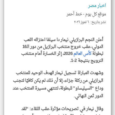
الا
اخبار مصر
للمق
موقع كل يوم -
خط أحمر
نشر بتاريخ: ٦ تموز ٢٠٢٦
klyoum.com
أعلن النجم البرازيلي نيمار دا سيلفا اعتزاله اللعب
الدولي، عقب خروج منتخب البرازيل من دور الـ16
لبطولة
كأس العالم
2026، إثر الخسارة أمام منتخب
النرويج بنتيجة 2-1.
وشهدت المباراة تسجيل نيمار الهدف الوحيد للمنتخب
البرازيلي من ركلة جزاء، إلا أن ذلك لم يكن كافيًا لتجنب
وداع “السيليساو” للبطولة، لتنتهي مسيرة المنتخب عند
الدور ثمن النهائي.
وقال نيمار في تصريحات مؤثرة عقب اللقاء: “لقد