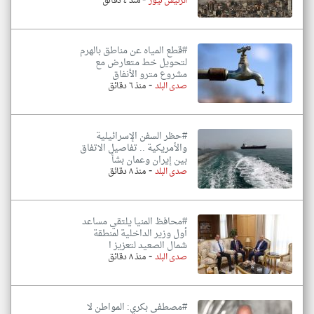
-
الرئيس نيوز
منذ ٤ دقائق
#قطع المياه عن مناطق بالهرم
لتحويل خط متعارض مع
مشروع مترو الأنفاق
-
صدى البلد
منذ ٦ دقائق
#حظر السفن الإسرائيلية
والأمريكية .. تفاصيل الاتفاق
بين إيران وعمان بشأ
-
صدى البلد
منذ ٨ دقائق
#محافظ المنيا يلتقي مساعد
أول وزير الداخلية لمنطقة
شمال الصعيد لتعزيز ا
-
صدى البلد
منذ ٨ دقائق
#مصطفى بكري: المواطن لا