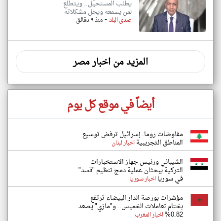
يطلب المستحيل.. ويتطلع
لمن يسمعه ويحل مشكلاته
-
صدى البلد
منذ ٩ دقائق
المزيد من اخبار مصر
أيضاً في موقع كل يوم
مفاوضات روما: إسرائيل ترفض توسيع
المناطق التجريبية
اخبار لبنان
الشيباني ورئيس جهاز الاستخبارات
التركية يبحثان عملية دمج تنظيم "قسد"
في سوريا
اخبار سوريا
مؤشرات بورصة الدار البيضاء ترتفع
بختام تعاملات الخميس.. و"مازي" يصعد
0.82%
اخبار المغرب