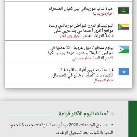
حياة شاب موريتاني بين كثبان الصحراء
اخبار موريتانيا
اليونيسكو تدرج شواطئ نورماندي وعدة
مواقع أخرى أحدها في بلد عربي على
قائمة التراث العالمي
اخبار جزر القمر
بينهم ممثلو 7 دول عربية.. 13 عضوا في
مجلس "الفيفا" يدعمون عودة روسيا لكرة
القدم العالمية
اخبار جيبوتي
قراصنة يتخذون أفراد طاقم ناقلة
الكيماويات "أسانا" رهائن في الصومال
اخبار الصومال
◉
أحداث اليوم الأكثر قراءة
تنسيق الجامعات 2026 يبدأ رسميا.. توقعات جديدة للحدود
الدنيا بالكليات بعد تسجيل الرغبات