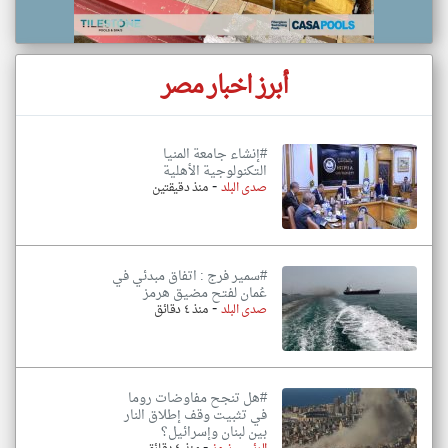
أبرز اخبار مصر
#إنشاء جامعة المنيا
التكنولوجية الأهلية
-
صدى البلد
منذ دقيقتين
#سمير فرج : اتفاق مبدئي في
عُمان لفتح مضيق هرمز
-
صدى البلد
منذ ٤ دقائق
#هل تنجح مفاوضات روما
في تثبيت وقف إطلاق النار
بين لبنان وإسرائيل؟