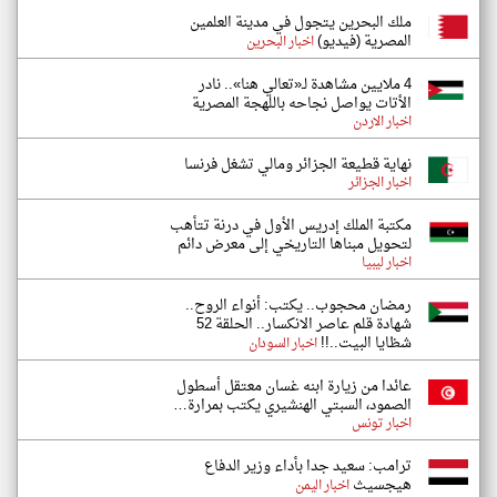
ملك البحرين يتجول في مدينة العلمين
المصرية (فيديو)
اخبار البحرين
4 ملايين مشاهدة لـ«تعالي هنا».. نادر
الأتات يواصل نجاحه باللهجة المصرية
اخبار الاردن
نهاية قطيعة الجزائر ومالي تشغل فرنسا
اخبار الجزائر
مكتبة الملك إدريس الأول في درنة تتأهب
لتحويل مبناها التاريخي إلى معرض دائم
اخبار ليبيا
​رمضان محجوب.. يكتب: أنواء الروح..
شهادة قلم عاصر الانكسار.. الحلقة 52
شظايا البيت..!!
اخبار السودان
عائدا من زيارة ابنه غسان معتقل أسطول
الصمود، السبتي الهنشيري يكتب بمرارة…
اخبار تونس
ترامب: سعيد جدا بأداء وزير الدفاع
هيجسيث
اخبار اليمن