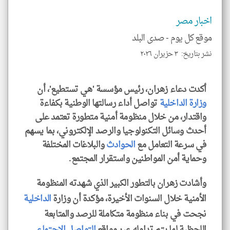
الم
و
العن
اخبار مصر
الا
للمق
موقع كل يوم -
صدى البلد
نشر بتاريخ: ٣ حزيران ٢٠٢٦
أكدت دعاء زهران، رئيس مؤسسة 'هي تستطيع'، أن
klyoum.com
وزارة الداخلية
تواصل أداء رسالتها الوطنية بكفاءة
واقتدار، من خلال منظومة أمنية متطورة تعتمد على
أحدث وسائل التكنولوجيا والرصد الإلكتروني، بما يسهم
في سرعة التعامل مع
الحوادث
والبلاغات المختلفة
وحماية أمن المواطنين واستقرار المجتمع.
وأشادت زهران بالتطور الكبير الذي شهدته المنظومة
الأمنية خلال السنوات الأخيرة، مؤكدة أن وزارة
الداخلية
نجحت في بناء منظومة متكاملة للرصد والمتابعة
اللحظية لما يتم تداوله عبر مواقع
التواصل الاجتماعي