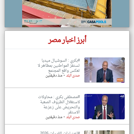
أبرز اخبار مصر
#بكري : السوشيال ميديا
تستفز المواطنين بمظاهر لا
تعكس واقع المجتمع
-
صدى البلد
منذ دقيقتين
#مصطفى بكري : محاولات
لاستغلال الظروف الصعبة
والتحريض على زعزعة
الاستقر
-
صدى البلد
منذ دقيقتين
#اختبارات القدرات 2026..