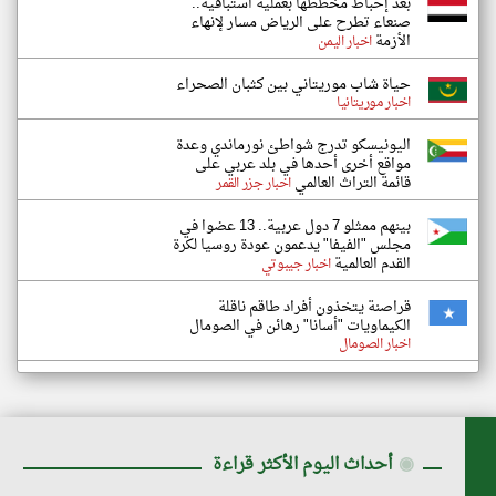
بعد إحباط مخططها بعملية استباقية..
صنعاء تطرح على الرياض مسار لإنهاء
الأزمة
اخبار اليمن
حياة شاب موريتاني بين كثبان الصحراء
اخبار موريتانيا
اليونيسكو تدرج شواطئ نورماندي وعدة
مواقع أخرى أحدها في بلد عربي على
قائمة التراث العالمي
اخبار جزر القمر
بينهم ممثلو 7 دول عربية.. 13 عضوا في
مجلس "الفيفا" يدعمون عودة روسيا لكرة
القدم العالمية
اخبار جيبوتي
قراصنة يتخذون أفراد طاقم ناقلة
الكيماويات "أسانا" رهائن في الصومال
اخبار الصومال
◉
أحداث اليوم الأكثر قراءة