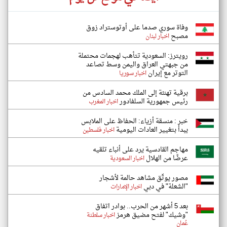
وفاة سوري صدما على أوتوستراد زوق
مصبح
اخبار لبنان
رويترز: السعودية تتأهب لهجمات محتملة
من جبهتي العراق واليمن وسط تصاعد
التوتر مع إيران
اخبار سوريا
برقية تهنئة إلى الملك محمد السادس من
رئيس جمهورية السلفادور
اخبار المغرب
خبر : منسقة أزياء: الحفاظ على الملابس
يبدأ بتغيير العادات اليومية
اخبار فلسطين
مهاجم القادسية يرد على أنباء تلقيه
عرضًا من الهلال
اخبار السعودية
مصور يوثّق مشاهد حالمة لأشجار
"الشعلة" في دبي
اخبار الإمارات
بعد 5 أشهر من الحرب.. بوادر اتفاق
"وشيك" لفتح مضيق هرمز
اخبار سلطنة
عُمان