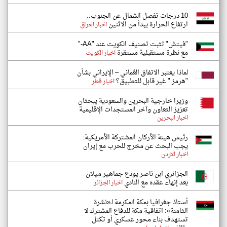
10 درجات تفصل الشمال عن الجنوب..
ارتفاع الحرارة يبدأ من الاثنين
اخبار العراق
"فيتش" تثبت تصنيف الكويت عند "AA-"
مع نظرة مستقبلية مستقرة
اخبار الكويت
لماذا يعتبر الاتفاق العُماني – الإيراني بشأن
"هرمز " غير قابل للتطبيق؟
اخبار قطر
وزيرا خارجية البحرين والسعودية يبحثان
تعزيز التعاون وآخر المستجدات الإقليمية
اخبار البحرين
رئيس هيئة الأركان المشتركة الأمريكية:
يجب البحث عن مخرج للحرب مع إيران
اخبار الاردن
الجزائري ابن ناصر يودع جماهير ميلان
بعد إنهاء عقده مع النادي
اخبار الجزائر
أستاذ جغرافيا بمكة المكرمة لـ«نشرة
الثامنة»: اتفاقية مكة للدفاع المشترك لا
تستهدف بناء محور عسكري أو تكتل