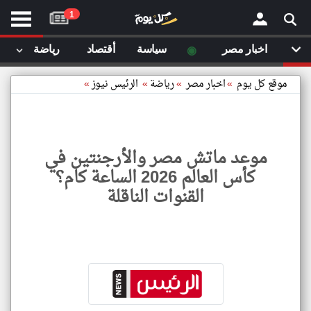
موقع
1
كل
يوم
◉
اخبار مصر
سياسة
أقتصاد
رياضة
لا
×
ستا
موقع كل يوم
»
اخبار مصر
»
رياضة
»
الرئيس نيوز
»
أحد
ال
الصفحة الرئيسية
مقالات قمت
موعد ماتش مصر والأرجنتين في
أخر أخبار الوطن العربي
كأس العالم 2026 الساعة كام؟
مقالات قمت بزيارتها مؤخرا
القنوات الناقلة
من نحن
إتصل بنا
شروط الاستخدام
سياسة الخصوصية
الحقوق الفكرية
موعد
ماتش
مصادر الأخبار
مصر
والأر
أقترح اضافة مصدر
في
كأس