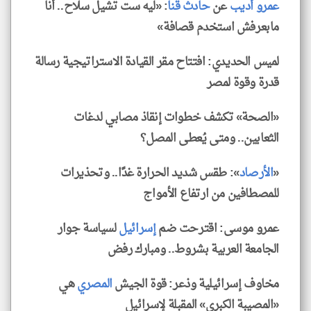
عمرو أديب
عن
حادث
قنا
: «ليه ست تشيل سلاح.. أنا
مابعرفش استخدم قصافة»
لميس الحديدي: افتتاح مقر القيادة الاستراتيجية رسالة
قدرة وقوة لمصر
«الصحة» تكشف خطوات إنقاذ مصابي لدغات
الثعابين.. ومتى يُعطى المصل؟
«
الأرصاد
»: طقس شديد الحرارة غدًا.. وتحذيرات
للمصطافين من ارتفاع الأمواج
عمرو موسى: اقترحت ضم
إسرائيل
لسياسة جوار
الجامعة العربية بشروط.. ومبارك رفض
مخاوف إسرائيلية وذعر: قوة الجيش
المصري
هي
«المصيبة الكبرى» المقبلة لإسرائيل