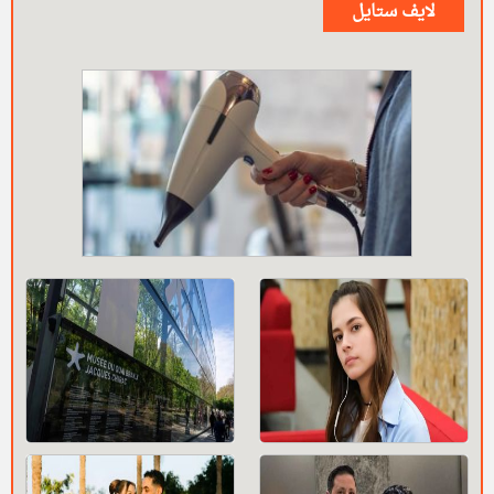
لايف ستايل