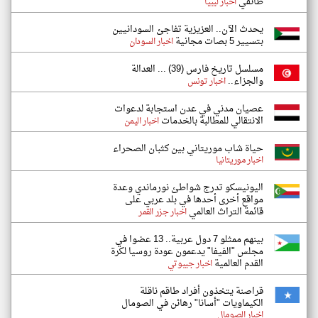
طائفي
اخبار ليبيا
يحدث الآن.. العزيزية تفاجئ السودانيين
بتسيير 5 بصات مجانية
اخبار السودان
مسلسل تاريخ فارس (39) ... العدالة
والجزاء..
اخبار تونس
عصيان مدني في عدن استجابة لدعوات
الانتقالي للمطالبة بالخدمات
اخبار اليمن
حياة شاب موريتاني بين كثبان الصحراء
اخبار موريتانيا
اليونيسكو تدرج شواطئ نورماندي وعدة
مواقع أخرى أحدها في بلد عربي على
قائمة التراث العالمي
اخبار جزر القمر
بينهم ممثلو 7 دول عربية.. 13 عضوا في
مجلس "الفيفا" يدعمون عودة روسيا لكرة
القدم العالمية
اخبار جيبوتي
قراصنة يتخذون أفراد طاقم ناقلة
الكيماويات "أسانا" رهائن في الصومال
اخبار الصومال