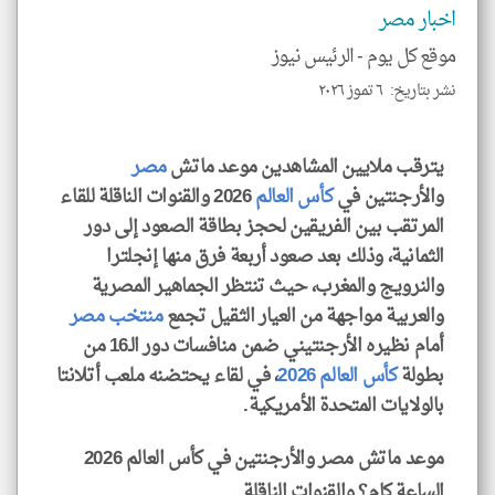
الم
اخبار مصر
و
العن
موقع كل يوم -
الرئيس نيوز
الا
للمق
نشر بتاريخ: ٦ تموز ٢٠٢٦
يترقب ملايين المشاهدين موعد ماتش
مصر
والأرجنتين في
كأس العالم
2026 والقنوات الناقلة للقاء
klyoum.com
المرتقب بين الفريقين لحجز بطاقة الصعود إلى دور
الثمانية، وذلك بعد صعود أربعة فرق منها إنجلترا
والنرويج والمغرب، حيث تنتظر الجماهير المصرية
والعربية مواجهة من العيار الثقيل تجمع
منتخب مصر
أمام نظيره الأرجنتيني ضمن منافسات دور الـ16 من
بطولة
كأس العالم 2026
، في لقاء يحتضنه ملعب أتلانتا
بالولايات المتحدة الأمريكية.
موعد ماتش مصر والأرجنتين في كأس العالم 2026
الساعة كام؟ والقنوات الناقلة