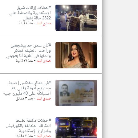
#حملات إزالات شرق
الإسكندرية والتحفظ على
2322 حالة إشغال
-
صدى البلد
منذ دقيقة
#كان عندى حد بيشجعنى
وراحت .. لطيفة تتذكر
والدتها فى أغنية أنا بعجبني
-
صدى البلد
منذ ٣١ ثانية
#في مطار سفنكس | ضبط
مستريح أدوية زفتى بعد
استيلائه على 40 مليون جنيه
-
صدى البلد
منذ ٣ دقائق
#حملات مكثفة لضبط
التكاتك المخالفة بالكورنيش
وشوارع الإسكندرية
-
صدى البلد
منذ ٣ دقائق