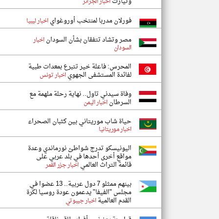
وتيارت
اخبار الجزائر
فورلان مدربا لمنتخب أوروغواي
اخبار ليبيا
مصر وتشاد تتفقان بشأن السودان
اخبار
السودان
المحرس: فاعلة خير تتبرع بمعدات طبية
لفائدة المستشفى الجهوي
اخبار تونس
وفاة سيدني تاول.. نهاية رحلة ملهمة مع
السرطان
اخبار اليمن
حياة شاب موريتاني بين كثبان الصحراء
اخبار موريتانيا
اليونيسكو تدرج شواطئ نورماندي وعدة
مواقع أخرى أحدها في بلد عربي على
قائمة التراث العالمي
اخبار جزر القمر
بينهم ممثلو 7 دول عربية.. 13 عضوا في
مجلس "الفيفا" يدعمون عودة روسيا لكرة
القدم العالمية
اخبار جيبوتي