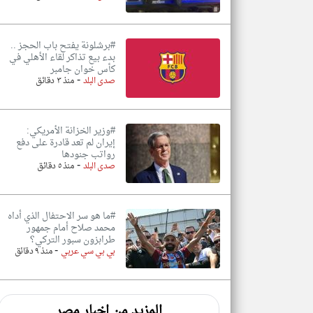
#برشلونة يفتح باب الحجز ..
بدء بيع تذاكر لقاء الأهلي في
كأس خوان جامبر
-
صدى البلد
منذ ٣ دقائق
#وزير الخزانة الأمريكي:
إيران لم تعد قادرة على دفع
رواتب جنودها
-
صدى البلد
منذ ٥ دقائق
#ما هو سر الاحتفال الذي أداه
محمد صلاح أمام جمهور
طرابزون سبور التركي؟
-
بي بي سي عربي
منذ ٩ دقائق
المزيد من اخبار مصر