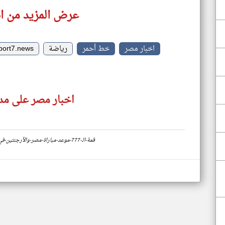
عرض المزيد من ا
اخبار مصر
خط أحمر
رياضة
port7.news
اخبار مصر على مدا
https://www.klyoum.com/egypt-news/ar/35-قمة-الـ-777-موعد-مباراة-مصر-والأرجنتين-في-كأس-العالم