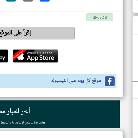
SF69DB
إقرأ على الموق
موقع كل يوم على الفيسبوك
أخر
اخبار مص
حملات إزالات شرق الإسكندرية والتحفظ على 2322 حالة 