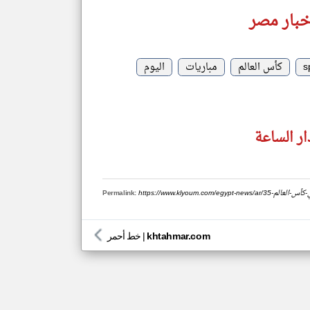
خبار مصر
s
كأس العالم
مباريات
اليوم
ر الساعة
Permalink:
khtahmar.com
|
خط أحمر