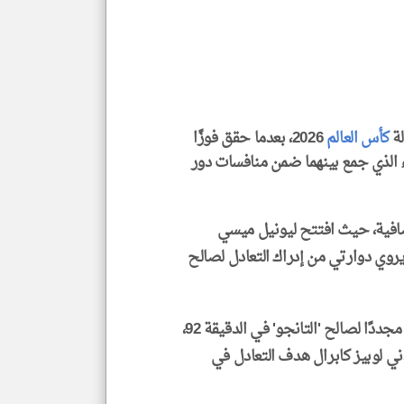
الم
و
العن
الا
للمق
كأس العالم
2026، بعدما حقق فوزًا
كاب فيردي بنتيجة 3-2، في اللقاء الذي جمع بينهما ضمن منافسات دور
klyoum.com
إضافية، حيث افتتح ليونيل ميسي
قة 29، قبل أن يتمكن ديروي دوارتي من إدراك التعادل لصالح
وفي الشوط الإضافي الأول، تقدم ليساندرو مارتينيز مجددًا لصالح 'التانجو' في الدقيقة 92،
 لوبيز كابرال هدف التعادل في