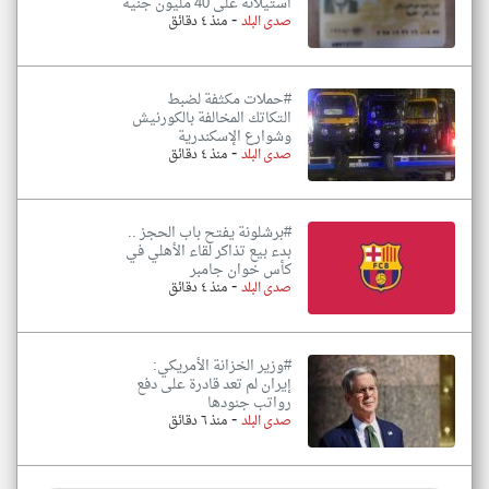
استيلائه على 40 مليون جنيه
-
صدى البلد
منذ ٤ دقائق
#حملات مكثفة لضبط
التكاتك المخالفة بالكورنيش
وشوارع الإسكندرية
-
صدى البلد
منذ ٤ دقائق
#برشلونة يفتح باب الحجز ..
بدء بيع تذاكر لقاء الأهلي في
كأس خوان جامبر
-
صدى البلد
منذ ٤ دقائق
#وزير الخزانة الأمريكي:
إيران لم تعد قادرة على دفع
رواتب جنودها
-
صدى البلد
منذ ٦ دقائق