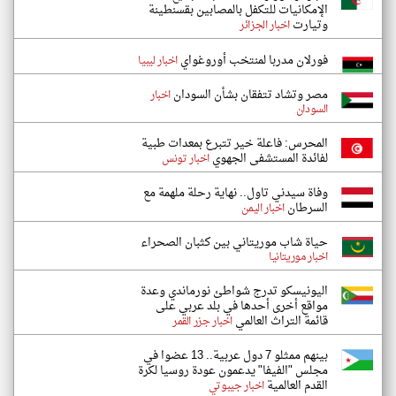
الإمكانيات للتكفل بالمصابين بقسنطينة
وتيارت
اخبار الجزائر
فورلان مدربا لمنتخب أوروغواي
اخبار ليبيا
مصر وتشاد تتفقان بشأن السودان
اخبار
السودان
المحرس: فاعلة خير تتبرع بمعدات طبية
لفائدة المستشفى الجهوي
اخبار تونس
وفاة سيدني تاول.. نهاية رحلة ملهمة مع
السرطان
اخبار اليمن
حياة شاب موريتاني بين كثبان الصحراء
اخبار موريتانيا
اليونيسكو تدرج شواطئ نورماندي وعدة
مواقع أخرى أحدها في بلد عربي على
قائمة التراث العالمي
اخبار جزر القمر
بينهم ممثلو 7 دول عربية.. 13 عضوا في
مجلس "الفيفا" يدعمون عودة روسيا لكرة
القدم العالمية
اخبار جيبوتي