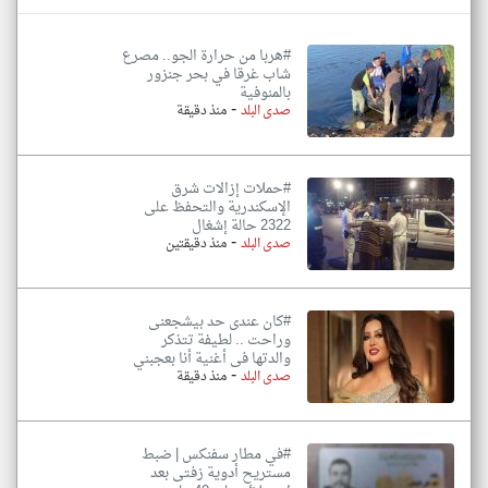
#هربا من حرارة الجو.. مصرع
شاب غرقا في بحر جنزور
بالمنوفية
-
صدى البلد
منذ دقيقة
#حملات إزالات شرق
الإسكندرية والتحفظ على
2322 حالة إشغال
-
صدى البلد
منذ دقيقتين
#كان عندى حد بيشجعنى
وراحت .. لطيفة تتذكر
والدتها فى أغنية أنا بعجبني
-
صدى البلد
منذ دقيقة
#في مطار سفنكس | ضبط
مستريح أدوية زفتى بعد