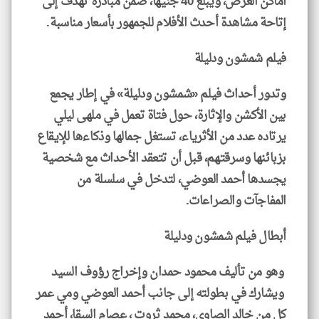
أماكن العرض، ويبلغ 40 جنيهًا، ضمن مبادرة تهدف إلى
إتاحة مشاهدة أحدث الأفلام للجمهور بأسعار مناسبة.
فيلم شمشون ودليلة
وتدور أحداث فيلم «شمشون ودليلة» في إطار يجمع
بين الأكشن والإثارة، حول فتاة تعمل في ملهى ليلي
يرتاده عدد من الأثرياء، تستغل جمالها وذكاءها للإيقاع
بزبائنها وسرقتهم، قبل أن تتعقد الأحداث مع شخصية
يجسدها أحمد العوضي، لتدخل في سلسلة من
المفاجآت والصراعات.
أبطال فيلم شمشون ودليلة
وهو من تأليف محمود حمدان وإخراج رؤوف السيد
ويشارك في بطولته إلى جانب أحمد العوضي ومي عمر
كل من خالد الصاوي، محمد ثروت ، عصام السقا، أحمد