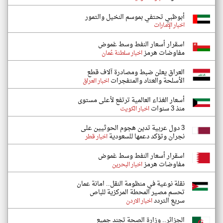
أبوظبي تحتفي بموسم النخيل والتمور
اخبار الإمارات
اسقرار أسعار النفط وسط غموض
مفاوضات هرمز
اخبار سلطنة عُمان
العراق يعلن ضبط ومصادرة آلاف قطع
الأسلحة والعتاد والمتفجرات
اخبار العراق
أسعار الغذاء العالمية ترتفع لأعلى مستوى
منذ 3 سنوات
اخبار الكويت
3 دول عربية تدين هجوم الحوثيين على
نجران وتؤكد دعمها للسعودية
اخبار قطر
اسقرار أسعار النفط وسط غموض
مفاوضات هرمز
اخبار البحرين
نقلة نوعية في منظومة النقل.. امانة عمان
تحسم مصير المحطة المركزية للباص
سريع التردد
اخبار الاردن
الجزائر.. وزارة الصحة تجند جميع