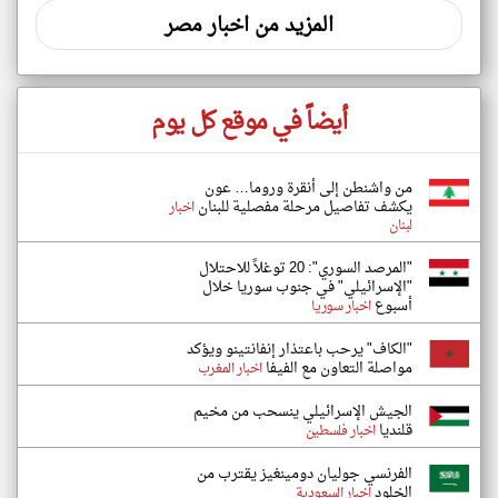
المزيد من اخبار مصر
أيضاً في موقع كل يوم
من واشنطن إلى أنقرة وروما… عون
يكشف تفاصيل مرحلة مفصلية للبنان
اخبار
لبنان
"المرصد السوري": 20 توغلاً للاحتلال
"الإسرائيلي" في جنوب سوريا خلال
أسبوع
اخبار سوريا
"الكاف" يرحب باعتذار إنفانتينو ويؤكد
مواصلة التعاون مع الفيفا
اخبار المغرب
الجيش الإسرائيلي ينسحب من مخيم
قلنديا
اخبار فلسطين
الفرنسي جوليان دومينغيز يقترب من
الخلود
اخبار السعودية