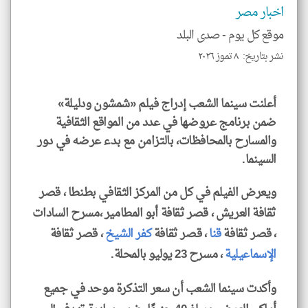
الم
اخبار مصر
و
العن
موقع كل يوم -
صدى البلد
الا
للمق
نشر بتاريخ: ٨ تموز ٢٠٢٦
أعلنت سينما الشعب إدراج فيلم «شمشون ودليلة»
ضمن برنامج عروضها في عدد من المواقع الثقافية
klyoum.com
والمسارح بالمحافظات، بالتزامن مع بدء عرضه في دور
السينما.
ويعرض الفيلم في كل من المركز الثقافي بطنطا ، قصر
ثقافة العريش ، قصر ثقافة أبو المطامير ،مسرح السادات
، قصر ثقافة
قنا
، قصر ثقافة
كفر الشيخ
، قصر ثقافة
الإسماعيلية
، مسرح 23 يوليو بالمحلة.
وأكدت سينما الشعب أن سعر التذكرة موحد في جميع