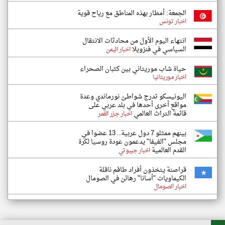
الجمعة: أمطار بهذه المناطق مع رياح قوية
اخبار تونس
انتهاء اليوم الأول من محادثات الانتقال
السياسي في فنزويلا
اخبار اليمن
حياة شاب موريتاني بين كثبان الصحراء
اخبار موريتانيا
اليونيسكو تدرج شواطئ نورماندي وعدة
مواقع أخرى أحدها في بلد عربي على
قائمة التراث العالمي
اخبار جزر القمر
بينهم ممثلو 7 دول عربية.. 13 عضوا في
مجلس "الفيفا" يدعمون عودة روسيا لكرة
القدم العالمية
اخبار جيبوتي
قراصنة يتخذون أفراد طاقم ناقلة
الكيماويات "أسانا" رهائن في الصومال
اخبار الصومال