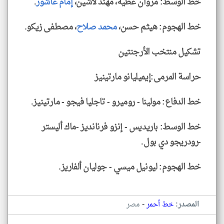
خط الوسط: مروان عطية، مهند لاشين،
إمام عاشور
.
خط الهجوم: هيثم حسن،
محمد صلاح
، مصطفى زيكو.
تشكيل منتخب الأرجنتين
حراسة المرمى:إيميليانو مارتينيز
خط الدفاع: مولينا - روميرو - تاجليا فيجو - مارتينيز.
خط الوسط: باريديس - إنزو فرنانديز -ماك أليستر
-رودريجو دي بول.
خط الهجوم: ليونيل ميسي - جوليان ألفاريز.
-
المصدر:
خط أحمر
مصر