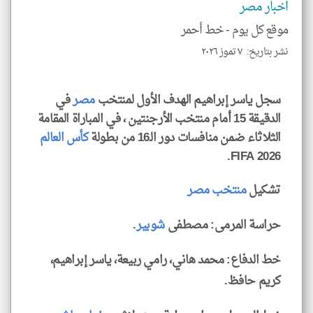
اخبار مصر
للمق
موقع كل يوم -
خط أحمر
نشر بتاريخ: ٧ تموز ٢٠٢٦
klyoum.com
سجل ياسر إبراهيم الهدف الأول لمنتخب
مصر
في
الدقيقة 15 أمام منتخب الأرجنتين ، في المباراة المقامة
الثلاثاء ضمن منافسات دور الـ16 من بطولة
كأس العالم
FIFA 2026.
تشكيل
منتخب مصر
حراسة المرمى: مصطفى
شوبير
.
خط الدفاع: محمد هاني، رامي ربيعة، ياسر إبراهيم،
كريم حافظ.