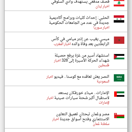
قصف مدفعي يستهدف وادي السلوقي
اخبار لبنان
الحلبي: إحداث كليات وبرامج أكاديمية
جديدة في عدد من الجامعات الحكومية
اخبار سوريا
ميسي يغيب عن إنتر ميامي في كأس
الرابطتين بعد وفاة والده
اخبار المغرب
استشهاد أسير من غزة يرفع حصيلة
شهداء الحركة الأسيرة إلى 328
اخبار
فلسطين
النصر يعلن تعاقده مع كوستا.. فيديو
اخبار
السعودية
الإمارات.. ميناء خورفكان يستعد
لاستقبال أكبر شحنة سيارات صينية
اخبار
الإمارات
مصر وعُمان تبحثان تعميق التعاون
الاستثماري وفتح أسواق جديدة
اخبار
سلطنة عُمان