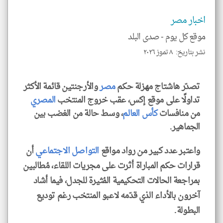
إسم
الم
اخبار مصر
و
العن
الا
موقع كل يوم -
صدى البلد
للمق
نشر بتاريخ: ٨ تموز ٢٠٢٦
تصدّر هاشتاج مهزلة حكم
مصر
والأرجنتين قائمة الأكثر
تداولًا على موقع إكس، عقب خروج المنتخب
المصري
klyoum.com
من منافسات
كأس العالم
، وسط حالة من الغضب بين
الجماهير.
واعتبر عدد كبير من رواد مواقع
التواصل الاجتماعي
أن
قرارات حكم المباراة أثرت على مجريات اللقاء، مُطالبين
بمراجعة الحالات التحكيمية المُثيرة للجدل، فيما أشاد
آخرون بالأداء الذي قدّمه لاعبو المنتخب رغم توديع
البطولة.