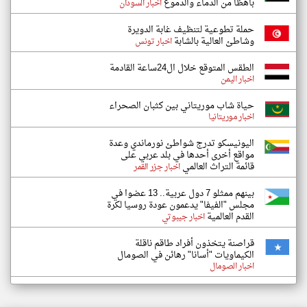
باهظاً من الدماء والدموع
اخبار السودان
حملة تطوعية لتنظيف غابة الدويرة
وشاطئ العالية بالشابة
اخبار تونس
الطقس المتوقع خلال ال24ساعة القادمة
اخبار اليمن
حياة شاب موريتاني بين كثبان الصحراء
اخبار موريتانيا
اليونيسكو تدرج شواطئ نورماندي وعدة
مواقع أخرى أحدها في بلد عربي على
قائمة التراث العالمي
اخبار جزر القمر
بينهم ممثلو 7 دول عربية.. 13 عضوا في
مجلس "الفيفا" يدعمون عودة روسيا لكرة
القدم العالمية
اخبار جيبوتي
قراصنة يتخذون أفراد طاقم ناقلة
الكيماويات "أسانا" رهائن في الصومال
اخبار الصومال