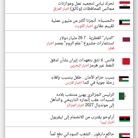
تحرك نيابي لتجميد عمل وموازنات
مجالس المحافظات (وثائق)
اخبار العراق
«الحسبة»: أنجزنا أكثر من مليون عملية
تقييم عقاري
اخبار الكويت
"الديار" القطرية : 29.7 مليار دولار
استثمارات مشروع "علم الروم" بمصر
اخبار
قطر
فانس: لا نثق بتعهدات إيران بشأن تدفق
النفط عبر هرمز
اخبار البحرين
بسبب حزام الأمان.. طفل يتسبب بإلغاء
رحلة جوية في كندا
اخبار الاردن
الرئيس الجزائري يهنئ منتخب بلاده
للسيدات عقب إنجازه التاريخي والتأهل
إلى مونديال 2027
اخبار الجزائر
أراوخو يقترب من الانضمام إلى ليفربول
اخبار ليبيا
حاكم دارفور.. الشعب السوداني دفع ثمناً