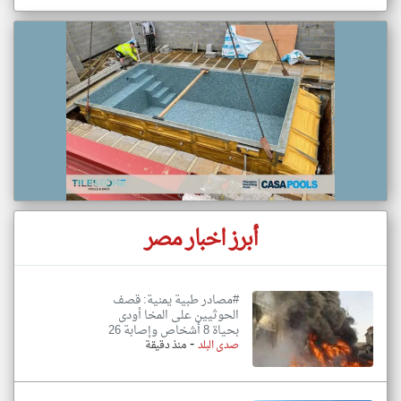
أبرز اخبار مصر
#مصادر طبية يمنية: قصف
الحوثيين على المخا أودى
بحياة 8 أشخاص وإصابة 26
-
صدى البلد
منذ دقيقة