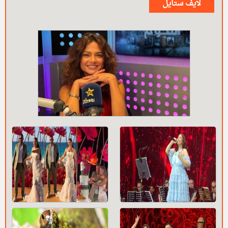
لايف ستايل