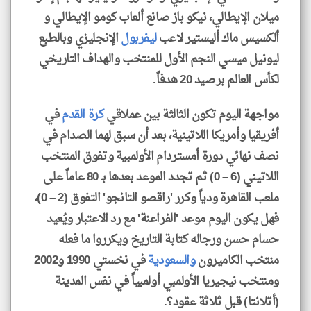
ميلان الإيطالي، نيكو باز صانع ألعاب كومو الإيطالي و
ألكسيس ماك أليستير لاعب
ليفربول
الإنجليزي وبالطبع
ليونيل ميسي النجم الأول للمنتخب والهداف التاريخي
لكأس العالم برصيد 20 هدفاً.
مواجهة اليوم تكون الثالثة بين عملاقي
كرة القدم
في
أفريقيا وأمريكا اللاتينية، بعد أن سبق لهما الصدام في
نصف نهائي دورة أمستردام الأولمبية وتفوق المنتخب
اللاتيني (6 – 0) ثم تجدد الموعد بعدها بـ 80 عاماً على
ملعب القاهرة ودياً وكرر 'راقصو التانجو' التفوق (2 – 0)،
فهل يكون اليوم موعد 'الفراعنة' مع رد الاعتبار ويُعيد
حسام حسن ورجاله كتابة التاريخ ويكرروا ما فعله
منتخب الكاميرون
والسعودية
في نخستي 1990 و2002
ومنتخب نيجيريا الأولمبي أولمبياً في نفس المدينة
(أتلانتا) قبل ثلاثة عقود؟.