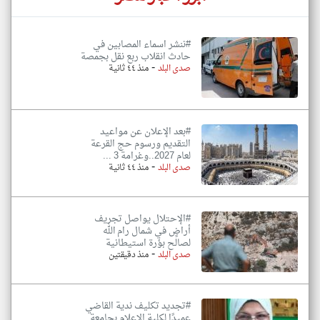
#ننشر اسماء المصابين في
حادث انقلاب ربع نقل بجمصة
-
صدى البلد
منذ ٤٤ ثانية
#بعد الإعلان عن مواعيد
التقديم ورسوم حج القرعة
لعام 2027..وغرامة 3 ...
-
صدى البلد
منذ ٤٤ ثانية
#الإحتلال يواصل تجريف
أراضٍ في شمال رام الله
لصالح بؤرة استيطانية
-
صدى البلد
منذ دقيقتين
#تجديد تكليف ندية القاضي
عميدًا لكلية الإعلام بجامعة