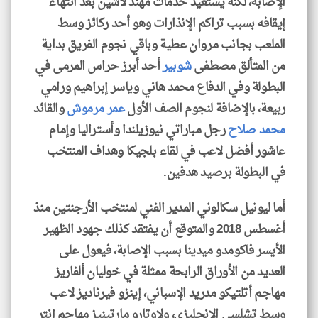
الإصابة، لكنه يستعيد خدمات مهند لاشين بعد انتهاء
إيقافه بسبب تراكم الإنذارات وهو أحد ركائز وسط
الملعب بجانب مروان عطية وباقي نجوم الفريق بداية
من المتألق مصطفى
شوبير
أحد أبرز حراس المرمى في
البطولة وفي الدفاع محمد هاني وياسر إبراهيم ورامي
ربيعة، بالإضافة لنجوم الصف الأول
عمر مرموش
والقائد
محمد صلاح
رجل مباراتي نيوزيلندا وأستراليا وإمام
عاشور أفضل لاعب في لقاء بلجيكا وهداف المنتخب
في البطولة برصيد هدفين.
أما ليونيل سكالوني المدير الفني لمنتخب الأرجنتين منذ
أغسطس 2018 والمتوقع أن يفتقد كذلك جهود الظهير
الأيسر فاكومدو ميدينا بسبب الإصابة، فيعول على
العديد من الأوراق الرابحة ممثلة في خوليان ألفاريز
مهاجم أتلتيكو مدريد الإسباني، إينزو فيرناديز لاعب
وسط تشلسي الإنجليزي، ولاوتارو مارتينيز مهاجم إنتر