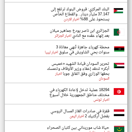
البنك المركزي: قروض البنوك ترتفع إلى
37.147 مليار دينار.. والقطاع الخاص
يستحوذ على 88%
اخبار الاردن
الجزائري ابن ناصر يودع جماهير ميلان
بعد إنهاء عقده مع النادي
اخبار الجزائر
محطة كهرباء جاهزة تُنهي معاناة 3
سنوات بحي الشاويش في سلوق
اخبار ليبيا
تحرير السودان قيادة الشهيد «خميس
أبكر» تنتقد إعفاء وزير الأوقاف وتتمسك
بحقها الوزاري وفق اتفاق جوبا
اخبار
السودان
18294 عملية تدخل لإعادة الكهرباء في
مختلف مناطق الجمهورية خلال أسبوع
اخبار تونس
قفزة في صادرات الغاز المسال الروسي
بفضل أركتيك 2
اخبار اليمن
حياة شاب موريتاني بين كثبان الصحراء