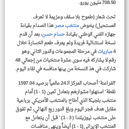
708.50 مليون يورو.
تحت شعار (طموح بلا سقف وعزيمة لا تعرف
المستحيل) يخوض
منتخب مصر
هذا الصدام بقيادة
جهازه الفني الوطني بقيادة
حسام حسن
، بعد أن قدم
نسخة استثنائية فريدة ولم يعرف طعم الخسارة خلال
4
مباريات
في مرحلة المجموعات والدور الثاني وهو
رقم لا يشاركه فيه سوى عشرة منتخبات من إجمالي 48
شاركت في هذ النسخة من بينها منافسه في لقاء اليوم.
'الفراعنة' أصحاب المركز الـ 24 عالمياً برصيد 1597.04
نقطة’ استهلوا مشوارهم بتعادل ثمين (1 - 1) أمام
منتخب بلجيكا الذي أطاح بالمنتخب الأمريكي برباعية
مقابل هدف فجر اليوم وبلغ الدور ربع النهائي، ثم تفوق
على منتخب نيوزيلندا ( 3 - 1) ’ قبل أن يتعادل مع
المنتخب الإيراني(1 - 1) أيضاً وينهي منافسات