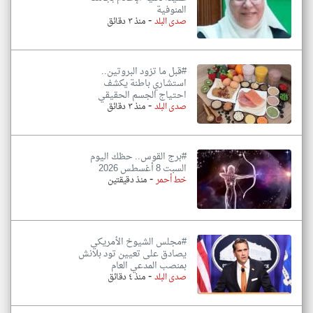
المنوفية
-
صدى البلد
منذ ٣ دقائق
#قبل ما تزود البروتين..
استشاري باطنة يكشف
احتياج الجسم الحقيقي
-
صدى البلد
منذ ٣ دقائق
#برج القوس.. حظك اليوم
السبت 8 أغسطس 2026
-
خط أحمر
منذ دقيقتين
#مجلس الشيوخ الأمريكي
يصادق على تعيين تود بلانش
بمنصب المدعي العام
-
صدى البلد
منذ ٤ دقائق