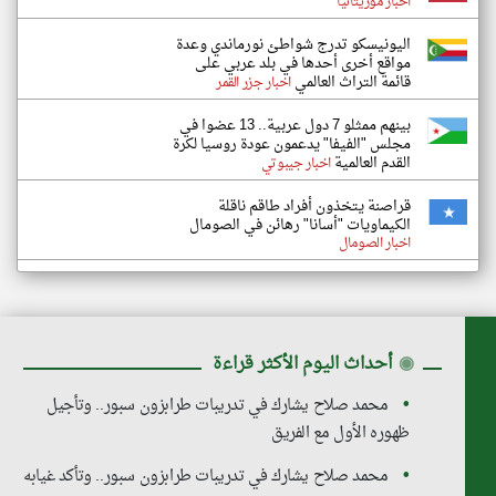
اخبار موريتانيا
اليونيسكو تدرج شواطئ نورماندي وعدة
مواقع أخرى أحدها في بلد عربي على
قائمة التراث العالمي
اخبار جزر القمر
بينهم ممثلو 7 دول عربية.. 13 عضوا في
مجلس "الفيفا" يدعمون عودة روسيا لكرة
القدم العالمية
اخبار جيبوتي
قراصنة يتخذون أفراد طاقم ناقلة
الكيماويات "أسانا" رهائن في الصومال
اخبار الصومال
◉
أحداث اليوم الأكثر قراءة
محمد صلاح يشارك في تدريبات طرابزون سبور.. وتأجيل
ظهوره الأول مع الفريق
محمد صلاح يشارك في تدريبات طرابزون سبور.. وتأكد غيابه