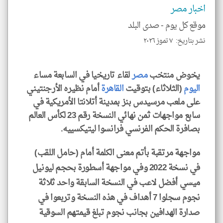
الم
اخبار مصر
و
العن
موقع كل يوم -
صدى البلد
الا
للمق
نشر بتاريخ: ٧ تموز ٢٠٢٦
يخوض منتخب
مصر
لقاء تاريخيا في السابعة مساء
اليوم
(الثلاثاء) بتوقيت
القاهرة
أمام نظيره الأرجنتيني
klyoum.com
على ملعب مرسيدس بنز بمدينة أتلانتا الأمريكية في
سابع مواجهات ثمن نهائي النسخة رقم 23 لكأس العالم
بصافرة الحكم الفرنسي فرانسوا ليتيكسييه.
مواجهة مرتقبة بأتم معنى الكلمة أمام (حامل اللقب)
في نسخة 2022 وفي مواجهة أسطورة بحجم ليونيل
ميسي أفضل لاعب في النسخة السابقة واحد ثلاثة
نجوم سجلوا 7 أهداف في هذه النسخة وتربعوا في
صدارة الهدافين بجانب نجوم تبلغ قيمتهم السوقية