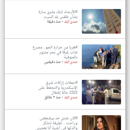
#الأرصاد تزف بشرى سارة
بشأن طقس غد السبت
-
صدى البلد
منذ دقيقة
#هربا من حرارة الجو.. مصرع
شاب غرقا في بحر جنزور
بالمنوفية
-
صدى البلد
منذ دقيقتين
#حملات إزالات شرق
الإسكندرية والتحفظ على
2322 حالة إشغال
-
صدى البلد
منذ ٣ دقائق
#كان عندى حد بيشجعنى
وراحت .. لطيفة تتذكر
والدتها فى أغنية أنا بعجبني