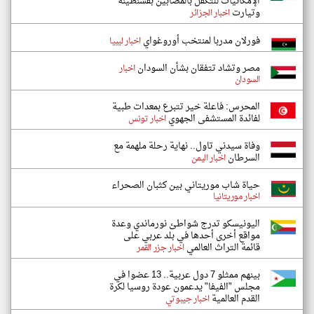
الإمكانيات للتكفل بالمصابين بقسنطينة
وتيارت
اخبار الجزائر
فورلان مدربا لمنتخب أوروغواي
اخبار ليبيا
مصر وتشاد تتفقان بشأن السودان
اخبار
السودان
المحرس: فاعلة خير تتبرع بمعدات طبية
لفائدة المستشفى الجهوي
اخبار تونس
وفاة سيدني تاول.. نهاية رحلة ملهمة مع
السرطان
اخبار اليمن
حياة شاب موريتاني بين كثبان الصحراء
اخبار موريتانيا
اليونيسكو تدرج شواطئ نورماندي وعدة
مواقع أخرى أحدها في بلد عربي على
قائمة التراث العالمي
اخبار جزر القمر
بينهم ممثلو 7 دول عربية.. 13 عضوا في
مجلس "الفيفا" يدعمون عودة روسيا لكرة
القدم العالمية
اخبار جيبوتي