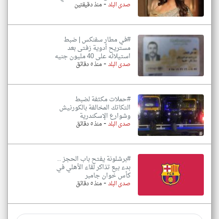
-
صدى البلد
منذ دقيقتين
#في مطار سفنكس | ضبط
مستريح أدوية زفتى بعد
استيلائه على 40 مليون جنيه
-
صدى البلد
منذ ٥ دقائق
#حملات مكثفة لضبط
التكاتك المخالفة بالكورنيش
وشوارع الإسكندرية
-
صدى البلد
منذ ٥ دقائق
#برشلونة يفتح باب الحجز ..
بدء بيع تذاكر لقاء الأهلي في
كأس خوان جامبر
-
صدى البلد
منذ ٥ دقائق