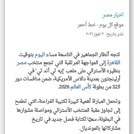
للمق
اخبار مصر
موقع كل يوم -
خط أحمر
نشر بتاريخ: ٣ تموز ٢٠٢٦
klyoum.com
تتجه أنظار الجماهير في التاسعة مساء
اليوم
بتوقيت
القاهرة
إلى المواجهة المرتقبة التي تجمع منتخب
مصر
بنظيره الأسترالي على ملعب 'إيه تي آند تي' في
أرلينجتون بمدينة دالاس الأمريكية، ضمن منافسات دور
الـ32 من بطولة
كأس العالم
2026.
وتحمل المباراة أهمية كبيرة لكتيبة الفراعنة، التي تطمح
إلى تجاوز عقبة المنتخب الأسترالي ومواصلة مشوارها
في البطولة، سعيًا لكتابة فصل جديد في تاريخ
مشاركاتها بالمونديال.