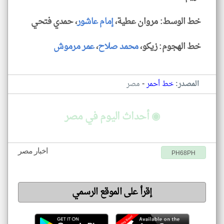
خط الوسط: مروان عطية،
إمام عاشور
، حمدي فتحي
خط الهجوم: زيكو،
محمد صلاح
،
عمر مرموش
-
المصدر:
خط أحمر
مصر
◉ أحداث اليوم في مصر
اخبار مصر
PH68PH
إقرأ على الموقع الرسمي