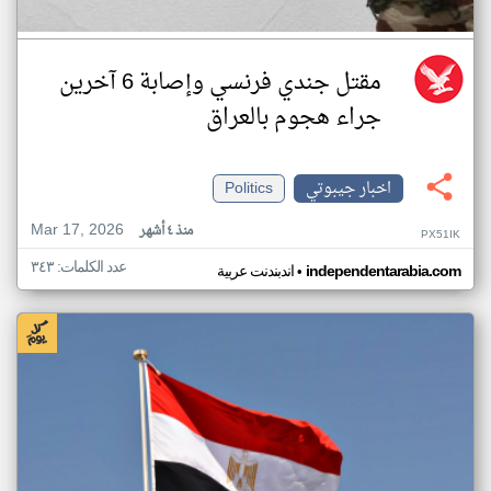
مقتل جندي فرنسي وإصابة 6 آخرين
جراء هجوم بالعراق
اخبار جيبوتي
Politics
Mar 17, 2026
منذ ٤ أشهر
PX51IK
عدد الكلمات: ٣٤٣
•
independentarabia.com
اندبندنت عربية