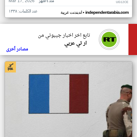
Mar 17, 2026
منذ ٤ أشهر
UG12CE
عدد الكلمات: ١٣٣٨
•
independentarabia.com
اندبندنت عربية
تابع اخر اخبار جيبوتي من
ار تي عربي
مصادر أخرى