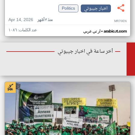
اخبار جيبوتي
Politics
Apr 14, 2026
منذ ٣ أشهر
MR70EN
عدد الكلمات: ١٠٨٦
•
arabic.rt.com
ار تي عربي
أخر ساعة في اخبار جيبوتي