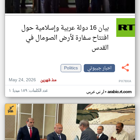
بيان 16 دولة عربية وإسلامية حول
افتتاح سفارة لأرض الصومال في
القدس
اخبار جيبوتي
Politics
May 24, 2026
منذ شهرين
PX78XA
عدد الكلمات: ١٨٩ ميديا: ١
•
arabic.rt.com
ار تي عربي