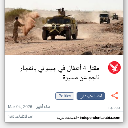
مقتل 4 أطفال في جيبوتي بانفجار
ناجم عن مسيرة
اخبار جيبوتي
Politics
Mar 04, 2026
منذ ٥ أشهر
TQ72QO
عدد الكلمات: ١٨٤
•
independentarabia.com
اندبندنت عربية