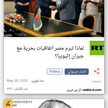
لماذا تبرم مصر اتفاقيات بحرية مع
جيران إثيوبيا؟
اخبار جيبوتي
Politics
May 18, 2026
منذ شهرين
LH54OX
عدد الكلمات: ٢٢٣
•
arabic.rt.com
ار تي عربي