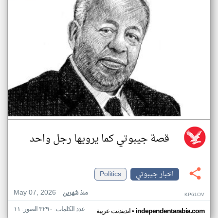
قصة جيبوتي كما يرويها رجل واحد
اخبار جيبوتي
Politics
May 07, 2026
منذ شهرين
KP61OV
عدد الكلمات: ٣٢٩٠ الصور: ١١
•
independentarabia.com
اندبندنت عربية