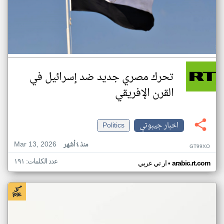
تحرك مصري جديد ضد إسرائيل في
القرن الإفريقي
اخبار جيبوتي
Politics
Mar 13, 2026
منذ ٤ أشهر
GT99XO
عدد الكلمات: ١٩١
•
arabic.rt.com
ار تي عربي