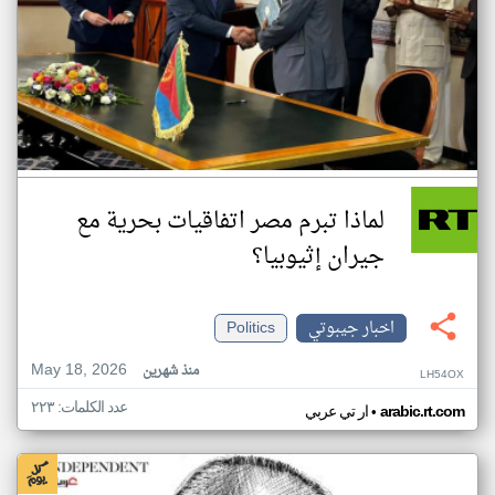
لماذا تبرم مصر اتفاقيات بحرية مع
جيران إثيوبيا؟
اخبار جيبوتي
Politics
May 18, 2026
منذ شهرين
LH54OX
عدد الكلمات: ٢٢٣
•
arabic.rt.com
ار تي عربي