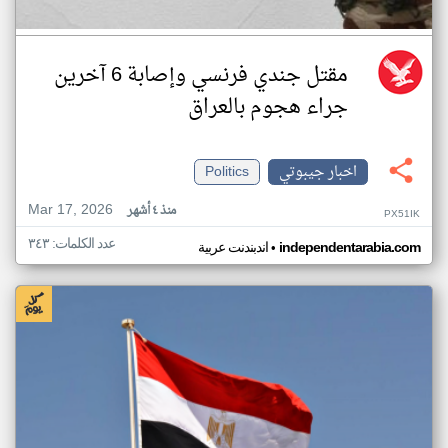
مقتل جندي فرنسي وإصابة 6 آخرين
جراء هجوم بالعراق
اخبار جيبوتي
Politics
Mar 17, 2026
منذ ٤ أشهر
PX51IK
عدد الكلمات: ٣٤٣
•
independentarabia.com
اندبندنت عربية