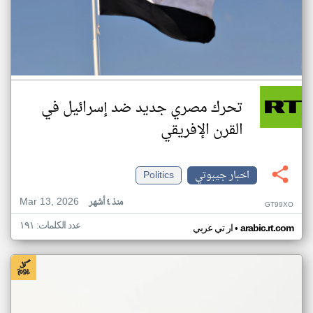
تحرك مصري جديد ضد إسرائيل في
القرن الإفريقي
اخبار جيبوتي
Politics
Mar 13, 2026
منذ ٤ أشهر
GT99XO
عدد الكلمات: ١٩١
•
arabic.rt.com
ار تي عربي