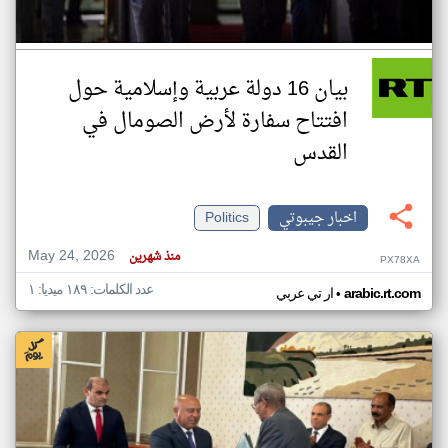
بيان 16 دولة عربية وإسلامية حول
افتتاح سفارة لأرض الصومال في
القدس
اخبار جيبوتي
Politics
May 24, 2026
منذ شهرين
PX78XA
عدد الكلمات: ١٨٩ ميديا: ١
•
arabic.rt.com
ار تي عربي