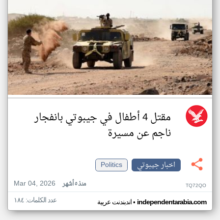
مقتل 4 أطفال في جيبوتي بانفجار
ناجم عن مسيرة
اخبار جيبوتي
Politics
Mar 04, 2026
منذ ٥ أشهر
TQ72QO
عدد الكلمات: ١٨٤
•
independentarabia.com
اندبندنت عربية