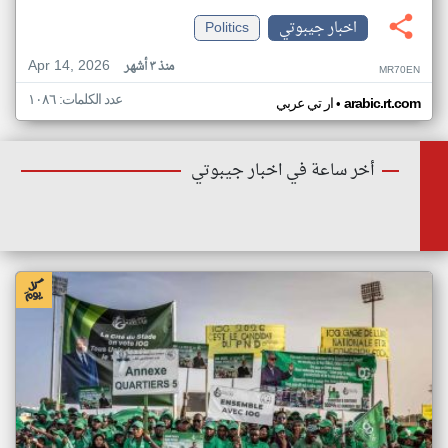
اخبار جيبوتي
Politics
Apr 14, 2026
منذ ٣ أشهر
MR70EN
عدد الكلمات: ١٠٨٦
•
arabic.rt.com
ار تي عربي
أخر ساعة في اخبار جيبوتي