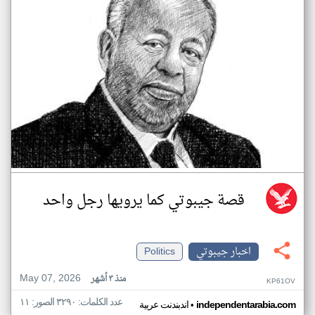
قصة جيبوتي كما يرويها رجل واحد
اخبار جيبوتي
Politics
May 07, 2026
منذ ٣ أشهر
KP61OV
عدد الكلمات: ٣٢٩٠ الصور: ١١
•
independentarabia.com
اندبندنت عربية