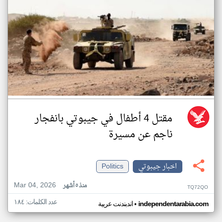
مقتل 4 أطفال في جيبوتي بانفجار
ناجم عن مسيرة
اخبار جيبوتي
Politics
Mar 04, 2026
منذ ٥ أشهر
TQ72QO
عدد الكلمات: ١٨٤
•
independentarabia.com
اندبندنت عربية