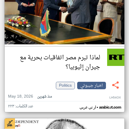
لماذا تبرم مصر اتفاقيات بحرية مع
جيران إثيوبيا؟
اخبار جيبوتي
Politics
May 18, 2026
منذ شهرين
LH54OX
عدد الكلمات: ٢٢٣
•
arabic.rt.com
ار تي عربي