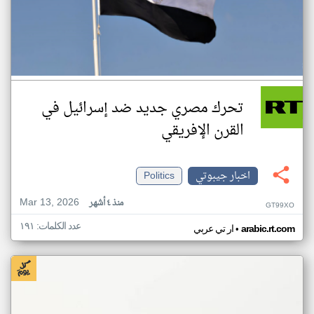
تحرك مصري جديد ضد إسرائيل في
القرن الإفريقي
اخبار جيبوتي
Politics
Mar 13, 2026
منذ ٤ أشهر
GT99XO
عدد الكلمات: ١٩١
•
arabic.rt.com
ار تي عربي