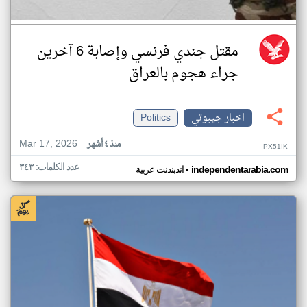
مقتل جندي فرنسي وإصابة 6 آخرين
جراء هجوم بالعراق
اخبار جيبوتي
Politics
Mar 17, 2026
منذ ٤ أشهر
PX51IK
عدد الكلمات: ٣٤٣
•
independentarabia.com
اندبندنت عربية