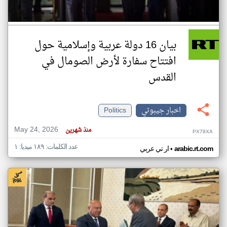
بيان 16 دولة عربية وإسلامية حول
افتتاح سفارة لأرض الصومال في
القدس
اخبار جيبوتي
Politics
May 24, 2026
منذ شهرين
PX78XA
عدد الكلمات: ١٨٩ ميديا: ١
•
arabic.rt.com
ار تي عربي