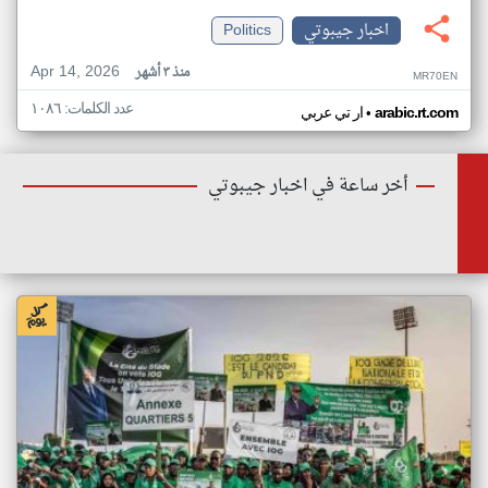
اخبار جيبوتي
Politics
Apr 14, 2026
منذ ٣ أشهر
MR70EN
عدد الكلمات: ١٠٨٦
•
arabic.rt.com
ار تي عربي
أخر ساعة في اخبار جيبوتي