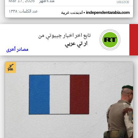
Mar 17, 2026
منذ ٤ أشهر
UG12CE
عدد الكلمات: ١٣٣٨
•
independentarabia.com
اندبندنت عربية
تابع اخر اخبار جيبوتي من
ار تي عربي
مصادر أخرى