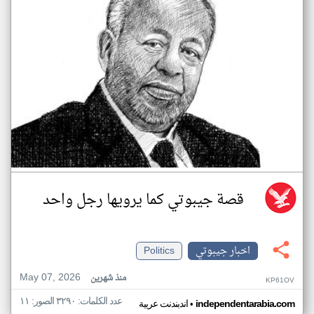
قصة جيبوتي كما يرويها رجل واحد
اخبار جيبوتي
Politics
May 07, 2026
منذ شهرين
KP61OV
عدد الكلمات: ٣٢٩٠ الصور: ١١
•
independentarabia.com
اندبندنت عربية