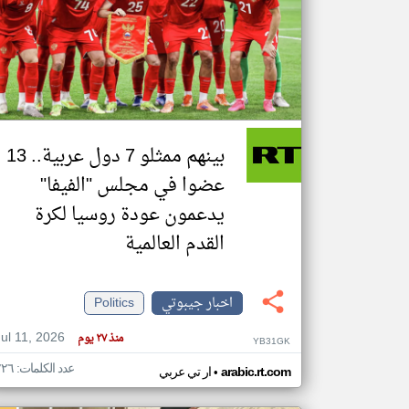
تعبر
المقالات
الموجوده
هنا عن
وجهة
نظر
بينهم ممثلو 7 دول عربية.. 13
كاتبيها.
عضوا في مجلس "الفيفا"
يدعمون عودة روسيا لكرة
القدم العالمية
اخبار جيبوتي
Politics
Jul 11, 2026
منذ ٢٧ يوم
YB31GK
عدد الكلمات: ٢٢٦
•
arabic.rt.com
ار تي عربي