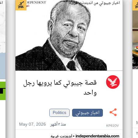
اخبار جيبوتي من اندبندنت عربية
اخ
قصة جيبوتي كما يرويها رجل
واحد
اخبار جيبوتي
Politics
May 07, 2026
منذ ٣ أشهر
KP61OV
•
independentarabia.com
اندبندنت عربية