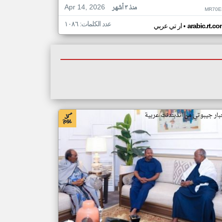
Apr 14, 2026
منذ ٣ أشهر
MR70E
عدد الكلمات: ١٠٨٦
•
arabic.rt.c
ار تي عربي
بار جيبوتي من اندبندنت عربية