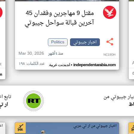
مقتل 9 مهاجرين وفقدان 45
آخرين قبالة سواحل جيبوتي
اخبار جيبوتي
Politics
Mar 30, 2026
منذ ٤ أشهر
NC19DH
عدد الكلمات: ١٩٨
•
E
independentarabia.com
اندبندنت عربية
m
خبار جيبوتي من
تابع ا
ظ
ار ت
اخبار جيبوتي من ار تي عربي
اخ