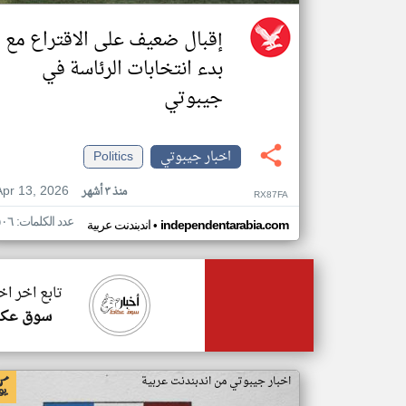
إقبال ضعيف على الاقتراع مع
بدء انتخابات الرئاسة في
جيبوتي
اخبار جيبوتي
Politics
Apr 13, 2026
منذ ٣ أشهر
RX87FA
عدد الكلمات: ٥٠٦
•
independentarabia.com
اندبندنت عربية
تابع اخر ا
سوق عكا
اخبار جيبوتي من اندبندنت عربية