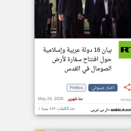
klyoum.com
تغيير الدولة
مصادر الأخبار من جيبوتي
اخبار جيبوتي على مدار الساعة
أهم اخبار جيبوتي العاجلة والمباشرة
بيان 16 دولة عربية وإسلامية
حول افتتاح سفارة لأرض
الصومال في القدس
اخبار جيبوتي
Politics
May 24, 2026
منذ شهرين
PX78X
عدد الكلمات: ١٨٩ ميديا: ١
•
arabic.rt.c
ار تي عربي