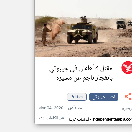
مقتل 4 أطفال في جيبوتي
بانفجار ناجم عن مسيرة
اخبار جيبوتي
Politics
Mar 04, 2026
منذ ٥ أشهر
TQ72Q
عدد الكلمات: ١٨٤
•
independentarabia.co
اندبندنت عربية