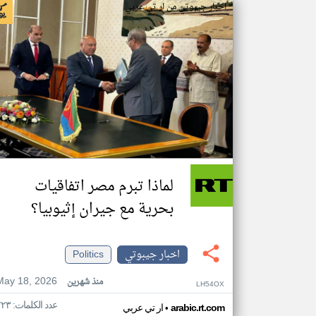
اخبار جيبوتي من ار تي عربي
لماذا تبرم مصر اتفاقيات
بحرية مع جيران إثيوبيا؟
اخبار جيبوتي
Politics
May 18, 2026
منذ شهرين
LH54OX
عدد الكلمات: ٢٢٣
•
arabic.rt.com
ار تي عربي