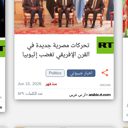
تحركات مصرية جديدة في
القرن الإفريقي تغضب إثيوبيا
اخبار جيبوتي
Politics
Jun 15, 2026
منذ شهر
IS82AM
عدد الكلمات: ٥٢٩
•
arabic.rt.com
ار تي عربي
A
om