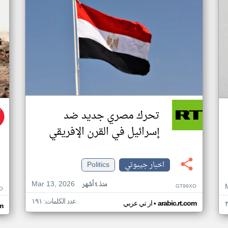
تحرك مصري جديد ضد
إسرائيل في القرن الإفريقي
اخبار جيبوتي
Politics
Mar 13, 2026
منذ ٤ أشهر
GT99XO
O
عدد الكلمات: ١٩١
•
arabic.rt.com
ار تي عربي
m