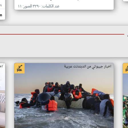
N
عدد الكلمات: ٣٢٩٠ الصور: ١١
om
اخبار جيبوتي من اندبندنت عربية
اخ