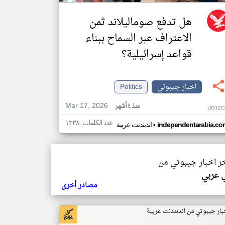
هل تدفع صوماليلاند ثمن
الاعتراف عبر السماح ببناء
قواعد إسرائيلية؟
اخبار جيبوتي
Politics
Mar 17, 2026
منذ ٤ أشهر
UG12C
عدد الكلمات: ١٣٣٨
•
independentarabia.co
اندبندنت عربية
خر اخبار جيبوتي من
ي عربي
مصادر أخرى
بار جيبوتي من اندبندنت عربية