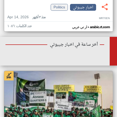
اخبار جيبوتي
Politics
Apr 14, 2026
منذ ٣ أشهر
MR70EN
عدد الكلمات: ١٠٨٦
•
arabic.rt.com
ار تي عربي
أخر ساعة في اخبار جيبوتي