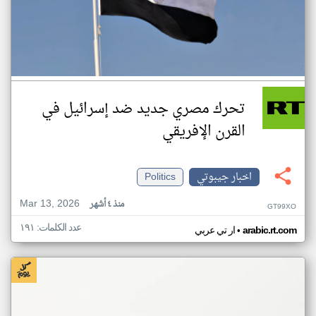
تحرك مصري جديد ضد إسرائيل في
القرن الإفريقي
اخبار جيبوتي
Politics
Mar 13, 2026
منذ ٤ أشهر
GT99XO
عدد الكلمات: ١٩١
•
arabic.rt.com
ار تي عربي