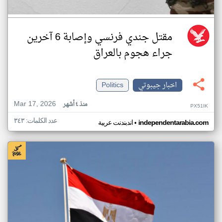
مقتل جندي فرنسي وإصابة 6 آخرين
جراء هجوم بالعراق
اخبار جيبوتي
Politics
Mar 17, 2026
منذ ٤ أشهر
PX51IK
عدد الكلمات: ٣٤٣
•
independentarabia.com
اندبندنت عربية