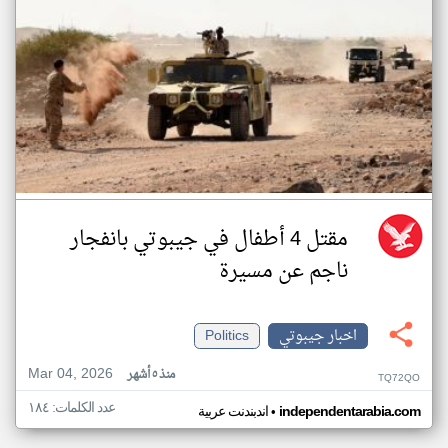
مقتل 4 أطفال في جيبوتي بانفجار
ناجم عن مسيرة
اخبار جيبوتي
Politics
Mar 04, 2026
منذ ٥ أشهر
TQ72QO
عدد الكلمات: ١٨٤
•
independentarabia.com
اندبندنت عربية