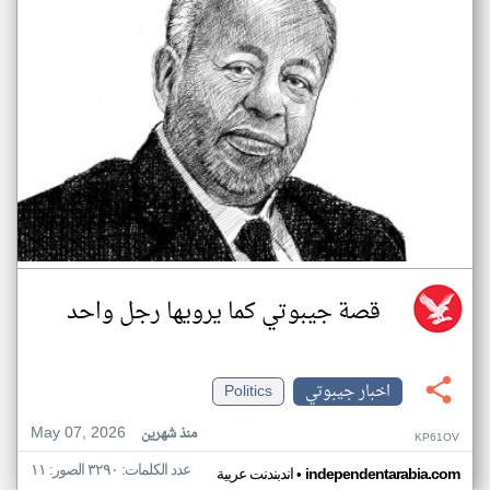
قصة جيبوتي كما يرويها رجل واحد
اخبار جيبوتي
Politics
May 07, 2026
منذ شهرين
KP61OV
عدد الكلمات: ٣٢٩٠ الصور: ١١
•
independentarabia.com
اندبندنت عربية