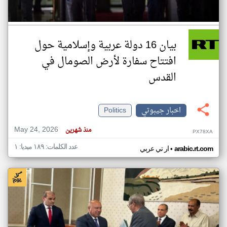
بيان 16 دولة عربية وإسلامية حول
افتتاح سفارة لأرض الصومال في
القدس
اخبار جيبوتي
Politics
May 24, 2026
منذ شهرين
PX78XA
عدد الكلمات: ١٨٩ ميديا: ١
•
arabic.rt.com
ار تي عربي