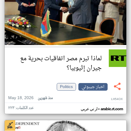
لماذا تبرم مصر اتفاقيات بحرية مع
جيران إثيوبيا؟
اخبار جيبوتي
Politics
May 18, 2026
منذ شهرين
LH54OX
عدد الكلمات: ٢٢٣
•
arabic.rt.com
ار تي عربي