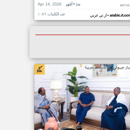
Apr 14, 2026
منذ ٣ أشهر
MR70E
عدد الكلمات: ١٠٨٦
•
arabic.rt.c
ار تي عربي
بار جيبوتي من اندبندنت عربية