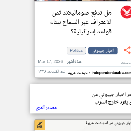
هل تدفع صوماليلاند ثمن
الاعتراف عبر السماح ببناء
قواعد إسرائيلية؟
اخبار جيبوتي
Politics
Mar 17, 2026
منذ ٤ أشهر
UG12C
عدد الكلمات: ١٣٣٨
•
independentarabia.co
اندبندنت عربية
خر اخبار جيبوتي من
يغرد خارج السرب
مصادر أخرى
بار جيبوتي من اندبندنت عربية