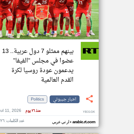
تعبر
المقالات
الموجوده
هنا عن
وجهة
نظر
بينهم ممثلو 7 دول عربية.. 13
كاتبيها.
عضوا في مجلس "الفيفا"
يدعمون عودة روسيا لكرة
القدم العالمية
اخبار جيبوتي
Politics
Jul 11, 2026
منذ ٢٦ يوم
YB31GK
عدد الكلمات: ٢٢٦
•
arabic.rt.com
ار تي عربي