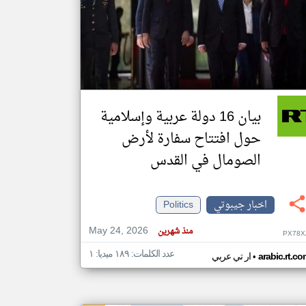
klyoum.com
تغيير الدولة
مصادر الأخبار من جيبوتي
اخبار جيبوتي على مدار الساعة
أهم اخبار جيبوتي العاجلة والمباشرة
بيان 16 دولة عربية وإسلامية
حول افتتاح سفارة لأرض
الصومال في القدس
اخبار جيبوتي
Politics
May 24, 2026
منذ شهرين
PX78X
عدد الكلمات: ١٨٩ ميديا: ١
•
arabic.rt.c
ار تي عربي