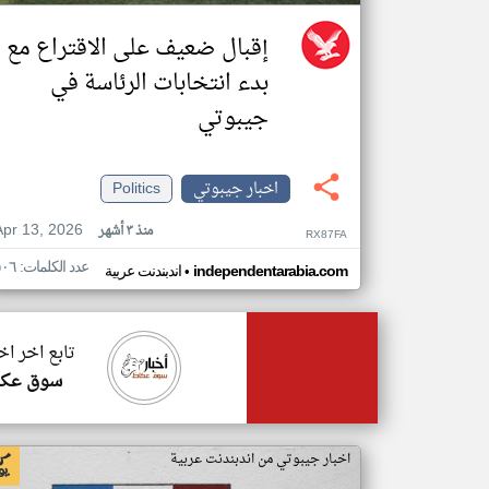
إقبال ضعيف على الاقتراع مع
بدء انتخابات الرئاسة في
جيبوتي
اخبار جيبوتي
Politics
Apr 13, 2026
منذ ٣ أشهر
RX87FA
عدد الكلمات: ٥٠٦
•
independentarabia.com
اندبندنت عربية
تابع اخر ا
سوق عكا
اخبار جيبوتي من اندبندنت عربية