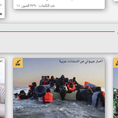
N
عدد الكلمات: ٣٢٩٠ الصور: ١١
om
اخبار جيبوتي من اندبندنت عربية
اخ