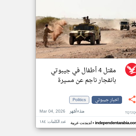
مقتل 4 أطفال في جيبوتي
بانفجار ناجم عن مسيرة
اخبار جيبوتي
Politics
Mar 04, 2026
منذ ٥ أشهر
TQ72Q
عدد الكلمات: ١٨٤
•
independentarabia.co
اندبندنت عربية