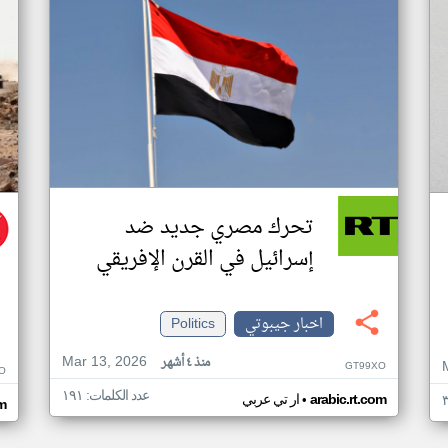
تحرك مصري جديد ضد
إسرائيل في القرن الإفريقي
اخبار جيبوتي
Politics
Mar 13, 2026
منذ ٤ أشهر
GT99XO
O
عدد الكلمات: ١٩١
•
arabic.rt.com
ار تي عربي
m