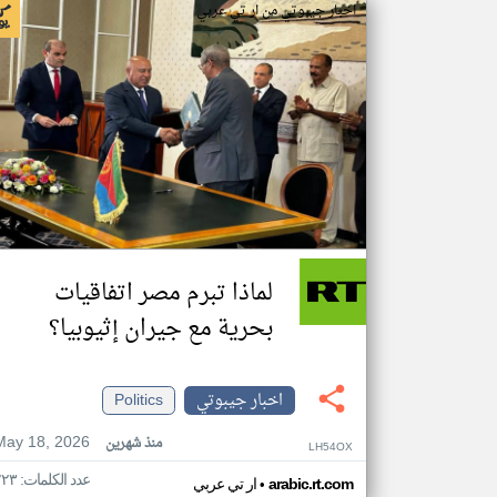
اخبار جيبوتي من ار تي عربي
لماذا تبرم مصر اتفاقيات
بحرية مع جيران إثيوبيا؟
اخبار جيبوتي
Politics
May 18, 2026
منذ شهرين
LH54OX
عدد الكلمات: ٢٢٣
•
arabic.rt.com
ار تي عربي