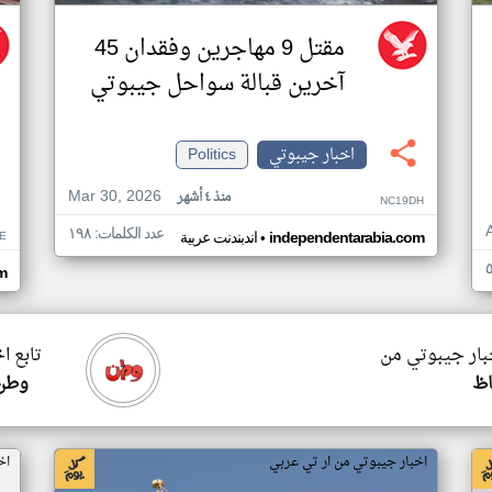
مقتل 9 مهاجرين وفقدان 45
آخرين قبالة سواحل جيبوتي
اخبار جيبوتي
Politics
Mar 30, 2026
منذ ٤ أشهر
NC19DH
عدد الكلمات: ١٩٨
•
E
independentarabia.com
اندبندنت عربية
m
خبار جيبوتي من
تابع ا
ظ
وطن 
اخبار جيبوتي من ار تي عربي
اخ