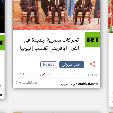
تحركات مصرية جديدة في
القرن الإفريقي تغضب إثيوبيا
اخبار جيبوتي
Politics
Jun 15, 2026
منذ شهر
IS82AM
عدد الكلمات: ٥٢٩
•
arabic.rt.com
ار تي عربي
A
om