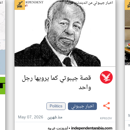
اخبار جيبوتي من اندبندنت عربية
اخ
قصة جيبوتي كما يرويها رجل
واحد
اخبار جيبوتي
Politics
May 07, 2026
منذ شهرين
KP61OV
•
independentarabia.com
اندبندنت عربية