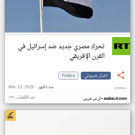
تحرك مصري جديد ضد إسرائيل في
القرن الإفريقي
اخبار جيبوتي
Politics
Mar 13, 2026
منذ ٤ أشهر
GT99XO
عدد الكلمات: ١٩١
•
arabic.rt.com
ار تي عربي