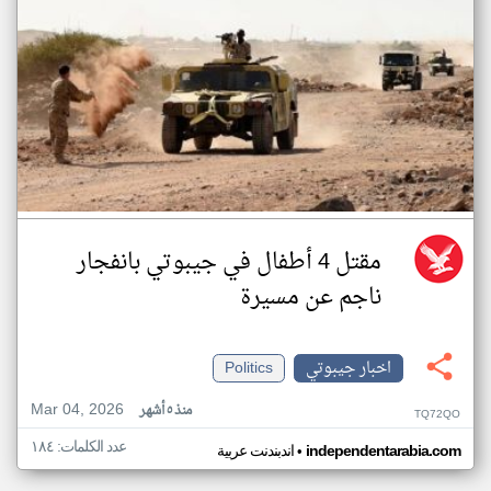
مقتل 4 أطفال في جيبوتي بانفجار
ناجم عن مسيرة
اخبار جيبوتي
Politics
Mar 04, 2026
منذ ٥ أشهر
TQ72QO
عدد الكلمات: ١٨٤
•
independentarabia.com
اندبندنت عربية