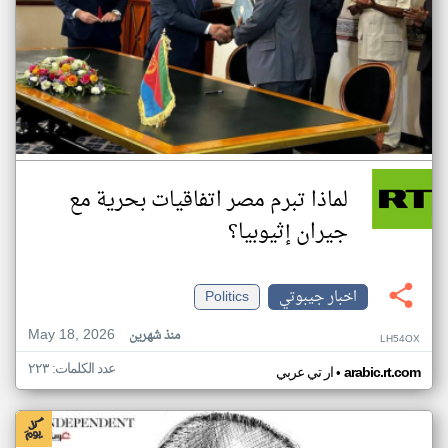
لماذا تبرم مصر اتفاقيات بحرية مع
جيران إثيوبيا؟
اخبار جيبوتي
Politics
May 18, 2026
منذ شهرين
LH54OX
عدد الكلمات: ٢٢٣
•
arabic.rt.com
ار تي عربي