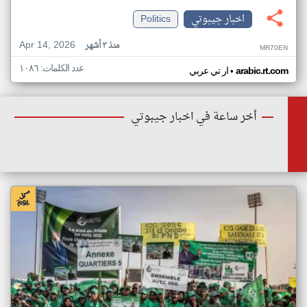
اخبار جيبوتي
Politics
Apr 14, 2026
منذ ٣ أشهر
MR70EN
عدد الكلمات: ١٠٨٦
•
arabic.rt.com
ار تي عربي
أخر ساعة في اخبار جيبوتي