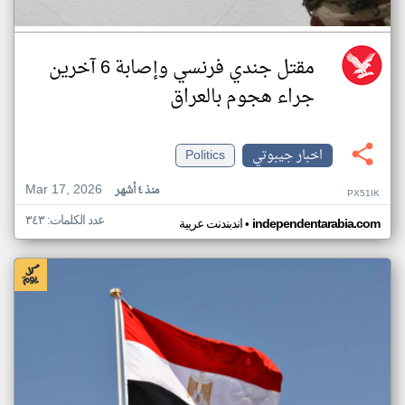
مقتل جندي فرنسي وإصابة 6 آخرين
جراء هجوم بالعراق
اخبار جيبوتي
Politics
Mar 17, 2026
منذ ٤ أشهر
PX51IK
عدد الكلمات: ٣٤٣
•
independentarabia.com
اندبندنت عربية