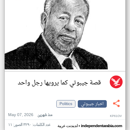
قصة جيبوتي كما يرويها رجل واحد
اخبار جيبوتي
Politics
May 07, 2026
منذ شهرين
KP61OV
عدد الكلمات: ٣٢٩٠ الصور: ١١
•
independentarabia.com
اندبندنت عربية