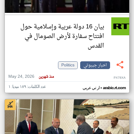
بيان 16 دولة عربية وإسلامية حول
افتتاح سفارة لأرض الصومال في
القدس
اخبار جيبوتي
Politics
May 24, 2026
منذ شهرين
PX78XA
عدد الكلمات: ١٨٩ ميديا: ١
•
arabic.rt.com
ار تي عربي