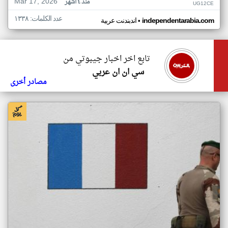
Mar 17, 2026
منذ ٤ أشهر
UG12CE
عدد الكلمات: ١٣٣٨
•
independentarabia.com
اندبندنت عربية
تابع اخر اخبار جيبوتي من
سي ان ان عربي
مصادر أخرى