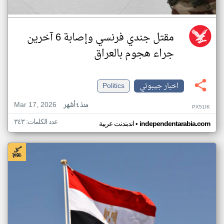
مقتل جندي فرنسي وإصابة 6 آخرين
جراء هجوم بالعراق
اخبار جيبوتي
Politics
Mar 17, 2026
منذ ٤ أشهر
PX51IK
عدد الكلمات: ٣٤٣
•
independentarabia.com
اندبندنت عربية