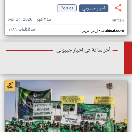
اخبار جيبوتي
Politics
Apr 14, 2026
منذ ٣ أشهر
MR70EN
عدد الكلمات: ١٠٨٦
•
arabic.rt.com
ار تي عربي
أخر ساعة في اخبار جيبوتي