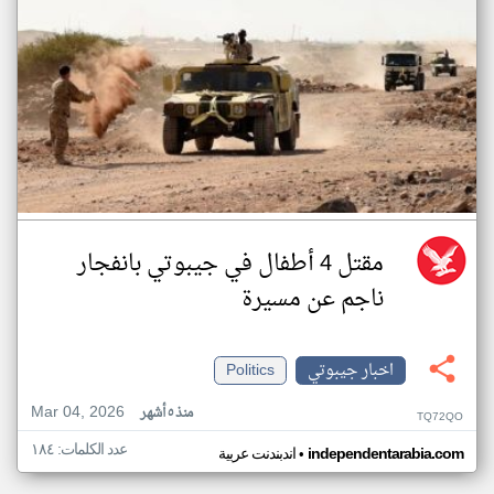
مقتل 4 أطفال في جيبوتي بانفجار
ناجم عن مسيرة
اخبار جيبوتي
Politics
Mar 04, 2026
منذ ٥ أشهر
TQ72QO
عدد الكلمات: ١٨٤
•
independentarabia.com
اندبندنت عربية