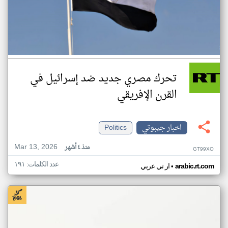
تحرك مصري جديد ضد إسرائيل في
القرن الإفريقي
اخبار جيبوتي
Politics
Mar 13, 2026
منذ ٤ أشهر
GT99XO
عدد الكلمات: ١٩١
•
arabic.rt.com
ار تي عربي