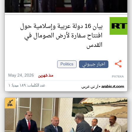
بيان 16 دولة عربية وإسلامية حول
افتتاح سفارة لأرض الصومال في
القدس
اخبار جيبوتي
Politics
May 24, 2026
منذ شهرين
PX78XA
عدد الكلمات: ١٨٩ ميديا: ١
•
arabic.rt.com
ار تي عربي