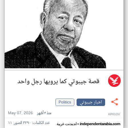
قصة جيبوتي كما يرويها رجل واحد
اخبار جيبوتي
Politics
May 07, 2026
منذ ٣ أشهر
KP61OV
عدد الكلمات: ٣٢٩٠ الصور: ١١
•
independentarabia.com
اندبندنت عربية