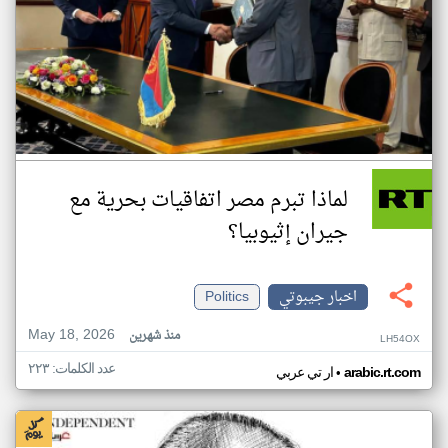
لماذا تبرم مصر اتفاقيات بحرية مع
جيران إثيوبيا؟
اخبار جيبوتي
Politics
May 18, 2026
منذ شهرين
LH54OX
عدد الكلمات: ٢٢٣
•
arabic.rt.com
ار تي عربي