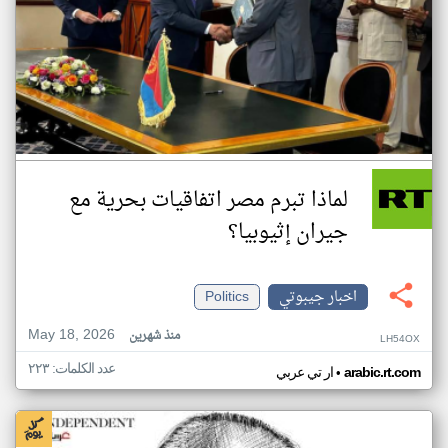
لماذا تبرم مصر اتفاقيات بحرية مع
جيران إثيوبيا؟
اخبار جيبوتي
Politics
May 18, 2026
منذ شهرين
LH54OX
عدد الكلمات: ٢٢٣
•
arabic.rt.com
ار تي عربي