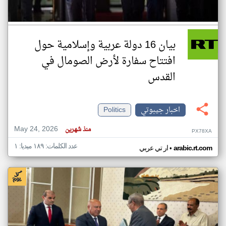
بيان 16 دولة عربية وإسلامية حول
افتتاح سفارة لأرض الصومال في
القدس
اخبار جيبوتي
Politics
May 24, 2026
منذ شهرين
PX78XA
عدد الكلمات: ١٨٩ ميديا: ١
•
arabic.rt.com
ار تي عربي