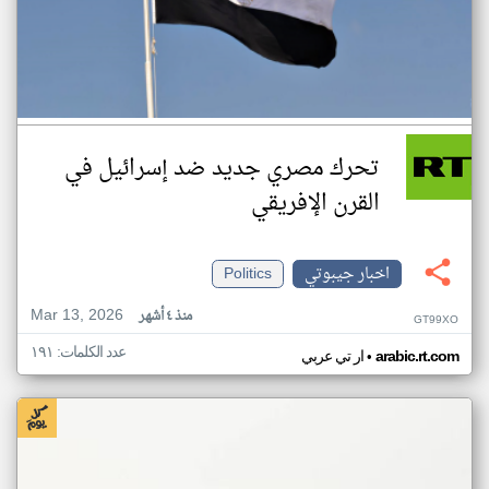
تحرك مصري جديد ضد إسرائيل في
القرن الإفريقي
اخبار جيبوتي
Politics
Mar 13, 2026
منذ ٤ أشهر
GT99XO
عدد الكلمات: ١٩١
•
arabic.rt.com
ار تي عربي