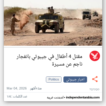
مقتل 4 أطفال في جيبوتي بانفجار
ناجم عن مسيرة
اخبار جيبوتي
Politics
Mar 04, 2026
منذ ٥ أشهر
TQ72QO
عدد الكلمات: ١٨٤
•
independentarabia.com
اندبندنت عربية