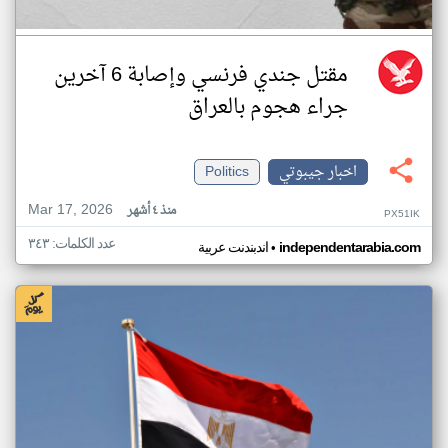
مقتل جندي فرنسي وإصابة 6 آخرين
جراء هجوم بالعراق
اخبار جيبوتي
Politics
Mar 17, 2026
منذ ٤ أشهر
PX51IK
عدد الكلمات: ٣٤٣
•
independentarabia.com
اندبندنت عربية