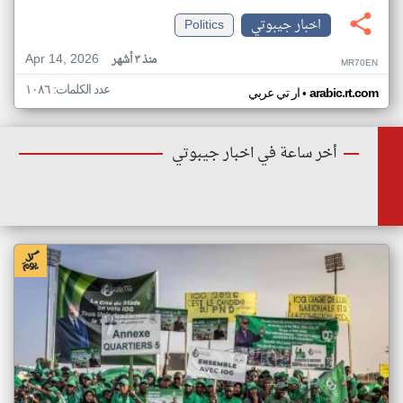
اخبار جيبوتي
Politics
Apr 14, 2026
منذ ٣ أشهر
MR70EN
عدد الكلمات: ١٠٨٦
•
arabic.rt.com
ار تي عربي
أخر ساعة في اخبار جيبوتي