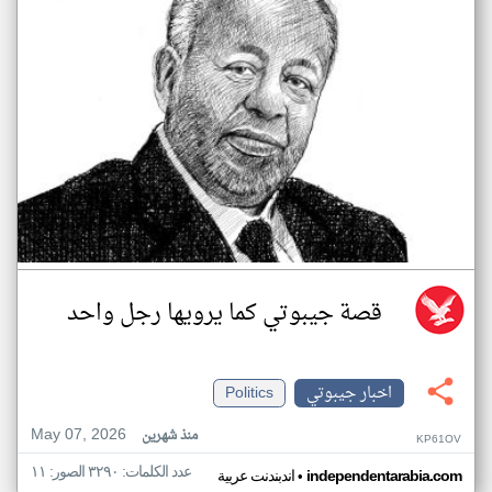
قصة جيبوتي كما يرويها رجل واحد
اخبار جيبوتي
Politics
May 07, 2026
منذ شهرين
KP61OV
عدد الكلمات: ٣٢٩٠ الصور: ١١
•
independentarabia.com
اندبندنت عربية