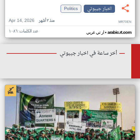
اخبار جيبوتي
Politics
Apr 14, 2026
منذ ٣ أشهر
MR70EN
عدد الكلمات: ١٠٨٦
•
arabic.rt.com
ار تي عربي
أخر ساعة في اخبار جيبوتي