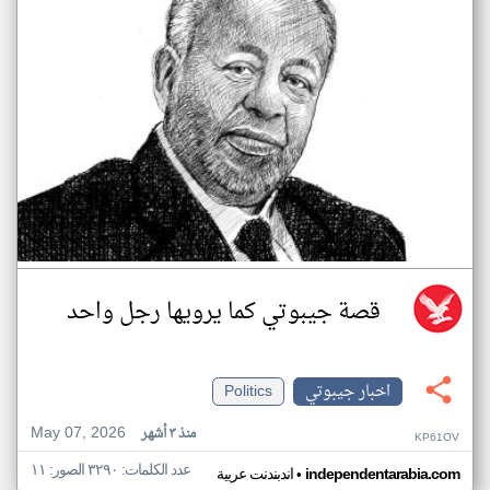
قصة جيبوتي كما يرويها رجل واحد
اخبار جيبوتي
Politics
May 07, 2026
منذ ٣ أشهر
KP61OV
عدد الكلمات: ٣٢٩٠ الصور: ١١
•
independentarabia.com
اندبندنت عربية