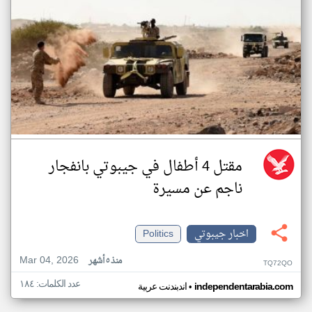
مقتل 4 أطفال في جيبوتي بانفجار
ناجم عن مسيرة
اخبار جيبوتي
Politics
Mar 04, 2026
منذ ٥ أشهر
TQ72QO
عدد الكلمات: ١٨٤
•
independentarabia.com
اندبندنت عربية