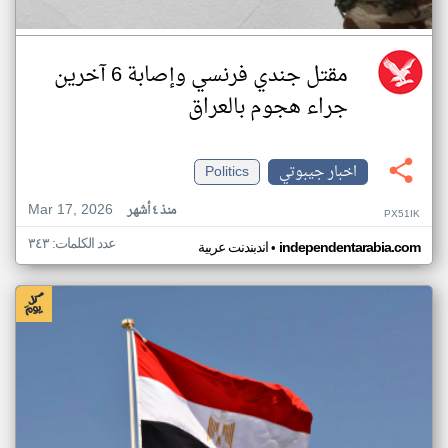
مقتل جندي فرنسي وإصابة 6 آخرين
جراء هجوم بالعراق
اخبار جيبوتي
Politics
Mar 17, 2026
منذ ٤ أشهر
PX51IK
عدد الكلمات: ٣٤٣
•
independentarabia.com
اندبندنت عربية