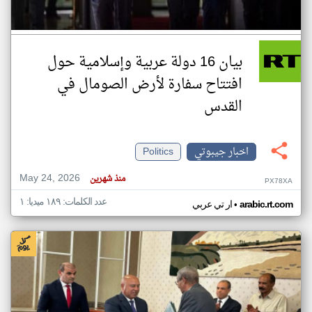
بيان 16 دولة عربية وإسلامية حول
افتتاح سفارة لأرض الصومال في
القدس
اخبار جيبوتي
Politics
May 24, 2026
منذ شهرين
PX78XA
عدد الكلمات: ١٨٩ ميديا: ١
•
arabic.rt.com
ار تي عربي