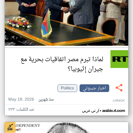
لماذا تبرم مصر اتفاقيات بحرية مع
جيران إثيوبيا؟
اخبار جيبوتي
Politics
May 18, 2026
منذ شهرين
LH54OX
عدد الكلمات: ٢٢٣
•
arabic.rt.com
ار تي عربي