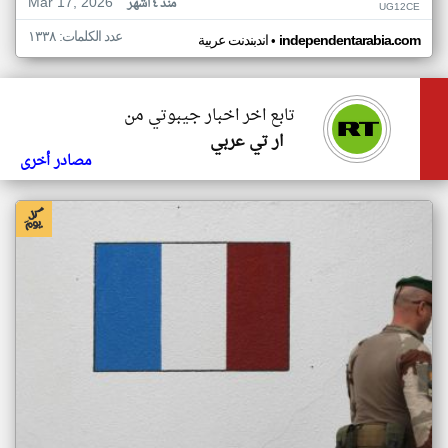
Mar 17, 2026
منذ ٤ أشهر
UG12CE
عدد الكلمات: ١٣٣٨
•
independentarabia.com
اندبندنت عربية
تابع اخر اخبار جيبوتي من
ار تي عربي
مصادر أخرى