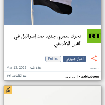
تحرك مصري جديد ضد إسرائيل في
القرن الإفريقي
اخبار جيبوتي
Politics
Mar 13, 2026
منذ ٤ أشهر
GT99XO
عدد الكلمات: ١٩١
•
arabic.rt.com
ار تي عربي