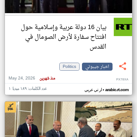
بيان 16 دولة عربية وإسلامية حول
افتتاح سفارة لأرض الصومال في
القدس
اخبار جيبوتي
Politics
May 24, 2026
منذ شهرين
PX78XA
عدد الكلمات: ١٨٩ ميديا: ١
•
arabic.rt.com
ار تي عربي