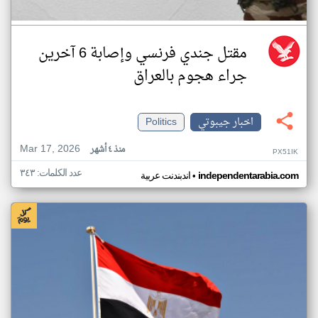
مقتل جندي فرنسي وإصابة 6 آخرين
جراء هجوم بالعراق
اخبار جيبوتي
Politics
Mar 17, 2026
منذ ٤ أشهر
PX51IK
عدد الكلمات: ٣٤٣
•
independentarabia.com
اندبندنت عربية