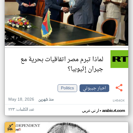
لماذا تبرم مصر اتفاقيات بحرية مع
جيران إثيوبيا؟
اخبار جيبوتي
Politics
May 18, 2026
منذ شهرين
LH54OX
عدد الكلمات: ٢٢٣
•
arabic.rt.com
ار تي عربي