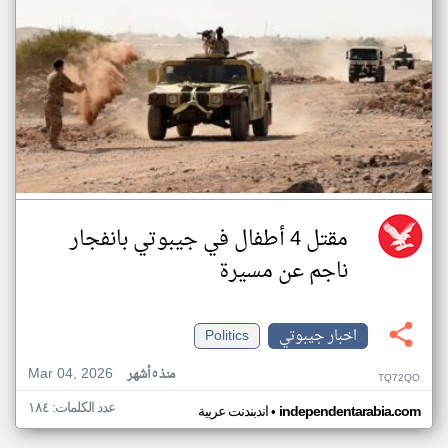
مقتل 4 أطفال في جيبوتي بانفجار
ناجم عن مسيرة
اخبار جيبوتي
Politics
Mar 04, 2026
منذ ٥ أشهر
TQ72QO
عدد الكلمات: ١٨٤
•
independentarabia.com
اندبندنت عربية