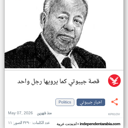
قصة جيبوتي كما يرويها رجل واحد
اخبار جيبوتي
Politics
May 07, 2026
منذ شهرين
KP61OV
عدد الكلمات: ٣٢٩٠ الصور: ١١
•
independentarabia.com
اندبندنت عربية