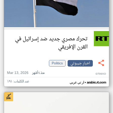
تحرك مصري جديد ضد إسرائيل في
القرن الإفريقي
اخبار جيبوتي
Politics
Mar 13, 2026
منذ ٤ أشهر
GT99XO
عدد الكلمات: ١٩١
•
arabic.rt.com
ار تي عربي