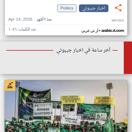
اخبار جيبوتي
Politics
Apr 14, 2026
منذ ٣ أشهر
MR70EN
عدد الكلمات: ١٠٨٦
•
arabic.rt.com
ار تي عربي
أخر ساعة في اخبار جيبوتي