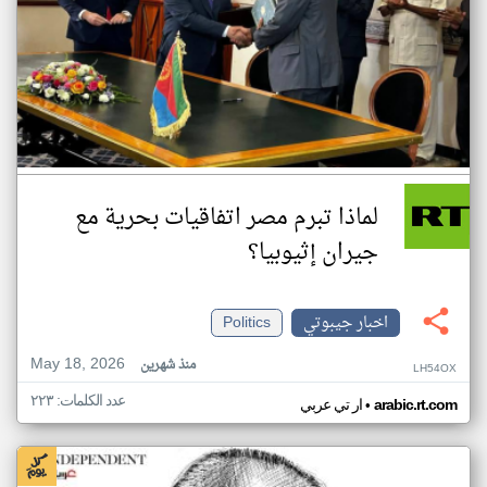
لماذا تبرم مصر اتفاقيات بحرية مع
جيران إثيوبيا؟
اخبار جيبوتي
Politics
May 18, 2026
منذ شهرين
LH54OX
عدد الكلمات: ٢٢٣
•
arabic.rt.com
ار تي عربي