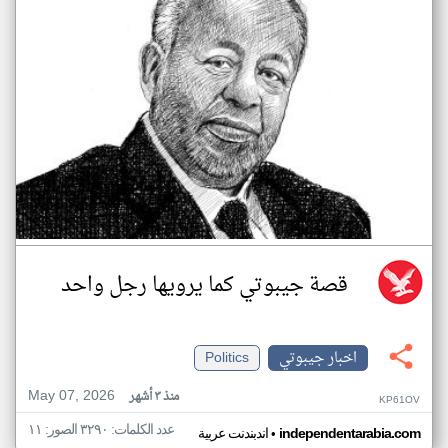
قصة جيبوتي كما يرويها رجل واحد
اخبار جيبوتي
Politics
May 07, 2026
منذ ٣ أشهر
KP61OV
عدد الكلمات: ٣٢٩٠ الصور: ١١
•
independentarabia.com
اندبندنت عربية