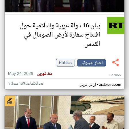
بيان 16 دولة عربية وإسلامية حول
افتتاح سفارة لأرض الصومال في
القدس
اخبار جيبوتي
Politics
May 24, 2026
منذ شهرين
PX78XA
عدد الكلمات: ١٨٩ ميديا: ١
•
arabic.rt.com
ار تي عربي