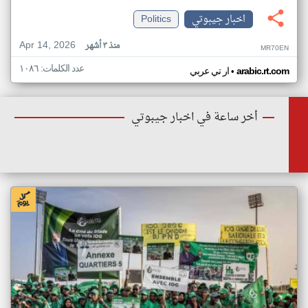
اخبار جيبوتي
Politics
Apr 14, 2026
منذ ٣ أشهر
MR70EN
عدد الكلمات: ١٠٨٦
•
arabic.rt.com
ار تي عربي
أخر ساعة في اخبار جيبوتي