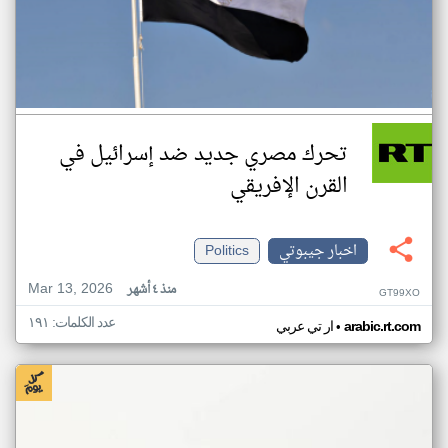
تحرك مصري جديد ضد إسرائيل في
القرن الإفريقي
اخبار جيبوتي
Politics
Mar 13, 2026
منذ ٤ أشهر
GT99XO
عدد الكلمات: ١٩١
•
arabic.rt.com
ار تي عربي