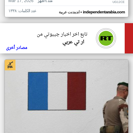
Mar 17, 2026
منذ ٤ أشهر
UG12CE
عدد الكلمات: ١٣٣٨
•
independentarabia.com
اندبندنت عربية
تابع اخر اخبار جيبوتي من
ار تي عربي
مصادر أخرى