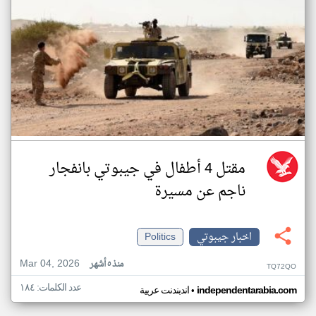
مقتل 4 أطفال في جيبوتي بانفجار
ناجم عن مسيرة
اخبار جيبوتي
Politics
Mar 04, 2026
منذ ٥ أشهر
TQ72QO
عدد الكلمات: ١٨٤
•
independentarabia.com
اندبندنت عربية