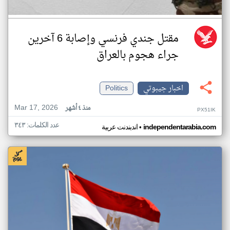
مقتل جندي فرنسي وإصابة 6 آخرين
جراء هجوم بالعراق
اخبار جيبوتي
Politics
Mar 17, 2026
منذ ٤ أشهر
PX51IK
عدد الكلمات: ٣٤٣
•
independentarabia.com
اندبندنت عربية