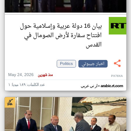
بيان 16 دولة عربية وإسلامية حول
افتتاح سفارة لأرض الصومال في
القدس
اخبار جيبوتي
Politics
May 24, 2026
منذ شهرين
PX78XA
عدد الكلمات: ١٨٩ ميديا: ١
•
arabic.rt.com
ار تي عربي