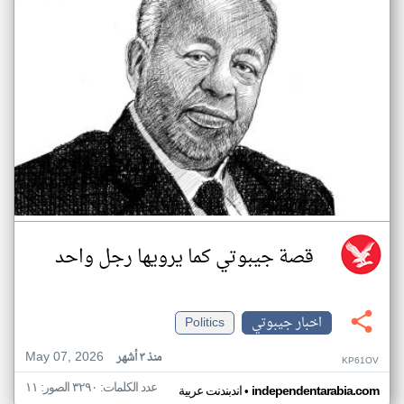
قصة جيبوتي كما يرويها رجل واحد
اخبار جيبوتي
Politics
May 07, 2026
منذ ٣ أشهر
KP61OV
عدد الكلمات: ٣٢٩٠ الصور: ١١
•
independentarabia.com
اندبندنت عربية