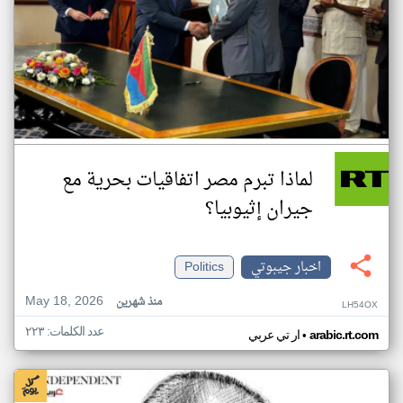
لماذا تبرم مصر اتفاقيات بحرية مع
جيران إثيوبيا؟
اخبار جيبوتي
Politics
May 18, 2026
منذ شهرين
LH54OX
عدد الكلمات: ٢٢٣
•
arabic.rt.com
ار تي عربي