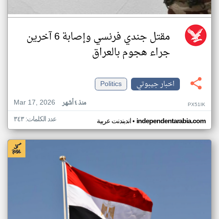
مقتل جندي فرنسي وإصابة 6 آخرين
جراء هجوم بالعراق
اخبار جيبوتي
Politics
Mar 17, 2026
منذ ٤ أشهر
PX51IK
عدد الكلمات: ٣٤٣
•
independentarabia.com
اندبندنت عربية