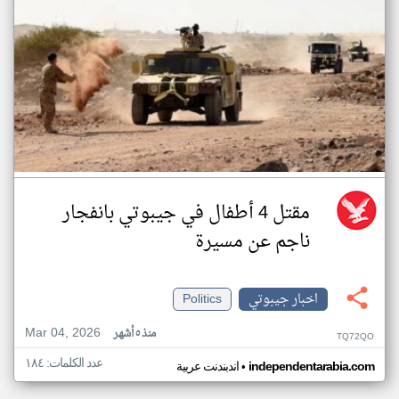
مقتل 4 أطفال في جيبوتي بانفجار
ناجم عن مسيرة
اخبار جيبوتي
Politics
Mar 04, 2026
منذ ٥ أشهر
TQ72QO
عدد الكلمات: ١٨٤
•
independentarabia.com
اندبندنت عربية