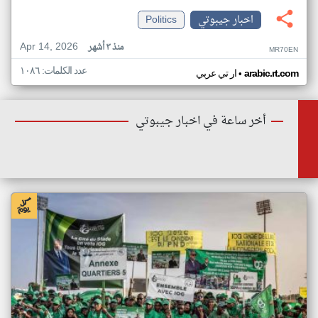
اخبار جيبوتي
Politics
Apr 14, 2026
منذ ٣ أشهر
MR70EN
عدد الكلمات: ١٠٨٦
•
arabic.rt.com
ار تي عربي
أخر ساعة في اخبار جيبوتي