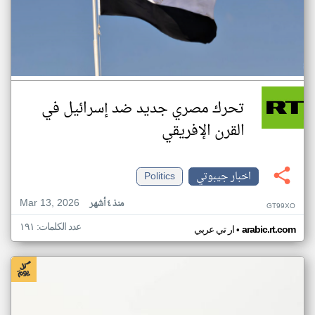
تحرك مصري جديد ضد إسرائيل في
القرن الإفريقي
اخبار جيبوتي
Politics
Mar 13, 2026
منذ ٤ أشهر
GT99XO
عدد الكلمات: ١٩١
•
arabic.rt.com
ار تي عربي