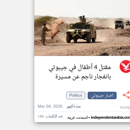
مقتل 4 أطفال في جيبوتي
بانفجار ناجم عن مسيرة
اخبار جيبوتي
Politics
Mar 04, 2026
منذ ٥ أشهر
TQ72Q
عدد الكلمات: ١٨٤
•
independentarabia.co
اندبندنت عربية