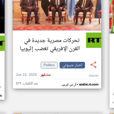
تحركات مصرية جديدة في
القرن الإفريقي تغضب إثيوبيا
اخبار جيبوتي
Politics
Jun 15, 2026
منذ شهر
IS82AM
عدد الكلمات: ٥٢٩
•
arabic.rt.com
ار تي عربي
A
om