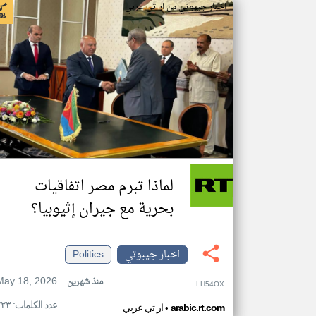
اخبار جيبوتي من ار تي عربي
لماذا تبرم مصر اتفاقيات
بحرية مع جيران إثيوبيا؟
اخبار جيبوتي
Politics
May 18, 2026
منذ شهرين
LH54OX
عدد الكلمات: ٢٢٣
•
arabic.rt.com
ار تي عربي