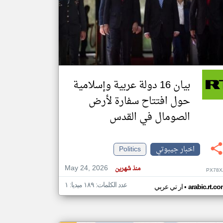
klyoum.com
تغيير الدولة
مصادر الأخبار من جيبوتي
اخبار جيبوتي على مدار الساعة
أهم اخبار جيبوتي العاجلة والمباشرة
بيان 16 دولة عربية وإسلامية
حول افتتاح سفارة لأرض
الصومال في القدس
اخبار جيبوتي
Politics
May 24, 2026
منذ شهرين
PX78X
عدد الكلمات: ١٨٩ ميديا: ١
•
arabic.rt.c
ار تي عربي