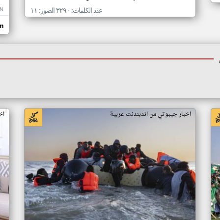
N
عدد الكلمات: ٣٢٩٠ الصور: ١١
om
اخبار جيبوتي من اندبندنت عربية
اخ