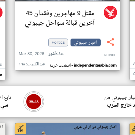
مقتل 9 مهاجرين وفقدان 45
آخرين قبالة سواحل جيبوتي
اخبار جيبوتي
Politics
Mar 30, 2026
منذ ٤ أشهر
NC19DH
عدد الكلمات: ١٩٨
•
E
independentarabia.com
اندبندنت عربية
m
خبار جيبوتي من
تابع ا
 خارج السرب
سي ا
اخبار جيبوتي من ار تي عربي
اخ