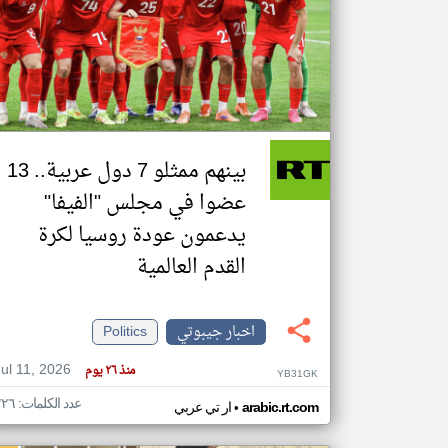
تعبر
المقالات
الموجوده
هنا عن
وجهة
نظر
بينهم ممثلو 7 دول عربية.. 13
كاتبيها.
عضوا في مجلس "الفيفا"
يدعمون عودة روسيا لكرة
القدم العالمية
اخبار جيبوتي
Politics
Jul 11, 2026
منذ ٢٦ يوم
YB31GK
عدد الكلمات: ٢٢٦
•
arabic.rt.com
ار تي عربي