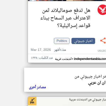
هل تدفع صوماليلاند ثمن
الاعتراف عبر السماح ببناء
قواعد إسرائيلية؟
اخبار جيبوتي
Politics
Mar 17, 2026
منذ ٤ أشهر
UG12C
عدد الكلمات: ١٣٣٨
•
independentarabia.co
اندبندنت عربية
خر اخبار جيبوتي من
ن ان عربي
مصادر أخرى
بار جيبوتي من اندبندنت عربية