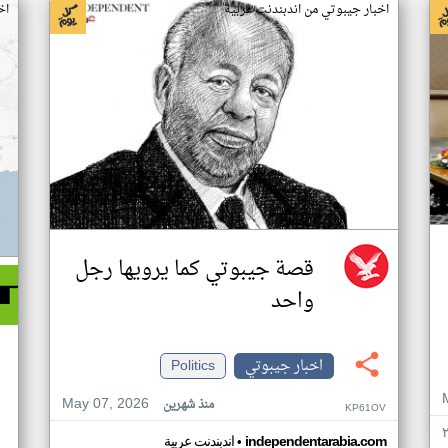
اخبار جيبوتي من اندبندنت عربية
اخ
قصة جيبوتي كما يرويها رجل
واحد
اخبار جيبوتي
Politics
May 07, 2026
منذ شهرين
KP61OV
•
independentarabia.com
اندبندنت عربية