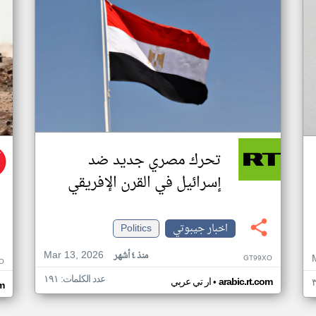
تحرك مصري جديد ضد
إسرائيل في القرن الإفريقي
اخبار جيبوتي
Politics
Mar 13, 2026
منذ ٤ أشهر
GT99XO
O
عدد الكلمات: ١٩١
•
arabic.rt.com
ار تي عربي
m