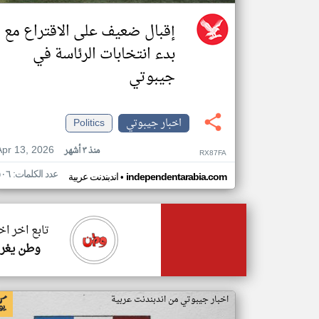
إقبال ضعيف على الاقتراع مع
بدء انتخابات الرئاسة في
جيبوتي
اخبار جيبوتي
Politics
Apr 13, 2026
منذ ٣ أشهر
RX87FA
عدد الكلمات: ٥٠٦
•
independentarabia.com
اندبندنت عربية
تابع اخر ا
وطن يغرد
اخبار جيبوتي من اندبندنت عربية