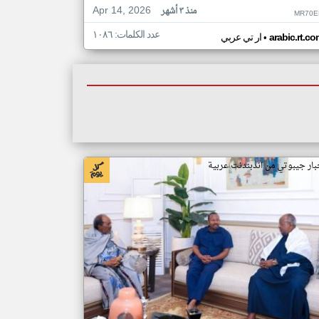
Apr 14, 2026
منذ ٣ أشهر
MR70E
عدد الكلمات: ١٠٨٦
•
arabic.rt.c
ار تي عربي
بار جيبوتي من اندبندنت عربية