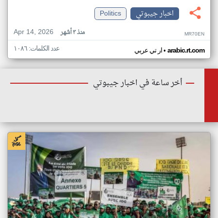
اخبار جيبوتي
Politics
Apr 14, 2026
منذ ٣ أشهر
MR70EN
عدد الكلمات: ١٠٨٦
•
arabic.rt.com
ار تي عربي
أخر ساعة في اخبار جيبوتي