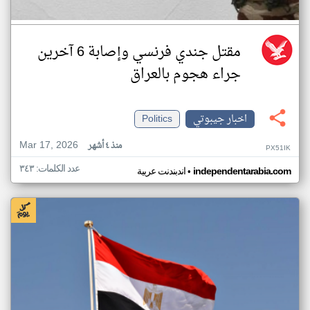
مقتل جندي فرنسي وإصابة 6 آخرين
جراء هجوم بالعراق
اخبار جيبوتي
Politics
Mar 17, 2026
منذ ٤ أشهر
PX51IK
عدد الكلمات: ٣٤٣
•
independentarabia.com
اندبندنت عربية