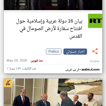
بيان 16 دولة عربية وإسلامية حول
افتتاح سفارة لأرض الصومال في
القدس
اخبار جيبوتي
Politics
May 24, 2026
منذ شهرين
PX78XA
عدد الكلمات: ١٨٩ ميديا: ١
•
arabic.rt.com
ار تي عربي