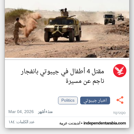
مقتل 4 أطفال في جيبوتي بانفجار
ناجم عن مسيرة
اخبار جيبوتي
Politics
Mar 04, 2026
منذ ٥ أشهر
TQ72QO
عدد الكلمات: ١٨٤
•
independentarabia.com
اندبندنت عربية