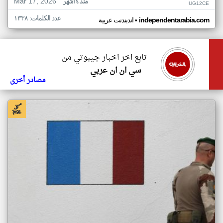
Mar 17, 2026
منذ ٤ أشهر
UG12CE
عدد الكلمات: ١٣٣٨
•
independentarabia.com
اندبندنت عربية
تابع اخر اخبار جيبوتي من
سي ان ان عربي
مصادر أخرى