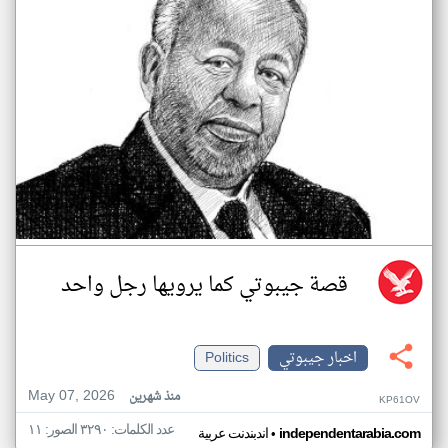
قصة جيبوتي كما يرويها رجل واحد
اخبار جيبوتي
Politics
May 07, 2026
منذ شهرين
KP61OV
عدد الكلمات: ٣٢٩٠ الصور: ١١
•
independentarabia.com
اندبندنت عربية