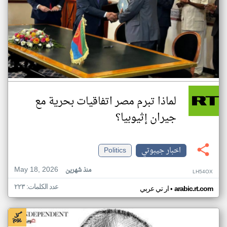
لماذا تبرم مصر اتفاقيات بحرية مع
جيران إثيوبيا؟
اخبار جيبوتي
Politics
May 18, 2026
منذ شهرين
LH54OX
عدد الكلمات: ٢٢٣
•
arabic.rt.com
ار تي عربي