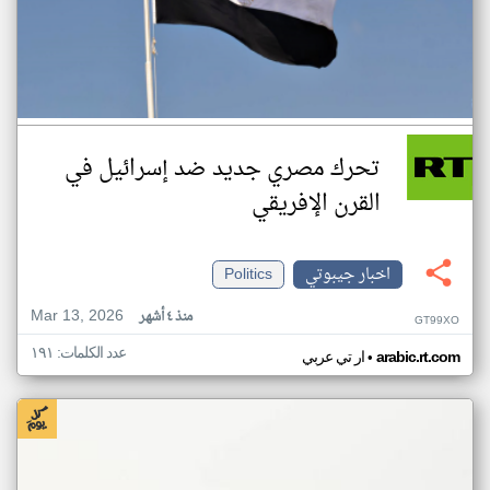
تحرك مصري جديد ضد إسرائيل في
القرن الإفريقي
اخبار جيبوتي
Politics
Mar 13, 2026
منذ ٤ أشهر
GT99XO
عدد الكلمات: ١٩١
•
arabic.rt.com
ار تي عربي