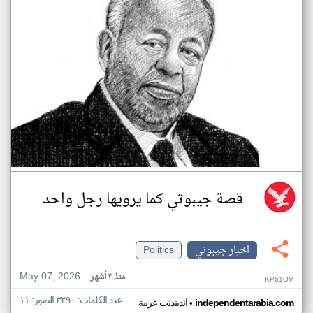
قصة جيبوتي كما يرويها رجل واحد
اخبار جيبوتي
Politics
May 07, 2026
منذ ٣ أشهر
KP61OV
عدد الكلمات: ٣٢٩٠ الصور: ١١
•
independentarabia.com
اندبندنت عربية