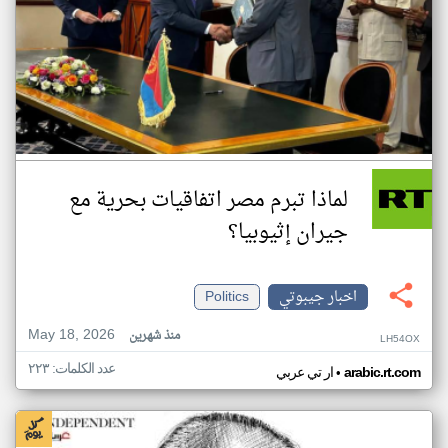
لماذا تبرم مصر اتفاقيات بحرية مع
جيران إثيوبيا؟
اخبار جيبوتي
Politics
May 18, 2026
منذ شهرين
LH54OX
عدد الكلمات: ٢٢٣
•
arabic.rt.com
ار تي عربي