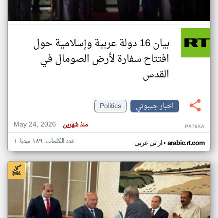
بيان 16 دولة عربية وإسلامية حول
افتتاح سفارة لأرض الصومال في
القدس
اخبار جيبوتي
Politics
May 24, 2026
منذ شهرين
PX78XA
عدد الكلمات: ١٨٩ ميديا: ١
•
arabic.rt.com
ار تي عربي