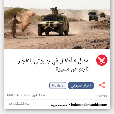
مقتل 4 أطفال في جيبوتي بانفجار
ناجم عن مسيرة
اخبار جيبوتي
Politics
Mar 04, 2026
منذ ٥ أشهر
TQ72QO
عدد الكلمات: ١٨٤
•
independentarabia.com
اندبندنت عربية