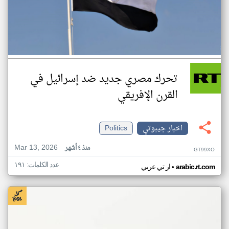
تحرك مصري جديد ضد إسرائيل في
القرن الإفريقي
اخبار جيبوتي
Politics
Mar 13, 2026
منذ ٤ أشهر
GT99XO
عدد الكلمات: ١٩١
•
arabic.rt.com
ار تي عربي