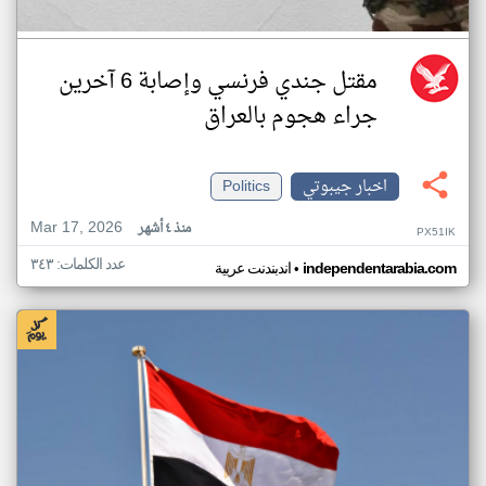
مقتل جندي فرنسي وإصابة 6 آخرين
جراء هجوم بالعراق
اخبار جيبوتي
Politics
Mar 17, 2026
منذ ٤ أشهر
PX51IK
عدد الكلمات: ٣٤٣
•
independentarabia.com
اندبندنت عربية