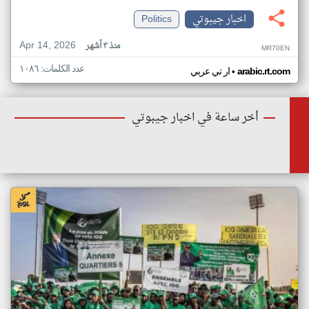
اخبار جيبوتي
Politics
Apr 14, 2026
منذ ٣ أشهر
MR70EN
عدد الكلمات: ١٠٨٦
•
arabic.rt.com
ار تي عربي
أخر ساعة في اخبار جيبوتي